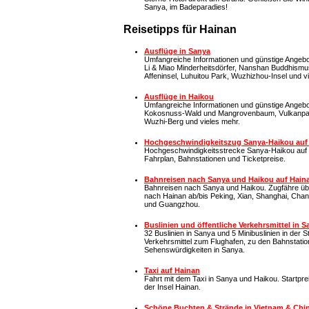
Sanya, im Badeparadies!
Reisetipps für Hainan
Ausflüge in Sanya
Umfangreiche Informationen und günstige Angebot
Li & Miao Minderheitsdörfer, Nanshan Buddhismu
Affeninsel, Luhuitou Park, Wuzhizhou-Insel und v
Ausflüge in Haikou
Umfangreiche Informationen und günstige Angebot
Kokosnuss-Wald und Mangrovenbaum, Vulkanpa
Wuzhi-Berg und vieles mehr.
Hochgeschwindigkeitszug Sanya-Haikou auf 
Hochgeschwindigkeitsstrecke Sanya-Haikou auf d
Fahrplan, Bahnstationen und Ticketpreise.
Bahnreisen nach Sanya und Haikou auf Hain
Bahnreisen nach Sanya und Haikou. Zugfähre üb
nach Hainan ab/bis Peking, Xian, Shanghai, Cha
und Guangzhou.
Buslinien und öffentliche Verkehrsmittel in S
32 Buslinien in Sanya und 5 Minibuslinien in der St
Verkehrsmittel zum Flughafen, zu den Bahnstati
Sehenswürdigkeiten in Sanya.
Taxi auf Hainan
Fahrt mit dem Taxi in Sanya und Haikou. Startpre
der Insel Hainan.
Schöne Buchten & Strände in Vietnam & Chi