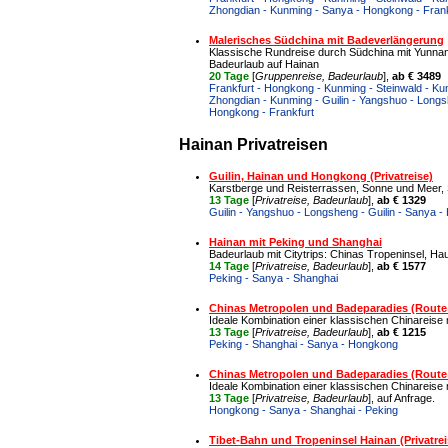
Zhongdian - Kunming - Sanya - Hongkong - Frank
Malerisches Südchina mit Badeverlängerung
Klassische Rundreise durch Südchina mit Yunnan
Badeurlaub auf Hainan
20 Tage
[
Gruppenreise, Badeurlaub
],
ab € 3489
Frankfurt - Hongkong - Kunming - Steinwald - Kunm
Zhongdian - Kunming - Guilin - Yangshuo - Longsh
Hongkong - Frankfurt
Hainan Privatreisen
Guilin, Hainan und Hongkong (Privatreise)
Karstberge und Reisterrassen, Sonne und Meer, 
13 Tage
[
Privatreise, Badeurlaub
],
ab € 1329
Guilin - Yangshuo - Longsheng - Guilin - Sanya 
Hainan mit Peking und Shanghai
Badeurlaub mit Citytrips: Chinas Tropeninsel, Ha
14 Tage
[
Privatreise, Badeurlaub
],
ab € 1577
Peking - Sanya - Shanghai
Chinas Metropolen und Badeparadies (Route
Ideale Kombination einer klassischen Chinareise
13 Tage
[
Privatreise, Badeurlaub
],
ab € 1215
Peking - Shanghai - Sanya - Hongkong
Chinas Metropolen und Badeparadies (Route
Ideale Kombination einer klassischen Chinareise
13 Tage
[
Privatreise, Badeurlaub
], auf Anfrage.
Hongkong - Sanya - Shanghai - Peking
Tibet-Bahn und Tropeninsel Hainan (Privatrei