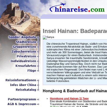
Insel Hainan: Badepara
Die chinesische Tropeninsel Hainan, südlich von Ho
eine zunehmende Attraktivität als Bade- und Erholung
subtropisches Klima mit einer Jahresdurchschnitts
und mehr als 300 Sonnentagen, bietet die Insel Hain
Voraussetzungen für einen Badeurlaub. Insbesonder
Sanya erwarten Sie traumhafte Sandstrände, kristal
vielseitige Wassersportmöglichkeiten in den Urlaub
Dadonghai-Bay und Sanya-Bay. Doch nicht nur Bad
Naturfreunde kommen hier auf ihre Kosten. Das Lan
mit tropischem Regenwald. Dort findet man rund 1.4
verschiedenen Volksgruppen und eine Vielzahl an T
machen Hainan auch kulturell zu einem sehr interes
farbenprächtig gekleideten Mädchen der Li- und Mia
beliebte Fotomotive.
Hongkong & Badeurlaub auf Haina
Hongkong und Hainan 11 Tage
Eine ideale Kombination von Städtereise und Bade
Trauminsel Hainan die Sonne, die Strände und d