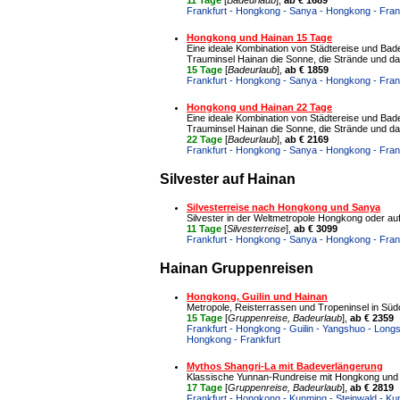
11 Tage
[
Badeurlaub
],
ab € 1689
Frankfurt - Hongkong - Sanya - Hongkong - Fran
Hongkong und Hainan 15 Tage
Eine ideale Kombination von Städtereise und Bade
Trauminsel Hainan die Sonne, die Strände und d
15 Tage
[
Badeurlaub
],
ab € 1859
Frankfurt - Hongkong - Sanya - Hongkong - Fran
Hongkong und Hainan 22 Tage
Eine ideale Kombination von Städtereise und Bade
Trauminsel Hainan die Sonne, die Strände und d
22 Tage
[
Badeurlaub
],
ab € 2169
Frankfurt - Hongkong - Sanya - Hongkong - Fran
Silvester auf Hainan
Silvesterreise nach Hongkong und Sanya
Silvester in der Weltmetropole Hongkong oder au
11 Tage
[
Silvesterreise
],
ab € 3099
Frankfurt - Hongkong - Sanya - Hongkong - Fran
Hainan Gruppenreisen
Hongkong, Guilin und Hainan
Metropole, Reisterrassen und Tropeninsel in Süd
15 Tage
[
Gruppenreise, Badeurlaub
],
ab € 2359
Frankfurt - Hongkong - Guilin - Yangshuo - Longs
Hongkong - Frankfurt
Mythos Shangri-La mit Badeverlängerung
Klassische Yunnan-Rundreise mit Hongkong und 
17 Tage
[
Gruppenreise, Badeurlaub
],
ab € 2819
Frankfurt - Hongkong - Kunming - Steinwald - Kunm