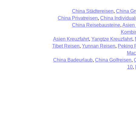
China Städtereisen
,
China Gr
China Privatreisen
,
China Individual
China Reisebausteine
,
Asien
Kombin
Asien Kreuzfahrt
,
Yangtze Kreuzfahrt
,
Tibet Reisen
,
Yunnan Reisen
,
Peking 
Mac
China Badeurlaub
,
China Golfreisen
,
10
,