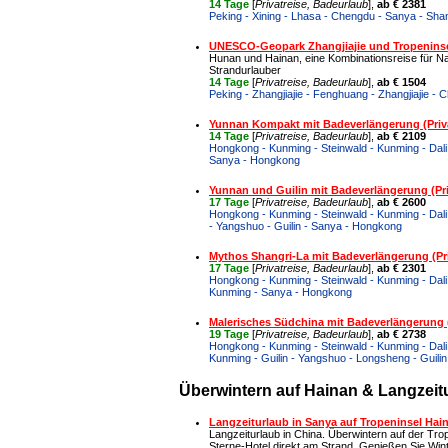
14 Tage
[
Privatreise, Badeurlaub
],
ab € 2381
Peking - Xining - Lhasa - Chengdu - Sanya - Sha
UNESCO-Geopark Zhangjiajie und Tropenins
Hunan und Hainan, eine Kombinationsreise für Na
Strandurlauber
14 Tage
[
Privatreise, Badeurlaub
],
ab € 1504
Peking - Zhangjiajie - Fenghuang - Zhangjiajie -
Yunnan Kompakt mit Badeverlängerung (Priva
14 Tage
[
Privatreise, Badeurlaub
],
ab € 2109
Hongkong - Kunming - Steinwald - Kunming - Dali 
Sanya - Hongkong
Yunnan und Guilin mit Badeverlängerung (Pri
17 Tage
[
Privatreise, Badeurlaub
],
ab € 2600
Hongkong - Kunming - Steinwald - Kunming - Dali -
- Yangshuo - Guilin - Sanya - Hongkong
Mythos Shangri-La mit Badeverlängerung (Pri
17 Tage
[
Privatreise, Badeurlaub
],
ab € 2301
Hongkong - Kunming - Steinwald - Kunming - Dali -
Kunming - Sanya - Hongkong
Malerisches Südchina mit Badeverlängerung (
19 Tage
[
Privatreise, Badeurlaub
],
ab € 2738
Hongkong - Kunming - Steinwald - Kunming - Dali -
Kunming - Guilin - Yangshuo - Longsheng - Guili
Überwintern auf Hainan & Langzeit
Langzeiturlaub in Sanya auf Tropeninsel Hai
Langzeiturlaub in China. Überwintern auf der Tro
Sterne-Hotel direkt am Strand. Genießen Sie Win