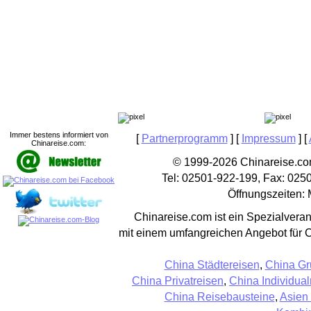
Immer bestens informiert von
[
Partnerprogramm
] [
Impressum
] [
Chinareise.com:
© 1999-2026 Chinareise.com
Tel: 02501-922-199, Fax: 025
Öffnungszeiten: 
Chinareise.com ist ein Spezialveran
mit einem umfangreichen Angebot für 
China Städtereisen
,
China Gr
China Privatreisen
,
China Individual
China Reisebausteine
,
Asien