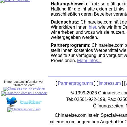
Haftungshinweis:
Trotz sorgfältiger 
Haftung für die Inhalte externer Links.
ausschließlich deren Betreiber verantw
Datenschutz:
Chinareise.com hält den
Wir erklären Ihnen
hier
, wie wir Ihre 
wir erheben und wozu wir sie nutzen.
weitergegeben werden.
Partnerprogramm:
Chinareise.com bi
stellt Ihnen kostenlos Werbemittel wi
Website zur Verfügung und vergütet ve
Provisionen.
Mehr Infos...
Immer bestens informiert von
[
Partnerprogramm
] [
Impressum
] [
Chinareise.com:
© 1999-2026 Chinareise.com
Tel: 02501-922-199, Fax: 025
Öffnungszeiten: 
Chinareise.com ist ein Spezialveran
mit einem umfangreichen Angebot für 