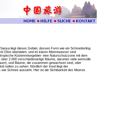
t Sanya liegt dieses Gebiet, dessen Form wie ein Schmetterling
 und Obst überladen; und im klaren Meerewasser sind
s tropische Küstenreisegebiet- eine Naturschutzzone mit dem
n über 2.000 verschiedenartige Bäume, darunter viele wertvolle
Baum), und Bäume, die zusammen gewachsen sind, oder
d selten zu sehen. Nördlich der Insel liegt der
ß wie Schnee aussieht. Hier ist die Sichtbarkeit des Meeres