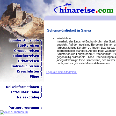
Sehenswürdigkeit in Sanya
Wuzhizhou
Innerhalb der Lingshui-Bucht nördlich der Stad
aussieht. Auf der Insel sind Berge mit Blumen
farbenprächtige Korallen zu finden. Das ist da
internationalen Standard. Auf der Insel wachse
Baumarten wie Longxueshu ("Drachenblut" - 
gegenseitig erdrosseln. Diese Erscheinungen sin
jadegürtelförmige feine Sandstrand, der so wei
hoch, und es gibt viele Meereslebenwesen.
Lage auf dem Stadtplan