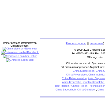
Immer bestens informiert von
[
Partnerprogramm
] [
Impressum
] 
Chinareise.com:
© 1999-2026 Chinareise.c
Tel: 02501-922-199, Fax: 02
Öffnungszeiten:
Chinareise.com ist ein Spezialver
mit einem umfangreichen Angebot für C
China Städtereisen
,
China G
China Privatreisen
,
China Individu
China Reisebausteine
,
Asien Stopover
Asien Kreuzfahrt
,
Yangtze Kreuzfahrt
Tibet Reisen
,
Yunnan Reisen
,
Peking Reise
China Badeurlaub
,
China Golfreisen
,
China 