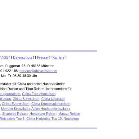
[
AGB
] [
Datenschutz
] [
Presse
] [
Karriere
]
om, Fuggerstr. 15, D-48165 Münster
501-922-188,
service@chinareise.com
 Mo.-Fr. 08:30-18:30 Uhr
anstalter für China und seine Nachbarländer
hina Reisen und Tibet Reisen, insbesondere für
ruppenreisen
,
China Zubucherreisen
alreisen
,
China Bahnreisen
,
China Überland
,
China Eventreisen
,
China Kombinationsreisen
,
Mekong Kreuzfahrt
,
Asien Hochseekreuzfahrt
n
,
Shanghai Reisen
,
Hongkong Reisen
,
Macau Reisen
Reiseziele Top 8
,
China Highlights Top 10
,
Neuheiten