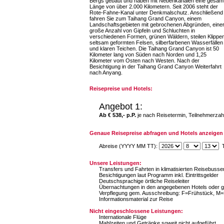
Bergs gebaut und haben mit Nebenkanälen eine gesam
Länge von über 2.000 Kilometern. Seit 2006 steht der
Rote-Fahne-Kanal unter Denkmalschutz. Anschließend
fahren Sie zum Taihang Grand Canyon, einem
Landschaftsgebieten mit gebrochenen Abgründen, eine
große Anzahl von Gipfeln und Schluchten in
verschiedenen Formen, grünen Wäldern, steilen Klippen
seltsam geformten Felsen, silberfarbenen Wasserfällen
und klaren Teichen. Die Taihang Grand Canyon ist 50
Kilometer lang von Süden nach Norden und 1,25
Kilometer vom Osten nach Westen. Nach der
Besichtigung in der Taihang Grand Canyon Weiterfahrt
nach Anyang.
Reisepreise und Hotels:
Angebot 1:
Ab € 538,- p.P.
je nach Reisetermin, Teilnehmerzah
Genaue Reisepreise abfragen und Hotels anzeigen 
Abreise (YYYY MM TT):
T
Unsere Leistungen:
Transfers und Fahrten in klimatisierten Reisebuss
Besichtigungen laut Programm inkl. Eintrittsgelder
Deutschsprachige örtliche Reiseleiter
Übernachtungen in den angegebenen Hotels oder gl
Verpflegung gem. Ausschreibung: F=Frühstück, M
Informationsmaterial zur Reise
Nicht eingeschlossene Leistungen:
Internationale Flüge
Mahlzeiten und Getränke soweit nicht aufgeführt