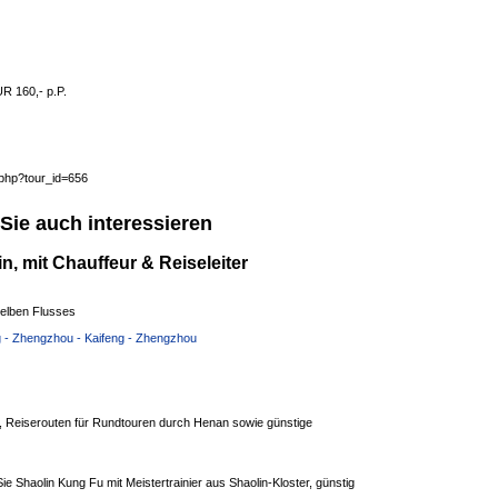
UR 160,- p.P.
.php?tour_id=656
Sie auch interessieren
, mit Chauffeur & Reiseleiter
elben Flusses
 - Zhengzhou - Kaifeng - Zhengzhou
 Reiserouten für Rundtouren durch Henan sowie günstige
ie Shaolin Kung Fu mit Meistertrainier aus Shaolin-Kloster, günstig