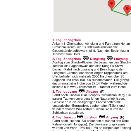
1. Tag: Zhengzhou
Ankunft in Zhengzhou. Abholung und Fahrt zum Henan
Provinzmuseum, wo 130.000 kulturhistorische
Gegenstände aufbewahrt sind. Nach der Besichtigung
Transfer zum Hotel.
2. Tag: Zhengzhou
Dengfeng
Luoyang
(
Ausflug zum Shaolin-Kloster. Sie besuchen den Shaolin
Tempel, die Pagodenwald und eine Kung Fu Show.
Danach Fahrt nach Luoyang und Besichtigung der
Longmen-Grotten. Auf einem langen Klippenstück am
Ufer befinden sich mehr als 2000 Nischen, über 70
Pagoden und etwa 100.000 Buddhastauen. Die größte
davon misst eine Höhe von 17,14 Meter, während die
kleinste nur zwei Zentimeter ist. Transfer zum Hotel.
3. Tag: Luoyang
Jiaozuo
(F)
Fahrt nach Jiaozuo zum Geopark Yuntaishan-Berg. Ein
ganzer Tag von unvergesslichen Naturerlebnissen.
Genießen Sie die einzigartigen Landschaften mit
fantastischen Berggipfeln, zauberhaften Tälenr und
wunderschönen Wasserfällen, wenn Sie durch die
Schluchten spazieren.
4. Tag: Jiaozuo
Linzhou
Anyang
(F)
Fahrt nach Linzhou. Sie besuchen zunächst den Rote-
Fahne-Kanal (Hongqiqu). Die Bewässerungskanäle
wurden von Ende 1959 bis 1969 an Klippen der Taihang