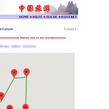
[
züruck
]
nd Canyon
lturhistorischen Stätten und zu den wunderschönen
Anyang
-
Kaifeng
-
Zhengzhou