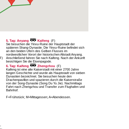
5. Tag: Anyang
Kaifeng
(F)
Sie besuchen die Yinxu-Ruine der Hauptstadt der
späteren Shang-Dynastie. Die Yinxu-Ruine befindet sich
an den beiden Ufern des Gelben Flusses im
nordwestlichen Vorort der historischen Altstadt Anyang.
F)
Anschließend fahren Sie nach Kaifeng. Nach der Ankunft
-
besichtigen Sie die Eisenpagode.
6. Tag: Kaifeng
Zhengzhou
(F)
Kaifeng ist eine alte Kaiserstadt mit einer 2700 Jahre
langen Geschichte und wurde als Hauptstadt von sieben
Dynastien bezeichnet. Sie besuchen heute den
Drachenpavillon und spazieren durch die Kaiserstraße
von der Song-Dynastie (Song Du Yu Jie). Nachmittags
Fahrt nach Zhengzhou und Transfer zum Flughafen und
Bahnhof.
F=Frühstück; M=Mittagessen; A=Abendessen.
-