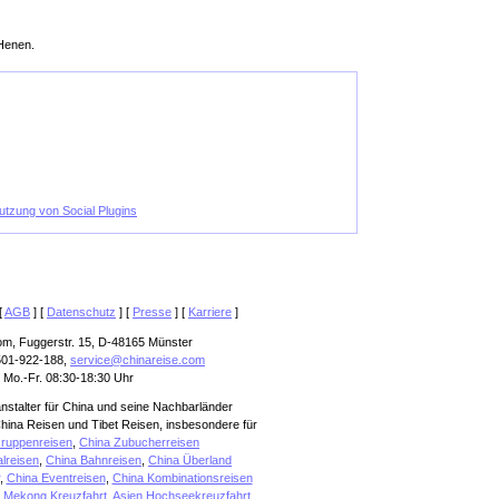
 Henen.
Nutzung von Social Plugins
[
AGB
] [
Datenschutz
] [
Presse
] [
Karriere
]
om, Fuggerstr. 15, D-48165 Münster
501-922-188,
service@chinareise.com
 Mo.-Fr. 08:30-18:30 Uhr
anstalter für China und seine Nachbarländer
hina Reisen und Tibet Reisen, insbesondere für
ruppenreisen
,
China Zubucherreisen
alreisen
,
China Bahnreisen
,
China Überland
,
China Eventreisen
,
China Kombinationsreisen
,
Mekong Kreuzfahrt
,
Asien Hochseekreuzfahrt