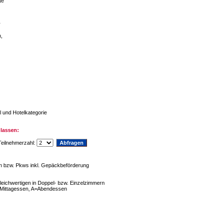
te
r
,
l und Hotelkategorie
lassen:
eilnehmerzahl:
en bzw. Pkws inkl. Gepäckbeförderung
eichwertigen in Doppel- bzw. Einzelzimmern
=Mittagessen, A=Abendessen