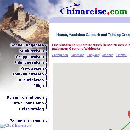
Henan, Yutaishan Geopark und Taihang Gra
Eine klassische Rundreise durch Henan zu den ku
nationalen Geo- und Waldparks
Zhengzhou
-
Dengfeng
-
Luoyang
-
Jiaozuo
-
Linzhou
-