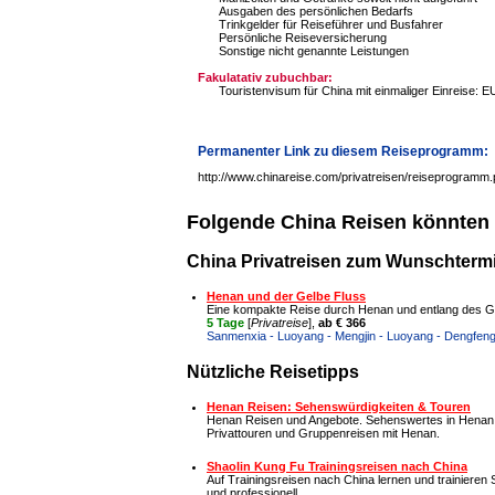
Ausgaben des persönlichen Bedarfs
Trinkgelder für Reiseführer und Busfahrer
Persönliche Reiseversicherung
Sonstige nicht genannte Leistungen
Fakulatativ zubuchbar:
Touristenvisum für China mit einmaliger Einreise: E
Permanenter Link zu diesem Reiseprogramm:
http://www.chinareise.com/privatreisen/reiseprogramm
Folgende China Reisen könnten 
China Privatreisen zum Wunschtermin
Henan und der Gelbe Fluss
Eine kompakte Reise durch Henan und entlang des G
5 Tage
[
Privatreise
],
ab € 366
Sanmenxia - Luoyang - Mengjin - Luoyang - Dengfeng
Nützliche Reisetipps
Henan Reisen: Sehenswürdigkeiten & Touren
Henan Reisen und Angebote. Sehenswertes in Henan,
Privattouren und Gruppenreisen mit Henan.
Shaolin Kung Fu Trainingsreisen nach China
Auf Trainingsreisen nach China lernen und trainieren S
und professionell.