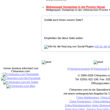
Weltgeopark Yuntaishan in der Provinz Henan
Weltgeopark Yuntaishan in der chinesischen Provinz
Gefällt auch Ihnen unsere Seite?
Empfehlen Sie diese Seite weiter:
Info für die 
Immer bestens informiert von
[
Partnerprogramm
] [
Impressum
] 
Chinareise.com:
© 1999-2026 Chinareise.c
Tel: 02501-922-199, Fax: 02
Öffnungszeiten:
Chinareise.com ist ein Spezialver
mit einem umfangreichen Angebot für C
China Städtereisen
,
China G
China Privatreisen
,
China Individu
China Reisebausteine
,
Asien Stopover
Asien Kreuzfahrt
,
Yangtze Kreuzfahrt