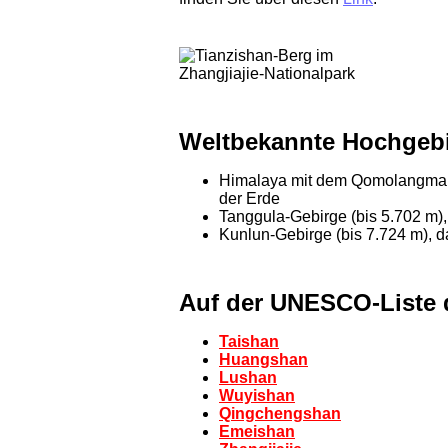
Weltbekannte Hochgebi
Himalaya mit dem Qomolangma (E
der Erde
Tanggula-Gebirge (bis 5.702 m),
Kunlun-Gebirge (bis 7.724 m), da
Auf der UNESCO-Liste 
Taishan
Huangshan
Lushan
Wuyishan
Qingchengshan
Emeishan