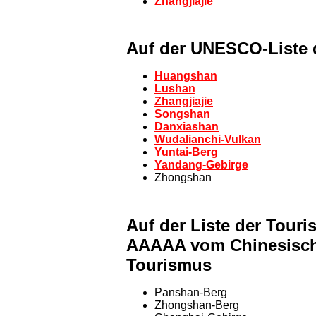
Zhangjiajie
Auf der UNESCO-Liste 
Huangshan
Lushan
Zhangjiajie
Songshan
Danxiashan
Wudalianchi-Vulkan
Yuntai-Berg
Yandang-Gebirge
Zhongshan
Auf der Liste der Tour
AAAAA vom Chinesische
Tourismus
Panshan-Berg
Zhongshan-Berg