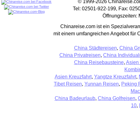
© 1999-2026 Chinareise.com
Tel: 02501-922-199, Fax: 025
Öffnungszeiten: 
Chinareise.com ist ein Spezialveran
mit einem umfangreichen Angebot für 
China Städtereisen
,
China Gr
China Privatreisen
,
China Individual
China Reisebausteine
,
Asien
Kombin
Asien Kreuzfahrt
,
Yangtze Kreuzfahrt
,
Tibet Reisen
,
Yunnan Reisen
,
Peking 
Mac
China Badeurlaub
,
China Golfreisen
,
10
,