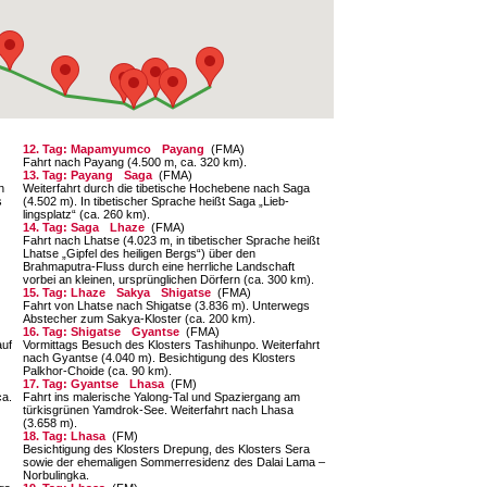
12. Tag: Mapamyumco
Payang
(FMA)
Fahrt nach Payang (4.500 m, ca. 320 km).
13. Tag: Payang
Saga
(FMA)
n
Weiterfahrt durch die tibetische Hochebene nach Saga
s
(4.502 m). In tibetischer Sprache heißt Saga „Lieb­
lingsplatz“ (ca. 260 km).
14. Tag: Saga
Lhaze
(FMA)
Fahrt nach Lhatse (4.023 m, in tibetischer Sprache heißt
Lhatse „Gipfel des heiligen Bergs“) über den
Brahmaputra-Fluss durch eine herrliche Land­schaft
vorbei an kleinen, ursprünglichen Dörfern (ca. 300 km).
15. Tag: Lhaze
Sakya
Shigatse
(FMA)
Fahrt von Lhatse nach Shigatse (3.836 m). Unterwegs
Ab­stecher zum Sakya-Kloster (ca. 200 km).
16. Tag: Shigatse
Gyantse
(FMA)
auf
Vormittags Besuch des Klosters Tashihunpo. Weiterfahrt
nach Gyantse (4.040 m). Besichtigung des Klosters
Palkhor-Choide (ca. 90 km).
17. Tag: Gyantse
Lhasa
(FM)
ca.
Fahrt ins malerische Yalong-Tal und Spazier­gang am
türkisgrünen Yamdrok-See. Weiterfahrt nach Lhasa
(3.658 m).
18. Tag: Lhasa
(FM)
Besichtigung des Klosters Drepung, des Klosters Sera
sowie der ehemaligen Sommerresidenz des Dalai Lama –
Norbulingka.