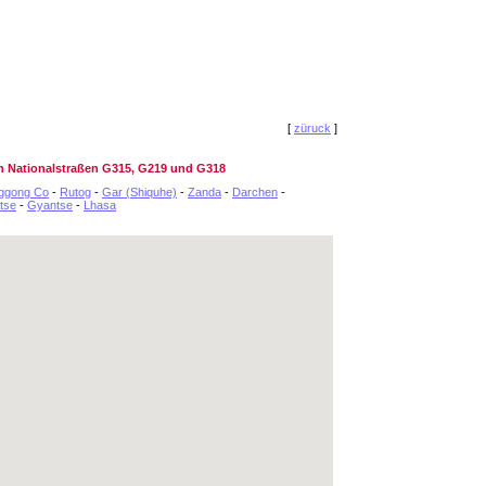
[
züruck
]
n Nationalstraßen G315, G219 und G318
ggong Co
-
Rutog
-
Gar (Shiquhe)
-
Zanda
-
Darchen
-
tse
-
Gyantse
-
Lhasa