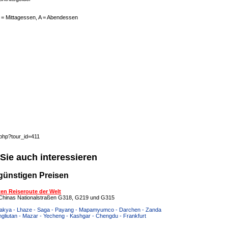
 = Mittagessen, A = Abendessen
.php?tour_id=411
Sie auch interessieren
günstigen Preisen
en Reiseroute der Welt
g Chinas Nationalstraßen G318, G219 und G315
 Sakya - Lhaze - Saga - Payang - Mapamyumco - Darchen - Zanda
gliutan - Mazar - Yecheng - Kashgar - Chengdu - Frankfurt