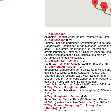
1. Tag: Kashgar
Ankunft in Kashgar. Abholung und Transfer zum Hotel.
2. Tag: Kashgar
(FM)
Bummel über den berühmten Sonntagsmarkt in der alte
Handelsstadt. Besuch der Id-Kah-Mo­schee, welche au
dem 15. Jh. stammt und mit über 7.000 Plätzen das
größte islamische Got­teshaus Chinas ist. Anschließend
Besichtigung des Abakh-Hoja-Mausoleums mit dem
„Grab der duftenden Konkubine“.
3. Tag: Kashgar
Yecheng
(FMA)
Fahrt nach Yecheng (Yarkend, 1.765 m) (ca. 240 km).
4. Tag: Yecheng
Mazar
(FMA)
Besuch des Mausoleums der alten Yarkand-Kö­nige und
des Basars. Weiterfahrt ins Karakorum-Gebiet und
Überquerung der beiden Pässe Kudi (3.150 m) und
Mazar (4.950 m). Unterwegs wunderschöner Ausblick 
den Gipfel von Qogir, auch K2 genannt, dem
zweithöchsten Berg der Erde mit 8.611 m (ca. 240 km).
5. Tag: Mazar
Hongliutan
(FMA)
Fahrt über den Heika-Pass nach Hongliutan (4.500 m, 
240 km).
6. Tag: Hongliutan
Domar
(FMA)
Fahrt über den Jieshan Pass (5.248 m) nach Do­mar
(4.500 m) in den tibetischen Bezirk Ngari (ca. 290 km).
7. Tag: Domar
Banggong Co
Rutog
Gar
(Shiquhe)
(FMA)