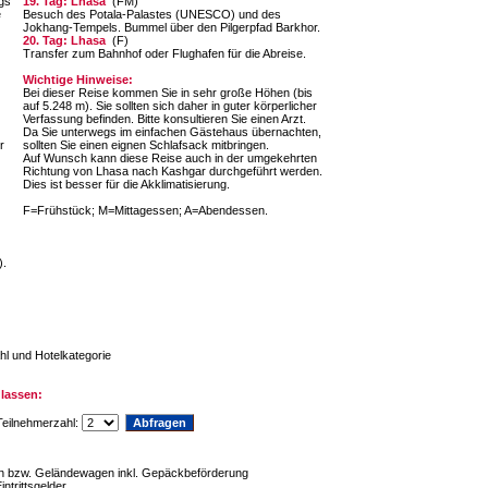
egs
19. Tag: Lhasa
(FM)
e
Besuch des Potala-Palastes (UNESCO) und des
Jokhang-Tempels. Bummel über den Pilgerpfad Barkhor.
20. Tag: Lhasa
(F)
Transfer zum Bahnhof oder Flughafen für die Abreise.
Wichtige Hinweise:
Bei dieser Reise kommen Sie in sehr große Höhen (bis
auf 5.248 m). Sie sollten sich daher in guter körperlicher
Verfassung befinden. Bitte konsultieren Sie einen Arzt.
Da Sie unterwegs im einfachen Gästehaus übernachten,
r
sollten Sie einen eignen Schlafsack mitbringen.
Auf Wunsch kann diese Reise auch in der umgekehrten
Richtung von Lhasa nach Kashgar durchgeführt werden.
Dies ist besser für die Akklimatisierung.
F=Frühstück; M=Mittagessen; A=Abendessen.
).
hl und Hotelkategorie
lassen:
eilnehmerzahl:
sen bzw. Geländewagen inkl. Gepäckbeförderung
ntrittsgelder