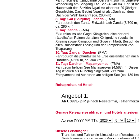
Fahrt nach Gar (Shiquanhe oder Ali, 4.300 m). Unter­w
Wanderung am Bangong Tso-See (4.240 m). Gar ist di
Hauptstadt des Bezirks Ngari mit einer nur 20-jähriger
Geschichte. Das Gebiet Ngari ist als „Dach auf dem
Dach der Welt“ bekannt (ca. 280 km).
8. Tag: Gar (Shiquhe)
Zanda
(FMA)
Fahrt durch den Zanda-Erdwald nach Zanda (3.700 m,
ca. 290 km).
9. Tag: Zanda
(FMA)
Exkursion ins alte Guge-Königreich, eine der drei
rätselhaften Ruinen der alten Königreiche (Loulan in
Xinjiang sowie Xiangxion und Guge in Tibet). Besuch de
alten Ruinenstadt Thöling und der Tempelruinen von
Tsaparang.
10. Tag: Zanda
Darchen
(FMA)
Fahrt durch die phantastische Erosionsland­schaft nach
Darchen (4.560 m, ca. 300 km).
11. Tag: Darchen
Mapamyumco
(FMA)
Fahrt zum heiligen See Manasarovar (4.587 m). Dieser
Tag ist auch als Ruhetag eingeplant. Zeit zum
Entspannen und Ausruhen am heiligen See (ca. 130 km
Reisepreise und Hotels:
Angebot 1:
Ab € 3999,- p.P.
je nach Reisetermin, Teilnehmerza
Genaue Reisepreise abfragen und Hotels anzeigen 
Abreise (YYYY MM TT):
T
Unsere Leistungen:
Transfers und Fahrten in klimatisierten Reisebus
Besichtigungsprogramm gem. Ausschreibung inkl. Ei