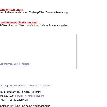
Kashgar nach Lhasa
en Reiseroute der Welt: Xinjiang-Tibet-Autostraße entlang
 der höchsten Straße der Welt
 Westtibet und über das Kunlun-Hochgebirge entlang der
Nutzung von Social Plugins
[
AGB
] [
Datenschutz
] [
Presse
] [
Karriere
]
om, Fuggerstr. 15, D-48165 Münster
501-922-188,
service@chinareise.com
 Mo.-Fr. 08:30-18:30 Uhr
anstalter für China und seine Nachbarländer