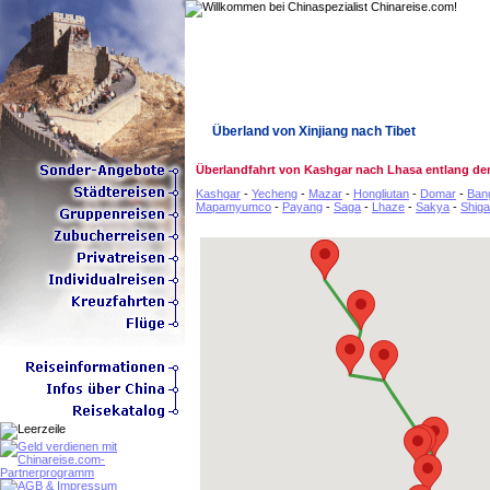
Überland von Xinjiang nach Tibet
Überlandfahrt von Kashgar nach Lhasa entlang de
Kashgar
-
Yecheng
-
Mazar
-
Hongliutan
-
Domar
-
Ban
Mapamyumco
-
Payang
-
Saga
-
Lhaze
-
Sakya
-
Shiga