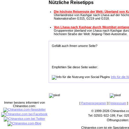
Nützliche Reisetipps
Die höchste Reiseroute der Welt: Überland von 
Überlandreise von Kashgar nach Lhasa auf der höchst
Nationalstraßen G315, G219 und G318.
Von Lhasa nach Kashgar durch Westtibet entlang
Gruppenreise überland von Lhasa nach Kashgar durch
höchsten Straße der Welt: Xinjiang-Tibet-Autostraße.
Gefällt auch Ihnen unsere Seite?
Empfehlen Sie diese Seite weiter:
Info für die 
Immer bestens informiert von
[
Partnerprogramm
] [
Impressum
] 
Chinareise.com:
© 1999-2026 Chinareise.c
Tel: 02501-922-199, Fax: 02
Öffnungszeiten:
Chinareise.com ist ein Spezialver