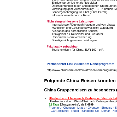
Englischsprachige lokale Reiseleiter
Übernachtungen in den angegebenen Unterkünften
Verpflegung gem. Ausschreibung: F = Frühstück, M
Sondergenehmigung für Tibet (Tibet-Permit)
Informationsmaterial zur Reise
Nicht eingeschlossene Leistungen:
Internationale Flüge nach Kasggar und von Lhasa
Mahlzeiten und Getränke soweit nicht aufgeführt
Ausgaben des persönlichen Bedarfs
Trinkgelder für Reiseleiter und Busfahrer
Persönliche Reiseversicherung
Sonstige nicht genannte Leistungen
Fakulatativ zubuchbar:
Touristenvisum für China: EUR 160,- p.P.
Permanenter Link zu diesem Reiseprogramm:
http://www.chinareise.com/privatreisen/reiseprogramm
Folgende China Reisen könnten 
China Gruppenreisen zu besonders 
Überland von Lhasa nach Kashgar auf der höchst
Überlandtour durch West-Tibet nach Xinjiang entlan
22 Tage
[
Gruppenreise
],
ab € 4999
Frankfurt - Chengdu - Lhasa - Gyantse - Shigatse -
- Gar (Shiquhe) - Rutog - Banggong Co - Domar - Hon