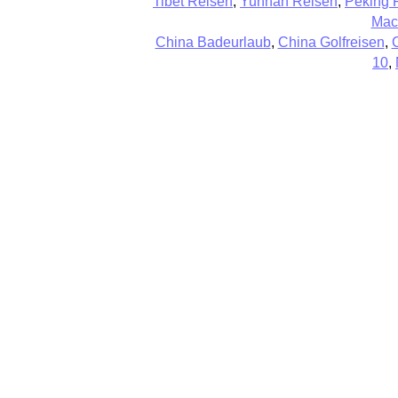
Tibet Reisen
,
Yunnan Reisen
,
Peking 
Mac
China Badeurlaub
,
China Golfreisen
,
10
,