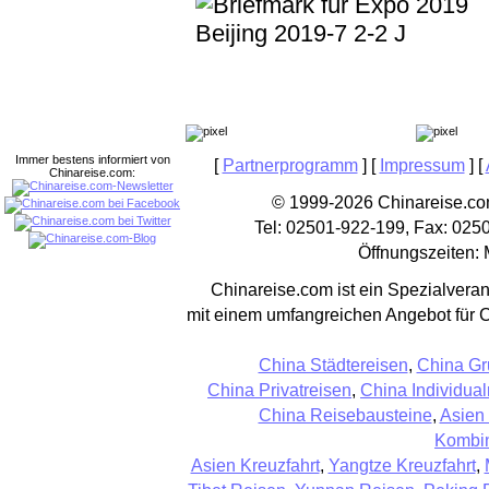
Immer bestens informiert von
[
Partnerprogramm
] [
Impressum
] [
Chinareise.com:
© 1999-2026 Chinareise.com
Tel: 02501-922-199, Fax: 025
Öffnungszeiten: 
Chinareise.com ist ein Spezialveran
mit einem umfangreichen Angebot für 
China Städtereisen
,
China Gr
China Privatreisen
,
China Individual
China Reisebausteine
,
Asien
Kombin
Asien Kreuzfahrt
,
Yangtze Kreuzfahrt
,