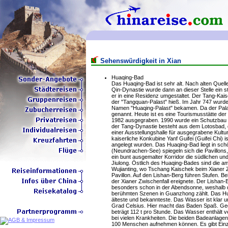
Sehenswürdigkeit in Xian
Huaqing-Bad
Das Huaqing-Bad ist sehr alt. Nach alten Quelle
Qin-Dynastie wurde dann an dieser Stelle ein s
er in eine Residenz umgestaltet. Der Tang-Kaise
der "Tangquan-Palast" hieß. Im Jahr 747 wurde
Namen "Huaqing-Palast" bekamen. Da der Palas
genannt. Heute ist es eine Tourismusstätte de
1982 ausgegraben. 1990 wurde ein Schutzbau fü
der Tang-Dynastie besteht aus dem Lotosbad,
einer Ausstellungshalle für ausgegrabene Kult
kaiserliche Konkubine Yanf Guifei (Guifei Chi) i
angelegt wurden. Das Huaqing-Bad liegt in schö
(Neundrachen-See) spiegeln sich die Pavillons,
ein bunt ausgemalter Korridor die südlichen und
Jiulong. Östlich des Huaqing-Bades sind die 
Wujianting, wo Tschang Kaischek beim Xianer Z
Pavillon. Auf den Lishan-Berg führen Stufen. Be
der Xianer Zwischenfall ereignete. Der Lishan
besonders schon in der Abendsonne, weshalb d
berühmten Szenen in Guanzhong zählt. Das Hua
älteste und bekannteste. Das Wasser ist klar
Grad Celsius. Hier macht das Baden Spaß. Geg
beträgt 112 t pro Stunde. Das Wasser enthält v
bei vielen Krankheiten. Die beiden Badeanlagen 
100 Menschen aufnehmen können. Es gibt Einze