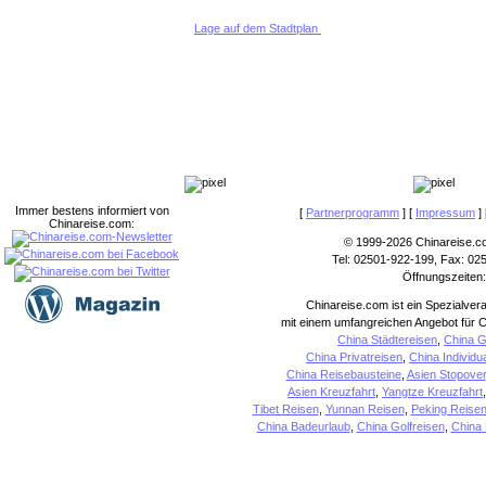
Lage auf dem Stadtplan
Immer bestens informiert von
[
Partnerprogramm
] [
Impressum
] 
Chinareise.com:
© 1999-2026 Chinareise.c
Tel: 02501-922-199, Fax: 02
Öffnungszeiten:
Chinareise.com ist ein Spezialver
mit einem umfangreichen Angebot für C
China Städtereisen
,
China G
China Privatreisen
,
China Individu
China Reisebausteine
,
Asien Stopover
Asien Kreuzfahrt
,
Yangtze Kreuzfahrt
Tibet Reisen
,
Yunnan Reisen
,
Peking Reise
China Badeurlaub
,
China Golfreisen
,
China 