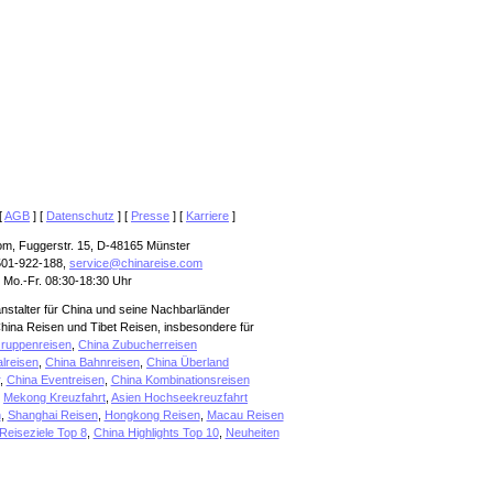
[
AGB
] [
Datenschutz
] [
Presse
] [
Karriere
]
om, Fuggerstr. 15, D-48165 Münster
501-922-188,
service@chinareise.com
 Mo.-Fr. 08:30-18:30 Uhr
anstalter für China und seine Nachbarländer
hina Reisen und Tibet Reisen, insbesondere für
ruppenreisen
,
China Zubucherreisen
alreisen
,
China Bahnreisen
,
China Überland
,
China Eventreisen
,
China Kombinationsreisen
,
Mekong Kreuzfahrt
,
Asien Hochseekreuzfahrt
n
,
Shanghai Reisen
,
Hongkong Reisen
,
Macau Reisen
Reiseziele Top 8
,
China Highlights Top 10
,
Neuheiten