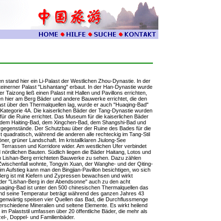
n stand hier ein Li-Palast der Westlichen Zhou-Dynastie. In der
teinerner Palast "Lishantang" erbaut. In der Han-Dynastie wurde
r Taizong ließ einen Palast mit Hallen und Pavillons errichten,
n hier am Berg Bäder und andere Bauwerke errichtet, die den
t über den Thermalquellen lag, wurde er auch "Huaqing-Bad"
r Kategorie 4A. Die kaiserlichen Bäder der Tang-Dynastie wurden
r die Ruine errichtet. Das Museum für die kaiserlichen Bäder
 dem Haiting-Bad, dem Xingchen-Bad, dem Shangshi-Bad und
urgegenstände. Der Schutzbau über der Ruine des Bades für die
st quadratisch, während die anderen alle rechteckig im Tang-Stil
ner, grüner Landschaft. Im kristallklaren Jiulong-See
 Terrassen und Korridore wider. Am westlichen Ufer verbindet
 nördlichen Bauten. Südlich liegen die Bäder Haitang, Lotos und
am Lishan-Berg errichteten Bauwerke zu sehen. Dazu zählen
wischenfall wohnte, Tongyin Xuan, der Wanghe- und der Qiting-
im Aufstieg kann man den Bingjian-Pavillon besichtigen, wo sich
-Berg ist mit Kiefern und Zypressen bewachsen und wirkt
er "Lishan-Berg in der Abendsonne" auch zu den acht
qing-Bad ist unter den 500 chinesischen Thermalquellen das
 und seine Temperatur beträgt während des ganzen Jahres 43
enwärtig speisen vier Quellen das Bad, die Durchflussmenge
erschiedene Mineralien und seltene Elemente. Es wirkt heilend
im Palaststil umfassen über 20 öffentliche Bäder, die mehr als
l-, Doppel- und Familienbäder.