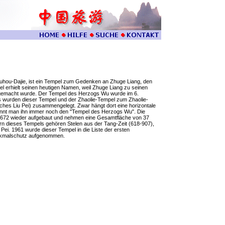
uhou-Dajie, ist ein Tempel zum Gedenken an Zhuge Liang, den
 erhielt seinen heutigen Namen, weil Zhuge Liang zu seinen
emacht wurde. Der Tempel des Herzogs Wu wurde im 6.
s wurden dieser Tempel und der Zhaolie-Tempel zum Zhaolie-
ches Liu Pei) zusammengelegt. Zwar hängt dort eine horizontale
 nennt man ihn immer noch den "Tempel des Herzogs Wu". Die
1672 wieder aufgebaut und nehmen eine Gesamtfläche von 37
rn dieses Tempels gehören Stelen aus der Tang-Zeit (618-907),
Pei. 1961 wurde dieser Tempel in die Liste der ersten
nkmalschutz aufgenommen.