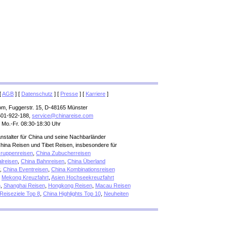
[
AGB
] [
Datenschutz
] [
Presse
] [
Karriere
]
om, Fuggerstr. 15, D-48165 Münster
501-922-188,
service@chinareise.com
 Mo.-Fr. 08:30-18:30 Uhr
anstalter für China und seine Nachbarländer
hina Reisen und Tibet Reisen, insbesondere für
ruppenreisen
,
China Zubucherreisen
alreisen
,
China Bahnreisen
,
China Überland
,
China Eventreisen
,
China Kombinationsreisen
,
Mekong Kreuzfahrt
,
Asien Hochseekreuzfahrt
n
,
Shanghai Reisen
,
Hongkong Reisen
,
Macau Reisen
Reiseziele Top 8
,
China Highlights Top 10
,
Neuheiten