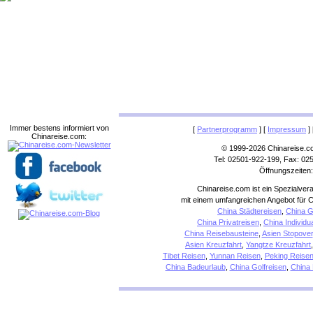
Immer bestens informiert von
[
Partnerprogramm
] [
Impressum
] 
Chinareise.com:
© 1999-2026 Chinareise.c
Tel: 02501-922-199, Fax: 02
Öffnungszeiten:
Chinareise.com ist ein Spezialver
mit einem umfangreichen Angebot für C
China Städtereisen
,
China G
China Privatreisen
,
China Individu
China Reisebausteine
,
Asien Stopover
Asien Kreuzfahrt
,
Yangtze Kreuzfahrt
Tibet Reisen
,
Yunnan Reisen
,
Peking Reise
China Badeurlaub
,
China Golfreisen
,
China 