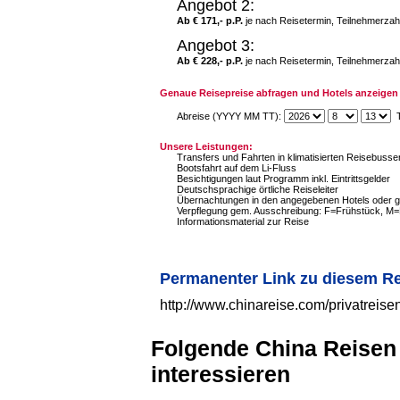
Angebot 2:
Ab € 171,- p.P.
je nach Reisetermin, Teilnehmerzah
Angebot 3:
Ab € 228,- p.P.
je nach Reisetermin, Teilnehmerzah
Genaue Reisepreise abfragen und Hotels anzeigen 
Abreise (YYYY MM TT):
T
Unsere Leistungen:
Transfers und Fahrten in klimatisierten Reisebuss
Bootsfahrt auf dem Li-Fluss
Besichtigungen laut Programm inkl. Eintrittsgelder
Deutschsprachige örtliche Reiseleiter
Übernachtungen in den angegebenen Hotels oder gl
Verpflegung gem. Ausschreibung: F=Frühstück, M
Informationsmaterial zur Reise
Permanenter Link zu diesem R
http://www.chinareise.com/privatreis
Folgende China Reisen
interessieren