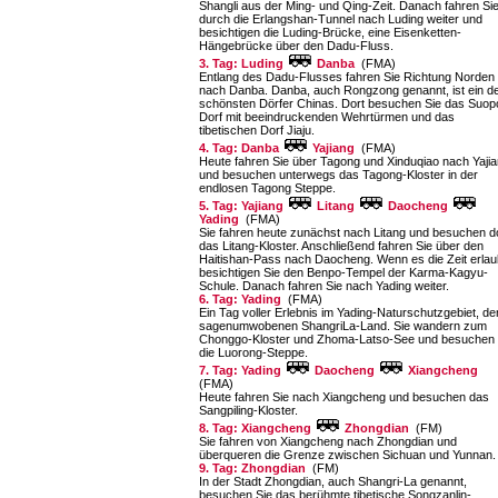
Shangli aus der Ming- und Qing-Zeit. Danach fahren Si
durch die Erlangshan-Tunnel nach Luding weiter und
besichtigen die Luding-Brücke, eine Eisen­ketten-
Hängebrücke über den Dadu-Fluss.
3. Tag: Luding
Danba
(FMA)
Entlang des Dadu-Flusses fahren Sie Richtung Norden
nach Danba. Danba, auch Rongzong genannt, ist ein d
schönsten Dörfer Chinas. Dort besuchen Sie das Suop
Dorf mit beeindruckenden Wehrtürmen und das
tibetischen Dorf Jiaju.
4. Tag: Danba
Yajiang
(FMA)
Heute fahren Sie über Tagong und Xinduqiao nach Yaji
und besuchen unterwegs das Tagong-Kloster in der
endlosen Tagong Steppe.
5. Tag: Yajiang
Litang
Daocheng
Yading
(FMA)
Sie fahren heute zunächst nach Litang und besuchen d
das Litang-Kloster. Anschließend fahren Sie über den
Haitishan-Pass nach Daocheng. Wenn es die Zeit erlau
besichtigen Sie den Benpo-Tempel der Karma-Kagyu-
Schule. Danach fahren Sie nach Yading weiter.
6. Tag: Yading
(FMA)
Ein Tag voller Erlebnis im Yading-Naturschutzgebiet, d
sagenumwobenen Shangri­La-Land. Sie wandern zum
Chonggo-Kloster und Zhoma-Latso-See und besuchen
die Luorong-Steppe.
7. Tag: Yading
Daocheng
Xiangcheng
(FMA)
Heute fahren Sie nach Xiangcheng und besuchen das
Sangpiling-Kloster.
8. Tag: Xiangcheng
Zhongdian
(FM)
Sie fahren von Xiangcheng nach Zhongdian und
überqueren die Grenze zwischen Sichuan und Yunnan.
9. Tag: Zhongdian
(FM)
In der Stadt Zhongdian, auch Shangri-La genannt,
besuchen Sie das berühmte tibetische Songzanlin-