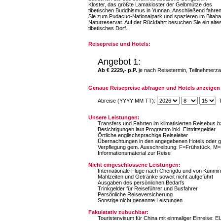
Kloster, das größte Lamakloster der Gelbmütze des
tibetischen Buddhismus in Yunnan. Anschließend fahre
Sie zum Pudacuo-Nationalpark und spazieren im Bitaha
Naturreservat. Auf der Rückfahrt besuchen Sie ein alte
tibetisches Dorf.
Reisepreise und Hotels:
Angebot 1:
Ab € 2229,- p.P.
je nach Reisetermin, Teilnehmerza
Genaue Reisepreise abfragen und Hotels anzeigen 
Abreise (YYYY MM TT):
T
Unsere Leistungen:
Transfers und Fahrten im klimatisierten Reisebus 
Besichtigungen laut Programm inkl. Eintrittsgelder
Örtliche englischsprachige Reiseleiter
Übernachtungen in den angegebenen Hotels oder gl
Verpflegung gem. Ausschreibung: F=Frühstück, M
Informationsmaterial zur Reise
Nicht eingeschlossene Leistungen:
Internationale Flüge nach Chengdu und von Kunmi
Mahlzeiten und Getränke soweit nicht aufgeführt
Ausgaben des persönlichen Bedarfs
Trinkgelder für Reiseführer und Busfahrer
Persönliche Reiseversicherung
Sonstige nicht genannte Leistungen
Fakulatativ zubuchbar:
Touristenvisum für China mit einmaliger Einreise: E