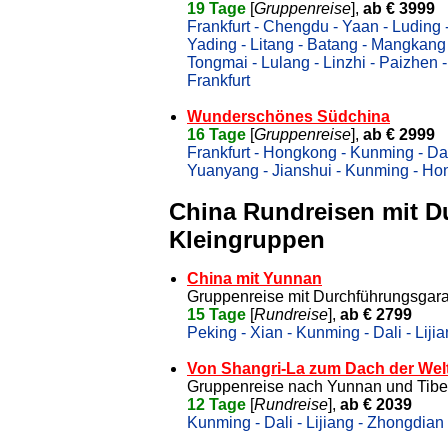
19 Tage
[
Gruppenreise
],
ab € 3999
Frankfurt - Chengdu - Yaan - Luding 
Yading - Litang - Batang - Mangkang
Tongmai - Lulang - Linzhi - Paizhen 
Frankfurt
Wunderschönes Südchina
16 Tage
[
Gruppenreise
],
ab € 2999
Frankfurt - Hongkong - Kunming - Dal
Yuanyang - Jianshui - Kunming - Ho
China Rundreisen mit D
Kleingruppen
China mit Yunnan
Gruppenreise mit Durchführungsgara
15 Tage
[
Rundreise
],
ab € 2799
Peking - Xian - Kunming - Dali - Lij
Von Shangri-La zum Dach der Wel
Gruppenreise nach Yunnan und Tibet
12 Tage
[
Rundreise
],
ab € 2039
Kunming - Dali - Lijiang - Zhongdian