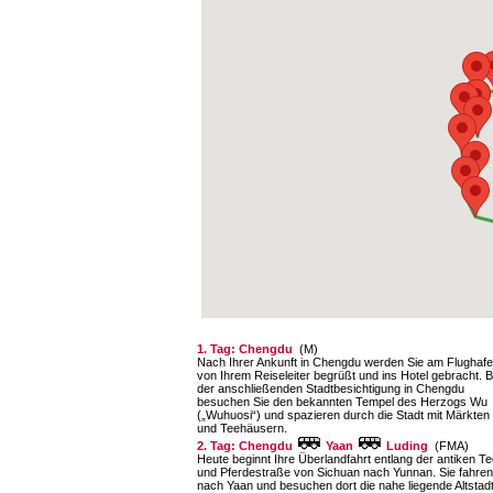
1. Tag: Chengdu
(M)
Nach Ihrer Ankunft in Chengdu werden Sie am Flughaf
von Ihrem Reiseleiter begrüßt und ins Hotel gebracht. B
der anschließenden Stadtbesichtigung in Chengdu
besuchen Sie den bekannten Tempel des Herzogs Wu
(„Wuhuosi“) und spazieren durch die Stadt mit Märkten
und Teehäusern.
2. Tag: Chengdu
Yaan
Luding
(FMA)
Heute beginnt Ihre Überlandfahrt entlang der antiken Te
und Pferdestraße von Sichuan nach Yunnan. Sie fahren
nach Yaan und besuchen dort die nahe liegende Altstad