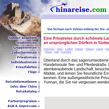
Von Sichuan nach Yunnan entlang der Tee- u
Eine Privatreise durch schönste L
an ursprünglichen Dörfern in Südw
Chengdu
-
Yaan
-
Luding
-
Danba
-
Yajiang
-
Litang
-
Da
-
Shaxi
-
Dali
-
Kunming
Überland durch das sagenumwobene S
Handelsroute Tee- und Pferdestraße. 
atemberaubende Landschaft, besuche
Märkte, und lernen Sie freundliche E
kennen. Eine außergewöhnliche Priva
Yunnan, die Sie nie vergessen werde