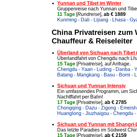
Yunnan und Tibet im Winter
Gruppenreise nach Yunnan und Tibet
11 Tage
[
Rundreise
],
ab € 1889
Kunming - Dali - Lijiang - Lhasa - Gy
China Privatreisen zum
Chauffeur & Reiseleiter
Überland von Sichuan nach Tibet 
Überlandfahrt von Chengdu nach Lha
15 Tage
[
Privatreise
], auf Anfrage.
Chengdu - Yaan - Luding - Danba - Ya
Batang - Mangkang - Basu - Bomi - 
Sichuan und Yunnan Intensiv
Ein umfassendes Programm, um Sich
Nachtffahrt per Bahn!
17 Tage
[
Privatreise
],
ab € 2785
Chongqing - Dazu - Zigong - Emeish
Huanglong - Jiuzhaigou - Chengdu - 
Sichuan und Yunnan mit Shangri-
Das letzte Paradies im Südwest Chi
15 Tage
[
Privatreise
],
ab € 2159