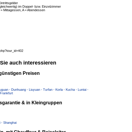
ntrittsgelder
leichwertig) im Doppel- bzw. Einzelzimmer
 = Mittagessen, A = Abendessen
.php?tour_id=402
Sie auch interessieren
günstigen Preisen
uguan - Dunhuang - Liuyuan - Turfan - Korla - Kucha - Luntai -
Frankfurt
garantie & in Kleingruppen
i - Shanghai