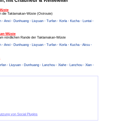
, mit Chauffeur & Reiseleiter
Wüste
ch die Taklamakan-Wüste (Ostroute)
 - Anxi - Dunhuang - Liuyuan - Turfan - Korla - Kucha - Luntai -
kan-Wüste
d am nördlichen Rande der Taklamakan-Wüste
 - Anxi - Dunhuang - Liuyuan - Turfan - Korla - Kucha - Aksu -
)
urfan - Liuyuan - Dunhuang - Lanzhou - Xiahe - Lanzhou - Xian -
Nutzung von Social Plugins