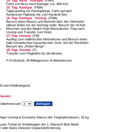
14. Tag: Aksu
Kashgar
(FMA)
Fahrt von Aksu nach Kashgar (ca. 468 km).
15. Tag: Kashgar
(FMA)
Tagesausflug ins Pamirgebirge. Fahrt auf dem
Karakorum-Highway bis zum Karakuli-See.
16. Tag: Kashgar
Urumqi
(FMA)
Besuch eines Basars und Bummel über den Viehmarkt
(dieser findet nur am Sonntag statt). Besuch der Id-Kah-
n
Moschee und des Abakh-Ho­ja-Mausoleums. Flug nach
Urumqi und Transfer zum Hotel.
t
17. Tag: Urumqi
(FM)
Ausflug zum malerischen Himmelssee und Be­such einen
halb-nomadischen kasachischen Jur­te. Auf der Rückfahrt
Besuch des „Roten-Bergs“.
18. Tag: Urumqi
(F)
Transfer zum Flughafen für die Abreise.
F=Frühstück; M=Mittagessen; A=Abendessen.
hl und Hotelkategorie
lassen:
eilnehmerzahl:
hgar-Urumqi in Economy-Klasse inkl. Flughafensteuern, 20 kg
uan-Turfan im Schlafwagen der 1. Klasse/4-Bett-Abteil
en oder Autos inklusive Gepäckbeförderung