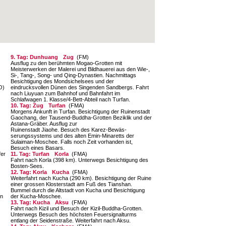
9. Tag: Dunhuang
Zug
(FM)
Ausflug zu den berühmten Mogao-Grotten mit
Meisterwerken der Malerei und Bildhauerei aus den Wie-,
Si-, Tang-, Song- und Qing-Dynastien. Nachmittags
Besichtigung des Mondsichelsees und der
O)
eindrucksvollen Dünen des Singenden Sandbergs. Fahrt
nach Liuyuan zum Bahnhof und Bahnfahrt im
Schlafwagen 1. Klasse/4-Bett-Abteil nach Turfan.
10. Tag: Zug
Turfan
(FMA)
Morgens Ankunft in Turfan. Besichtigung der Ru­inenstadt
Gaochang, der Tausend-Buddha-Grot­ten Beziklik und der
Astana-Gräber. Ausflug zur
Ruinenstadt Jiaohe. Besuch des Karez-Bewäs­
serungssystems und des alten Emin-Minaretts der
Sulaiman-Moschee. Falls noch Zeit vorhan­den ist,
Besuch eines Basars.
fer
11. Tag: Turfan
Korla
(FMA)
Fahrt nach Korla (398 km). Unterwegs Besichti­gung des
Bosten-Sees.
12. Tag: Korla
Kucha
(FMA)
Weiterfahrt nach Kucha (290 km). Besichtigung der Ruine
einer grossen Klosterstadt am Fuß des Tianshan.
Bummel durch die Altstadt von Kucha und Besichtigung
en
der Kucha-Moschee.
13. Tag: Kucha
Aksu
(FMA)
Fahrt nach Kizil und Besuch der Kizil-Buddha-Grotten.
Unterwegs Besuch des höchsten Feu­ersignalturms
entlang der Seidenstraße. Weiter­fahrt nach Aksu.