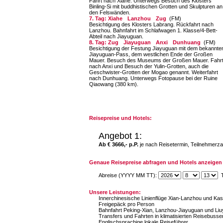
Fahrt nach Xiahe. Unterwegs Besuch des Klos­ters
Binling-Si mit buddhistischen Grotten und Skulpturen an
den Felswänden.
7. Tag: Xiahe
Lanzhou
Zug
(FM)
Besichtigung des Klosters Labrang. Rückfahrt nach
Lanzhou. Bahnfahrt im Schlafwagen 1. Klasse/4-Bett-
Abteil nach Jiayuguan.
8. Tag: Zug
Jiayuguan
Anxi
Dunhuang
(FM)
Besichtigung der Festung Jiayuguan mit dem be­kannte
Jiayuguan-Pass, dem westlichen Ende der Großen
Mauer. Besuch des Museums der Großen Mauer. Fahr
nach Anxi und Besuch der Yulin-Grotten, auch die
Geschwister-Grotten der Mogao genannt. Weiterfahrt
nach Dunhuang. Unterwegs Fotopause bei der Ruine
Qiaowang (380 km).
Reisepreise und Hotels:
Angebot 1:
Ab € 3666,- p.P.
je nach Reisetermin, Teilnehmerza
Genaue Reisepreise abfragen und Hotels anzeigen 
Abreise (YYYY MM TT):
T
Unsere Leistungen:
Innerchinesische Linienflüge Xian-Lanzhou und Kas
Freigepäck pro Person
Bahnfahrt Peking-Xian, Lanzhou-Jiayuguan und Liuy
Transfers und Fahrten in klimatisierten Reisebuss
Englischsprachige lokale Reiseführer