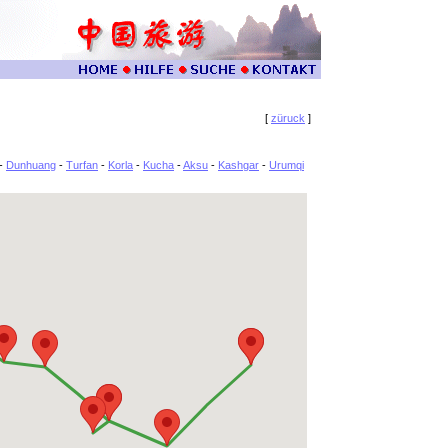
[
züruck
]
-
Dunhuang
-
Turfan
-
Korla
-
Kucha
-
Aksu
-
Kashgar
-
Urumqi