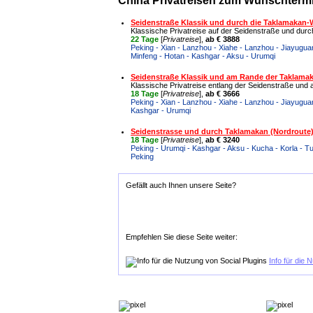
China Privatreisen zum Wunschtermin
Seidenstraße Klassik und durch die Taklamakan-
Klassische Privatreise auf der Seidenstraße und dur
22 Tage
[
Privatreise
],
ab € 3888
Peking - Xian - Lanzhou - Xiahe - Lanzhou - Jiayuguan
Minfeng - Hotan - Kashgar - Aksu - Urumqi
Seidenstraße Klassik und am Rande der Taklama
Klassische Privatreise entlang der Seidenstraße un
18 Tage
[
Privatreise
],
ab € 3666
Peking - Xian - Lanzhou - Xiahe - Lanzhou - Jiayuguan
Kashgar - Urumqi
Seidenstrasse und durch Taklamakan (Nordroute
18 Tage
[
Privatreise
],
ab € 3240
Peking - Urumqi - Kashgar - Aksu - Kucha - Korla - T
Peking
Gefällt auch Ihnen unsere Seite?
Empfehlen Sie diese Seite weiter:
Info für die 