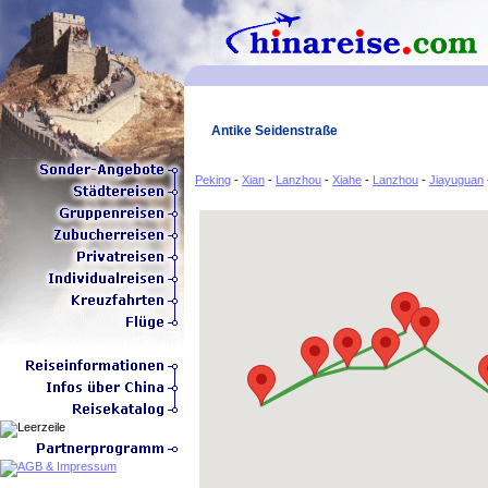
Antike Seidenstraße
Peking
-
Xian
-
Lanzhou
-
Xiahe
-
Lanzhou
-
Jiayuguan