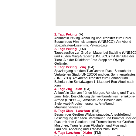
1. Tag: Peking
(A)
Ankunft in Peking. Abholung und Transfer zum Hotel.
Besuch des Himmelstempels (UNESCO). Am Abend
Spezialitäten-Essen mit Peking-Ente.
2. Tag: Peking
(FM)
Tagesausflug zur Großen Mauer bei Badaling (UNESC
und zu den Ming-Gräbern (UNESCO) mit der Allee der
Tiere. Auf der Rückfahrt Foto-Stopp am Olympia-
Gelände.
3. Tag: Peking
Zug
(FA)
Spaziergang auf dem Tian´anmen-Platz. Besuch der
Verbotenen Stadt (UNESCO) und des Som­merpalastes
(UNESCO). Am Abend Transfer zum Bahnhof und
Bahnfahrt im Schlafwagen 1. Klasse/4-Bett-Abteil nach
Xian.
4. Tag: Zug
Xian
(FA)
Ankunft in Xian am frühen Morgen. Abholung und Trans
zum Hotel. Besichtigung der weltbe­rühmten Terrakotta-
Armee (UNESCO). Anschlie­ßend Besuch des
Stelenwald-Provinzmuseums. Am Abend
Maultaschenessen.
5. Tag: Xian
Lanzhou
(FM)
Besuch der Großen Wildganspagode. Anschlie­ßend
Besichtigung der alten Stadtmauer und Bummel über d
Platz mit dem Glocken- und Trommelturm zur Großen
Moschee. Transfer zum Flughafen und Flug nach
Lanzhou. Abho­lung und Transfer zum Hotel.
6. Tag: Lanzhou
Xiahe
(FM)