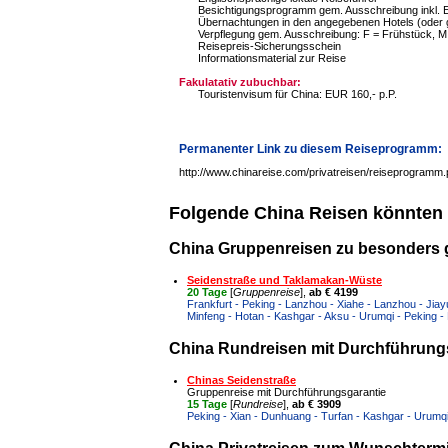
Besichtigungsprogramm gem. Ausschreibung inkl. Ei
Übernachtungen in den angegebenen Hotels (oder g
Verpflegung gem. Ausschreibung: F = Frühstück, M
Reisepreis-Sicherungsschein
Informationsmaterial zur Reise
Fakulatativ zubuchbar:
Touristenvisum für China: EUR 160,- p.P.
Permanenter Link zu diesem Reiseprogramm:
http://www.chinareise.com/privatreisen/reiseprogramm
Folgende China Reisen könnten 
China Gruppenreisen zu besonders 
Seidenstraße und Taklamakan-Wüste
20 Tage
[
Gruppenreise
],
ab € 4199
Frankfurt - Peking - Lanzhou - Xiahe - Lanzhou - Jiay
Minfeng - Hotan - Kashgar - Aksu - Urumqi - Peking - 
China Rundreisen mit Durchführungs
Chinas Seidenstraße
Gruppenreise mit Durchführungsgarantie
15 Tage
[
Rundreise
],
ab € 3909
Peking - Xian - Dunhuang - Turfan - Kashgar - Urumq