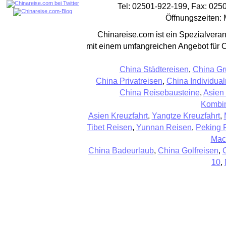
Tel: 02501-922-199, Fax: 025
Öffnungszeiten: 
Chinareise.com ist ein Spezialveran
mit einem umfangreichen Angebot für 
China Städtereisen
,
China Gr
China Privatreisen
,
China Individual
China Reisebausteine
,
Asien
Kombin
Asien Kreuzfahrt
,
Yangtze Kreuzfahrt
,
Tibet Reisen
,
Yunnan Reisen
,
Peking 
Mac
China Badeurlaub
,
China Golfreisen
,
10
,