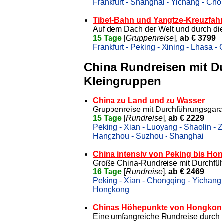
Frankfurt - Shanghai - Yichang - Chon
Tibet-Bahn und Yangtze-Kreuzfahr
Auf dem Dach der Welt und durch d
15 Tage
[
Gruppenreise
],
ab € 3799
Frankfurt - Peking - Xining - Lhasa -
China Rundreisen mit D
Kleingruppen
China zu Land und zu Wasser
Gruppenreise mit Durchführungsgara
15 Tage
[
Rundreise
],
ab € 2229
Peking - Xian - Luoyang - Shaolin -
Hangzhou - Suzhou - Shanghai
China intensiv von Peking bis H
Große China-Rundreise mit Durchfü
16 Tage
[
Rundreise
],
ab € 2469
Peking - Xian - Chongqing - Yichang 
Hongkong
Chinas Höhepunkte von Hongkong
Eine umfangreiche Rundreise durch