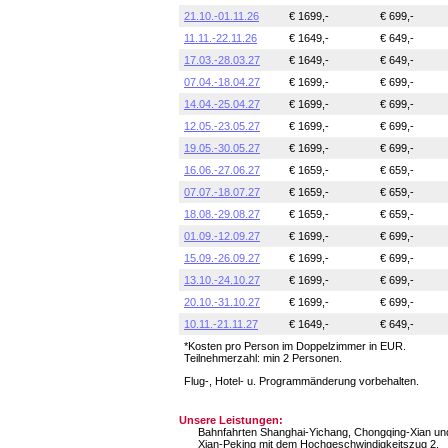
21.10.-01.11.26
€ 1699,-
€ 699,-
11.11.-22.11.26
€ 1649,-
€ 649,-
17.03.-28.03.27
€ 1649,-
€ 649,-
07.04.-18.04.27
€ 1699,-
€ 699,-
14.04.-25.04.27
€ 1699,-
€ 699,-
12.05.-23.05.27
€ 1699,-
€ 699,-
19.05.-30.05.27
€ 1699,-
€ 699,-
16.06.-27.06.27
€ 1659,-
€ 659,-
07.07.-18.07.27
€ 1659,-
€ 659,-
18.08.-29.08.27
€ 1659,-
€ 659,-
01.09.-12.09.27
€ 1699,-
€ 699,-
15.09.-26.09.27
€ 1699,-
€ 699,-
13.10.-24.10.27
€ 1699,-
€ 699,-
20.10.-31.10.27
€ 1699,-
€ 699,-
10.11.-21.11.27
€ 1649,-
€ 649,-
*Kosten pro Person im Doppelzimmer in EUR.
Teilnehmerzahl: min 2 Personen.
Flug-, Hotel- u. Programmänderung vorbehalten.
Unsere Leistungen:
Bahnfahrten Shanghai-Yichang, Chongqing-Xian un
Xian-Peking mit dem Hochgeschwindigkeitszug 2.