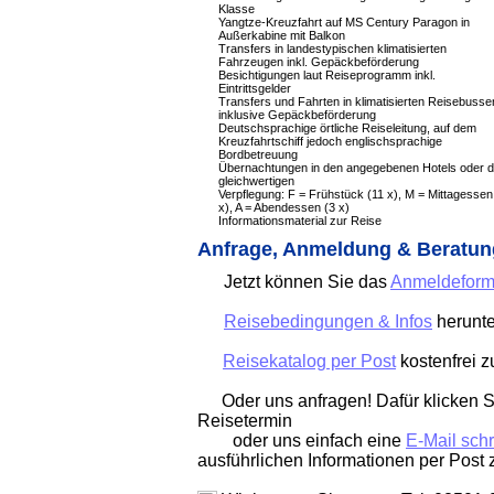
Klasse
Yangtze-Kreuzfahrt auf MS Century Paragon in
Außerkabine mit Balkon
Transfers in landestypischen klimatisierten
Fahrzeugen inkl. Gepäckbeförderung
Besichtigungen laut Reiseprogramm inkl.
Eintrittsgelder
Transfers und Fahrten in klimatisierten Reisebusse
inklusive Gepäckbeförderung
Deutschsprachige örtliche Reiseleitung, auf dem
Kreuzfahrtschiff jedoch englischsprachige
Bordbetreuung
Übernachtungen in den angegebenen Hotels oder 
gleichwertigen
Verpflegung: F = Frühstück (11 x), M = Mittagessen
x), A = Abendessen (3 x)
Informationsmaterial zur Reise
Anfrage, Anmeldung & Beratun
Jetzt können Sie das
Anmeldeform
Reisebedingungen & Infos
herunte
Reisekatalog per Post
kostenfrei 
Oder uns anfragen! Dafür klicken Si
Reisetermin
oder uns einfach eine
E-Mail sch
ausführlichen Informationen per Post 