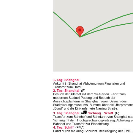
1. Tag: Shanghai
Ankunft in Shanghai. Abholung vom Flughafen und
Transfer zum Hotel.
2. Tag: Shanghai
(F)
Besuch der Altstadt mit dem Yu-Garten. Fahrt zum
modernen Stadtteil Pudong und Besuch der
Aussichtsplattform im Shanghai Tower. Besuch des
Stadtplanungsmuseums. Bummel über die Uferpromen
„Bund“ und die Einkaufsmeile Nanjing Straße.
3. Tag: Shanghai
Yichang
Schiff
(F)
Transfer zum Bahnhof und Bahnfahrt von Shanghai na
Yichang mt dem Hochgeschwindigkeitszug. Abholung 
Bahnhof und Transfer zur Einschiffung.
4. Tag: Schiff
(FMA)
Fahrt durch die Xiling-Schlucht. Besichtigung des Drei-