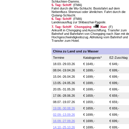
Schluchten-Damms.
5. Tag: Schiff
(FMA)
Fahrt durch die Wu-Schlucht. Bootsfahrt auf dem
Nebenfluss Shennuxi oder ähnlichen. Fahrt durch die
Qutang-Schlucht.
6. Tag: Schiff
(FMA)
Landesausflug zur Shibaozhai-Pagode.
7. Tag: Schiff
Chongqing
Xian
(F)
Ankunft in Chongqing und Ausschiffung. Transfer zum
Bahnhof und Bahnfahrt von Chongqing nach Xian mit d
Hochgeschwindigkeitszug. Abholung vom Bahnhof und
Transfer zum Hotel.
China zu Land und zu Wasser
Termine
Katalogpreis*
EZ-Zuschlag
18.03.-29.03.26
€ 1649,-
€ 649,-
08.04.-19.04.26
€ 1699,-
€ 699,-
15.04.-26.04.26
€ 1699,-
€ 699,-
13.05.-24.05.26
€ 1699,-
€ 699,-
20.05.-31.05.26
€ 1699,-
€ 699,-
17.06.-28.06.26
€ 1659,-
€ 659,-
08.07.-19.07.26
€ 1659,-
€ 659,-
19.08.-30.08.26
€ 1659,-
€ 659,-
02.09.-13.09.26
€ 1699,-
€ 699,-
16.09.-27.09.26
€ 1699,-
€ 699,-
14.10.-25.10.26
€ 1699,-
€ 699,-