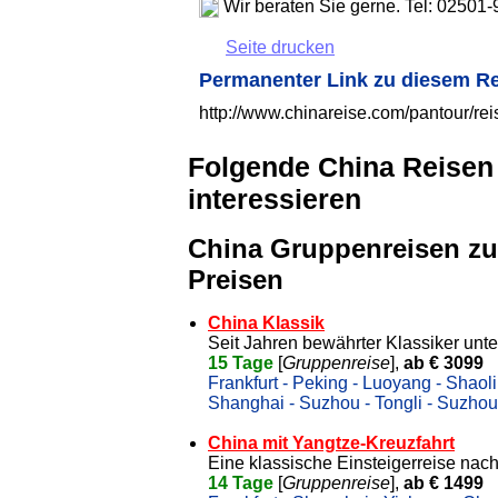
Wir beraten Sie gerne. Tel: 02501
Seite drucken
Permanenter Link zu diesem R
http://www.chinareise.com/pantour/r
Folgende China Reisen
interessieren
China Gruppenreisen zu
Preisen
China Klassik
Seit Jahren bewährter Klassiker unt
15 Tage
[
Gruppenreise
],
ab € 3099
Frankfurt - Peking - Luoyang - Shaol
Shanghai - Suzhou - Tongli - Suzhou 
China mit Yangtze-Kreuzfahrt
Eine klassische Einsteigerreise nach
14 Tage
[
Gruppenreise
],
ab € 1499