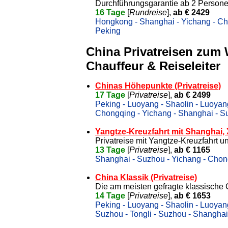
Durchführungsgarantie ab 2 Person
16 Tage
[
Rundreise
],
ab € 2429
Hongkong - Shanghai - Yichang - Chon
Peking
China Privatreisen zum
Chauffeur & Reiseleiter
Chinas Höhepunkte (Privatreise)
17 Tage
[
Privatreise
],
ab € 2499
Peking - Luoyang - Shaolin - Luoyang 
Chongqing - Yichang - Shanghai - Su
Yangtze-Kreuzfahrt mit Shanghai,
Privatreise mit Yangtze-Kreuzfahrt 
13 Tage
[
Privatreise
],
ab € 1165
Shanghai - Suzhou - Yichang - Chong
China Klassik (Privatreise)
Die am meisten gefragte klassische 
14 Tage
[
Privatreise
],
ab € 1653
Peking - Luoyang - Shaolin - Luoyan
Suzhou - Tongli - Suzhou - Shanghai