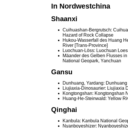
In Nordwestchina
Shaanxi
Cuihuashan-Bergrutsch: Cuihua
Hazard of Rock Collapse
Hukou-Wasserfall des Huang He:
River [Trans-Province]
Luochuan-Löss: Luochuan Loes
Mäander des Gelben Flusses in
National Geopark, Yanchuan
Gansu
Dunhuang, Yardang: Dunhuang 
Liujiaxia-Dinosaurier: Liujiaxia
Kongtongshan: Kongtongshan Na
Huang-He-Steinwald: Yellow Riv
Qinghai
Kanbula: Kanbula National Geop
Nyanboyeshizer: Nyanboyeshizer