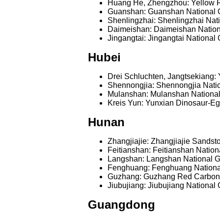
Huang He, Zhengzhou: Yellow R
Guanshan: Guanshan National 
Shenlingzhai: Shenlingzhai Nat
Daimeishan: Daimeishan Nation
Jingangtai: Jingangtai National
Hubei
Drei Schluchten, Jangtsekiang:
Shennongjia: Shennongjia Nati
Mulanshan: Mulanshan Nationa
Kreis Yun: Yunxian Dinosaur-Eg
Hunan
Zhangjiajie: Zhangjiajie Sands
Feitianshan: Feitianshan Natio
Langshan: Langshan National 
Fenghuang: Fenghuang Nationa
Guzhang: Guzhang Red Carbona
Jiubujiang: Jiubujiang National
Guangdong