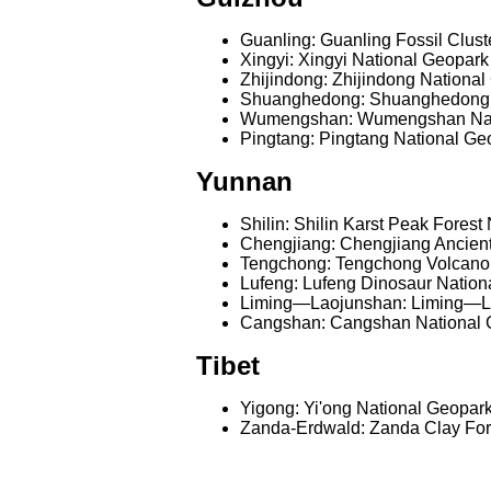
Guanling: Guanling Fossil Clust
Xingyi: Xingyi National Geopark
Zhijindong: Zhijindong Nationa
Shuanghedong: Shuanghedong N
Wumengshan: Wumengshan Nati
Pingtang: Pingtang National Ge
Yunnan
Shilin: Shilin Karst Peak Forest
Chengjiang: Chengjiang Ancien
Tengchong: Tengchong Volcano
Lufeng: Lufeng Dinosaur Nation
Liming—Laojunshan: Liming—La
Cangshan: Cangshan National G
Tibet
Yigong: Yi'ong National Geopar
Zanda-Erdwald: Zanda Clay For