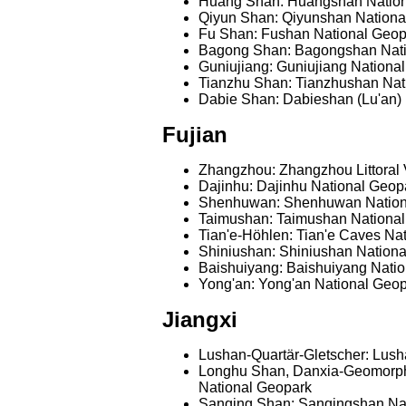
Huang Shan: Huangshan Nation
Qiyun Shan: Qiyunshan Nationa
Fu Shan: Fushan National Geop
Bagong Shan: Bagongshan Nati
Guniujiang: Guniujiang Nationa
Tianzhu Shan: Tianzhushan Nat
Dabie Shan: Dabieshan (Lu'an)
Fujian
Zhangzhou: Zhangzhou Littoral
Dajinhu: Dajinhu National Geop
Shenhuwan: Shenhuwan Nationa
Taimushan: Taimushan National
Tian'e-Höhlen: Tian'e Caves Na
Shiniushan: Shiniushan Nation
Baishuiyang: Baishuiyang Nati
Yong'an: Yong'an National Geo
Jiangxi
Lushan-Quartär-Gletscher: Lush
Longhu Shan, Danxia-Geomorp
National Geopark
Sanqing Shan: Sanqingshan Na