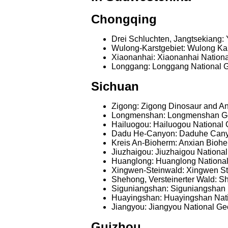
Chongqing
Drei Schluchten, Jangtsekiang:
Wulong-Karstgebiet: Wulong Ka
Xiaonanhai: Xiaonanhai Nationa
Longgang: Longgang National 
Sichuan
Zigong: Zigong Dinosaur and A
Longmenshan: Longmenshan Geo
Hailuogou: Hailuogou National
Dadu He-Canyon: Daduhe Cany
Kreis An-Bioherm: Anxian Bioh
Jiuzhaigou: Jiuzhaigou Nationa
Huanglong: Huanglong Nationa
Xingwen-Steinwald: Xingwen St
Shehong, Versteinerter Wald: S
Siguniangshan: Siguniangshan 
Huayingshan: Huayingshan Nat
Jiangyou: Jiangyou National Ge
Guizhou