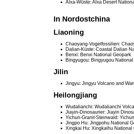
Alxa-Wüste: Alxa Desert Nation
In Nordostchina
Liaoning
Chaoyang-Vogelfossilien: Chaoy
Dalian-Küste: Coastal Dalian N
Benxi: Benxi National Geopark
Bingyugou: Bingyugou National
Jilin
Jingyu: Jingyu Volcano and War
Heilongjiang
Wudalianchi: Wudalianchi Volc
Jiayin-Dinosaurier: Jiayin Dino
Yichun-Granit-Steinwald: Yichu
Jingpo Hu: Jingpohu National 
Xingkai Hu: Xingkaihu National