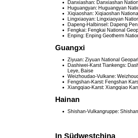
Danxiashan: Danxiashan Natio
Huguangyan: Huguangyan Natio
Xiqiaoshan: Xiqiaoshan Nation
Lingxiaoyan: Lingxiaoyan Nati
Dapeng-Halbinsel: Dapeng Peni
Fengkai: Fengkai National Geo
Enping: Enping Geotherm Natio
Guangxi
Ziyuan: Ziyuan National Geopar
Dashiwei-Karst Tiankengs: Dash
Leye, Baise
Weizhoudao-Vulkane: Weizhouda
Fengshan-Karst: Fengshan Kars
Xiangqiao-Karst: Xiangqiao Kar
Hainan
Shishan-Vulkangruppe: Shishan
In Südwestchina