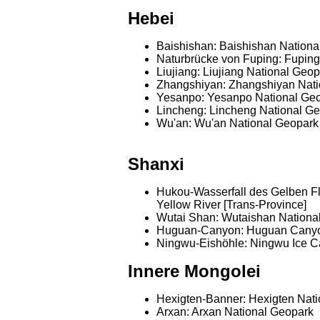
Hebei
Baishishan: Baishishan Nationa
Naturbrücke von Fuping: Fuping
Liujiang: Liujiang National Ge
Zhangshiyan: Zhangshiyan Nat
Yesanpo: Yesanpo National Geo
Lincheng: Lincheng National G
Wu'an: Wu'an National Geopark
Shanxi
Hukou-Wasserfall des Gelben Fl
Yellow River [Trans-Province]
Wutai Shan: Wutaishan Nationa
Huguan-Canyon: Huguan Canyo
Ningwu-Eishöhle: Ningwu Ice C
Innere Mongolei
Hexigten-Banner: Hexigten Nat
Arxan: Arxan National Geopark