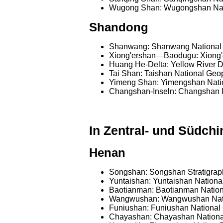
Wugong Shan: Wugongshan Nat
Shandong
Shanwang: Shanwang National
Xiong'ershan—Baodugu: Xiong
Huang He-Delta: Yellow River D
Tai Shan: Taishan National Geo
Yimeng Shan: Yimengshan Nati
Changshan-Inseln: Changshan I
In Zentral- und Südchi
Henan
Songshan: Songshan Stratigraph
Yuntaishan: Yuntaishan Nationa
Baotianman: Baotianman Nation
Wangwushan: Wangwushan Nat
Funiushan: Funiushan National 
Chayashan: Chayashan Nationa