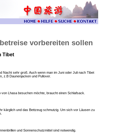
ibetreise vorbereiten sollen
 Tibet
nd Nacht sehr groß. Auch wenn man im Juni oder Juli nach Tibet
n, z.B Daunenjacken und Pullover.
b von Lhasa besuchen möchte, braucht einen Schlafsack.
r kärglich und das Bettzeug schmutzig. Um sich vor Läusen zu
n.
onnenbrillen und Sonnenschutzmittel sind notwendig.