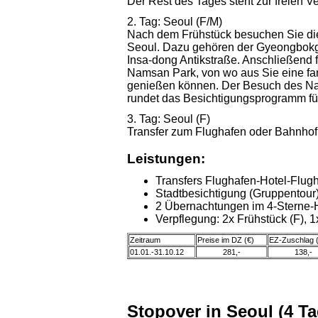
Der Rest des Tages steht zur freien V
2. Tag: Seoul (F/M)
Nach dem Frühstück besuchen Sie di
Seoul. Dazu gehören der Gyeongbokg
Insa-dong Antikstraße. Anschließend
Namsan Park, von wo aus Sie eine fan
genießen können. Der Besuch des Na
rundet das Besichtigungsprogramm fü
3. Tag: Seoul (F)
Transfer zum Flughafen oder Bahnhof
Leistungen:
Transfers Flughafen-Hotel-Flug
Stadtbesichtigung (Gruppentour
2 Übernachtungen im 4-Sterne-Ho
Verpflegung: 2x Frühstück (F), 
Zeitraum
Preise im DZ (€)
EZ-Zuschlag 
01.01.-31.10.12
281,-
138,-
Stopover in Seoul (4 Ta