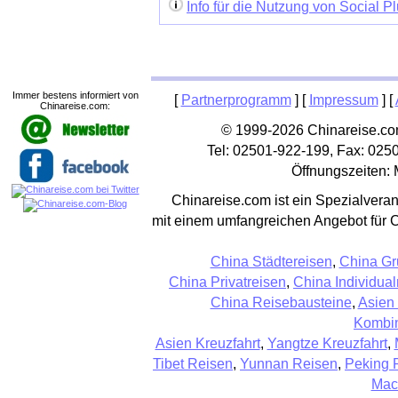
Info für die Nutzung von Social P
Immer bestens informiert von
[
Partnerprogramm
] [
Impressum
] [
Chinareise.com:
© 1999-2026 Chinareise.com
Tel: 02501-922-199, Fax: 025
Öffnungszeiten: 
Chinareise.com ist ein Spezialveran
mit einem umfangreichen Angebot für 
China Städtereisen
,
China Gr
China Privatreisen
,
China Individual
China Reisebausteine
,
Asien
Kombin
Asien Kreuzfahrt
,
Yangtze Kreuzfahrt
,
Tibet Reisen
,
Yunnan Reisen
,
Peking 
Mac