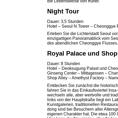
die Lebensweise von früher.
Night Tour
Dauer: 3,5 Stunden
Hotel – Seoul N Tower – Cheonggye 
Erleben Sie die Lichterstadt Seoul v
einzigartigen Panoramablick vom Seo
des abendlichen Cheonggye Flusses.
Royal Palace und Shop
Dauer: 8 Stunden
Hotel – Deoksugung Palast und Cheo
Ginseng Center – Mittagessen – Cha
Shop Alley – Amethyst Factory – Na
Entdecken Sie zunächst die historisc
fahren Sie in das Einkaufsviertel Ins
wechseln alte, aber wertvolle und trad
links von der Hauptstraße liegt ein L
Kunstgalerien, traditionellen Restaur
dong sind bei Besuchern aller Altersg
eigenen Charakter hat. Die etwa 100 