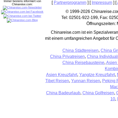
Immer bestens informiert von
[
Partnerprogramm
] [
Impressum
] [
Chinareise.com:
© 1999-2026 Chinareise.com
Tel: 02501-922-199, Fax: 025
Öffnungszeiten: 
Chinareise.com ist ein Spezialveran
mit einem umfangreichen Angebot für 
China Städtereisen
,
China Gr
China Privatreisen
,
China Individual
China Reisebausteine
,
Asien
Kombin
Asien Kreuzfahrt
,
Yangtze Kreuzfahrt
,
Tibet Reisen
,
Yunnan Reisen
,
Peking 
Mac
China Badeurlaub
,
China Golfreisen
,
10
,