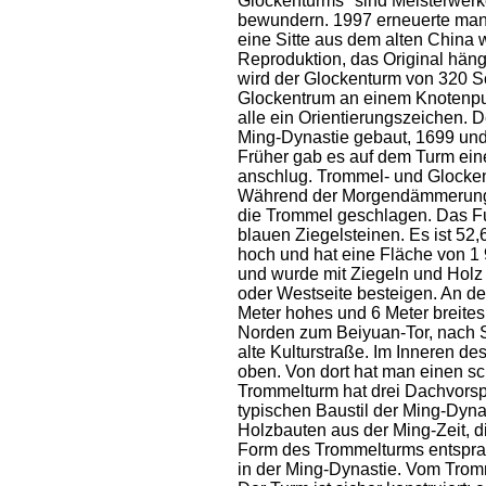
Glockenturms" sind Meisterwerk
bewundern. 1997 erneuerte man
eine Sitte aus dem alten China w
Reproduktion, das Original hän
wird der Glockenturm von 320 Sc
Glockentrum an einem Knotenpunk
alle ein Orientierungszeichen. 
Ming-Dynastie gebaut, 1699 und 
Früher gab es auf dem Turm ein
anschlug. Trommel- und Glocken
Während der Morgendämmerung
die Trommel geschlagen. Das F
blauen Ziegelsteinen. Es ist 52,
hoch und hat eine Fläche von 1
und wurde mit Ziegeln und Holz
oder Westseite besteigen. An der
Meter hohes und 6 Meter breites 
Norden zum Beiyuan-Tor, nach Sü
alte Kulturstraße. Im Inneren d
oben. Von dort hat man einen sch
Trommelturm hat drei Dachvorsp
typischen Baustil der Ming-Dynas
Holzbauten aus der Ming-Zeit, d
Form des Trommelturms entspra
in der Ming-Dynastie. Vom Trom