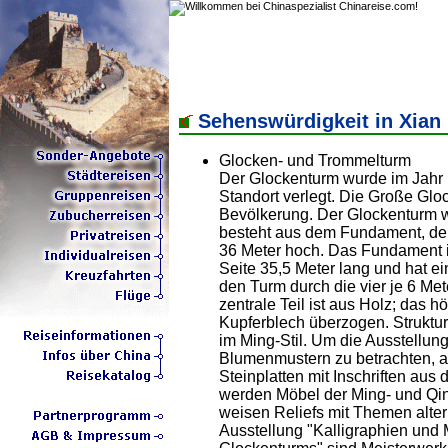
Sehenswürdigkeit in Xian
Glocken- und Trommelturm
Der Glockenturm wurde im Jahr 
Standort verlegt. Die Große Glo
Bevölkerung. Der Glockenturm w
besteht aus dem Fundament, dem
36 Meter hoch. Das Fundament is
Seite 35,5 Meter lang und hat e
den Turm durch die vier je 6 Met
zentrale Teil ist aus Holz; das
Kupferblech überzogen. Struktu
im Ming-Stil. Um die Ausstellun
Blumenmustern zu betrachten, 
Steinplatten mit Inschriften aus
werden Möbel der Ming- und Qin
weisen Reliefs mit Themen alter
Ausstellung "Kalligraphien und