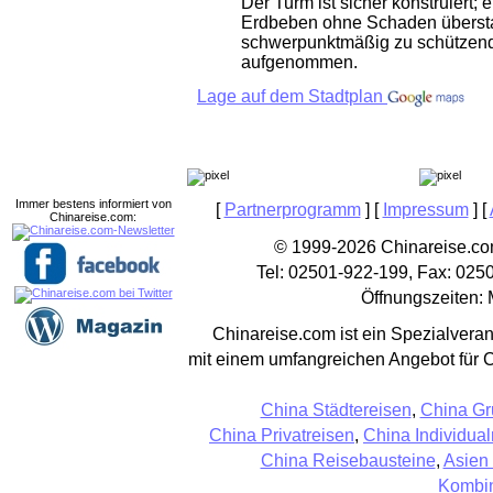
Der Turm ist sicher konstruiert; 
Erdbeben ohne Schaden überstan
schwerpunktmäßig zu schützend
aufgenommen.
Lage auf dem Stadtplan
Immer bestens informiert von
[
Partnerprogramm
] [
Impressum
] [
Chinareise.com:
© 1999-2026 Chinareise.com
Tel: 02501-922-199, Fax: 025
Öffnungszeiten: 
Chinareise.com ist ein Spezialveran
mit einem umfangreichen Angebot für 
China Städtereisen
,
China Gr
China Privatreisen
,
China Individual
China Reisebausteine
,
Asien
Kombin