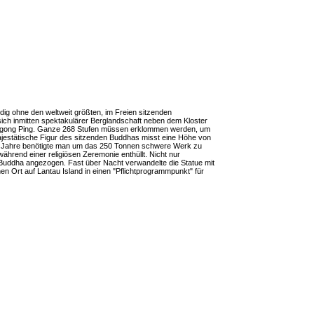
dig ohne den weltweit größten, im Freien sitzenden
ich inmitten spektakulärer Berglandschaft neben dem Kloster
 Ngong Ping. Ganze 268 Stufen müssen erklommen werden, um
ajestätische Figur des sitzenden Buddhas misst eine Höhe von
n Jahre benötigte man um das 250 Tonnen schwere Werk zu
ährend einer religiösen Zeremonie enthüllt. Nicht nur
uddha angezogen. Fast über Nacht verwandelte die Statue mit
n Ort auf Lantau Island in einen "Pflichtprogrammpunkt" für