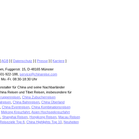
[
AGB
] [
Datenschutz
] [
Presse
] [
Karriere
]
om, Fuggerstr. 15, D-48165 Münster
501-922-188,
service@chinareise.com
 Mo.-Fr. 08:30-18:30 Uhr
anstalter für China und seine Nachbarländer
hina Reisen und Tibet Reisen, insbesondere für
ruppenreisen
,
China Zubucherreisen
alreisen
,
China Bahnreisen
,
China Überland
,
China Eventreisen
,
China Kombinationsreisen
,
Mekong Kreuzfahrt
,
Asien Hochseekreuzfahrt
n
,
Shanghai Reisen
,
Hongkong Reisen
,
Macau Reisen
Reiseziele Top 8
,
China Highlights Top 10
,
Neuheiten