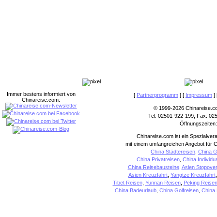
Immer bestens informiert von
[
Partnerprogramm
] [
Impressum
] 
Chinareise.com:
© 1999-2026 Chinareise.c
Tel: 02501-922-199, Fax: 02
Öffnungszeiten:
Chinareise.com ist ein Spezialver
mit einem umfangreichen Angebot für C
China Städtereisen
,
China G
China Privatreisen
,
China Individu
China Reisebausteine
,
Asien Stopover
Asien Kreuzfahrt
,
Yangtze Kreuzfahrt
Tibet Reisen
,
Yunnan Reisen
,
Peking Reise
China Badeurlaub
,
China Golfreisen
,
China 