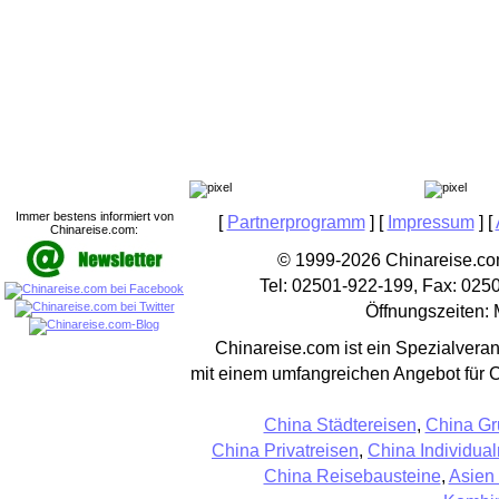
Immer bestens informiert von
[
Partnerprogramm
] [
Impressum
] [
Chinareise.com:
© 1999-2026 Chinareise.com
Tel: 02501-922-199, Fax: 025
Öffnungszeiten: 
Chinareise.com ist ein Spezialveran
mit einem umfangreichen Angebot für 
China Städtereisen
,
China Gr
China Privatreisen
,
China Individual
China Reisebausteine
,
Asien