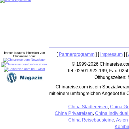
Immer bestens informiert von
[
Partnerprogramm
] [
Impressum
] [
Chinareise.com:
© 1999-2026 Chinareise.com
Tel: 02501-922-199, Fax: 025
Öffnungszeiten: 
Chinareise.com ist ein Spezialveran
mit einem umfangreichen Angebot für 
China Städtereisen
,
China Gr
China Privatreisen
,
China Individual
China Reisebausteine
,
Asien
Kombin