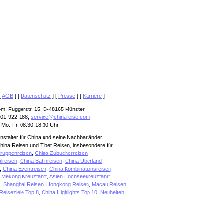
[
AGB
] [
Datenschutz
] [
Presse
] [
Karriere
]
om, Fuggerstr. 15, D-48165 Münster
501-922-188,
service@chinareise.com
 Mo.-Fr. 08:30-18:30 Uhr
anstalter für China und seine Nachbarländer
hina Reisen und Tibet Reisen, insbesondere für
ruppenreisen
,
China Zubucherreisen
alreisen
,
China Bahnreisen
,
China Überland
,
China Eventreisen
,
China Kombinationsreisen
,
Mekong Kreuzfahrt
,
Asien Hochseekreuzfahrt
n
,
Shanghai Reisen
,
Hongkong Reisen
,
Macau Reisen
Reiseziele Top 8
,
China Highlights Top 10
,
Neuheiten