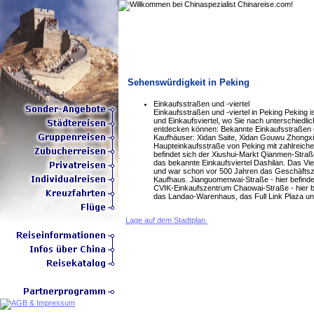
Sehenswürdigkeit in Peking
Einkaufsstraßen und -viertel
Einkaufsstraßen und -viertel in Peking Peking 
und Einkaufsviertel, wo Sie nach unterschiedl
entdecken können: Bekannte Einkaufsstraßen und
Kaufhäuser: Xidan Saite, Xidan Gouwu Zhongx
Haupteinkaufsstraße von Peking mit zahlreich
befindet sich der Xiushui-Markt Qianmen-Straße 
das bekannte Einkaufsviertel Dashilan. Das Vie
und war schon vor 500 Jahren das Geschäftszen
Kaufhaus. Jianguomenwai-Straße - hier befind
CVIK-Einkaufszentrum Chaowai-Straße - hier 
das Landao-Warenhaus, das Full Link Plaza u
Lage auf dem Stadtplan