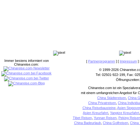
Immer bestens informiert von
[
Partnerprogramm
] [
Impressum
] 
Chinareise.com:
© 1999-2026 Chinareise.c
Tel: 02501-922-199, Fax: 02
Öffnungszeiten:
Chinareise.com ist ein Spezialver
mit einem umfangreichen Angebot für C
China Städtereisen
,
China G
China Privatreisen
,
China Individu
China Reisebausteine
,
Asien Stopover
Asien Kreuzfahrt
,
Yangtze Kreuzfahrt
Tibet Reisen
,
Yunnan Reisen
,
Peking Reise
China Badeurlaub
,
China Golfreisen
,
China 