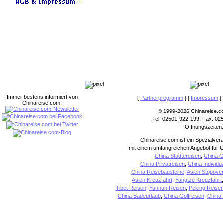
Immer bestens informiert von
[
Partnerprogramm
] [
Impressum
] 
Chinareise.com:
© 1999-2026 Chinareise.c
Tel: 02501-922-199, Fax: 02
Öffnungszeiten:
Chinareise.com ist ein Spezialver
mit einem umfangreichen Angebot für C
China Städtereisen
,
China G
China Privatreisen
,
China Individu
China Reisebausteine
,
Asien Stopover
Asien Kreuzfahrt
,
Yangtze Kreuzfahrt
Tibet Reisen
,
Yunnan Reisen
,
Peking Reise
China Badeurlaub
,
China Golfreisen
,
China 