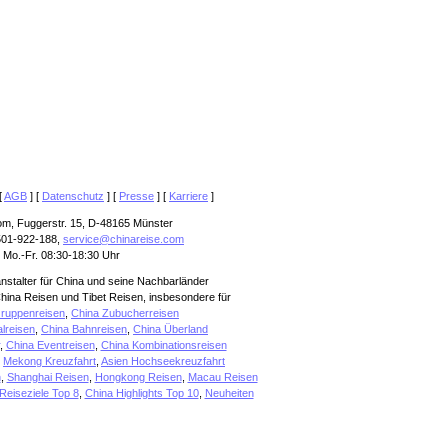
[
AGB
] [
Datenschutz
] [
Presse
] [
Karriere
]
om, Fuggerstr. 15, D-48165 Münster
501-922-188,
service@chinareise.com
 Mo.-Fr. 08:30-18:30 Uhr
anstalter für China und seine Nachbarländer
hina Reisen und Tibet Reisen, insbesondere für
ruppenreisen
,
China Zubucherreisen
alreisen
,
China Bahnreisen
,
China Überland
,
China Eventreisen
,
China Kombinationsreisen
,
Mekong Kreuzfahrt
,
Asien Hochseekreuzfahrt
n
,
Shanghai Reisen
,
Hongkong Reisen
,
Macau Reisen
Reiseziele Top 8
,
China Highlights Top 10
,
Neuheiten