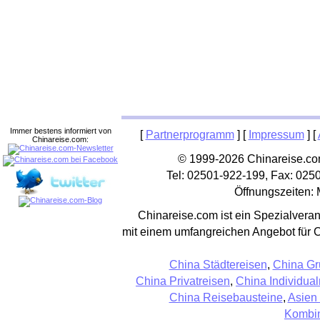
Immer bestens informiert von
[
Partnerprogramm
] [
Impressum
] [
Chinareise.com:
© 1999-2026 Chinareise.com
Tel: 02501-922-199, Fax: 025
Öffnungszeiten: 
Chinareise.com ist ein Spezialveran
mit einem umfangreichen Angebot für 
China Städtereisen
,
China Gr
China Privatreisen
,
China Individual
China Reisebausteine
,
Asien
Kombin