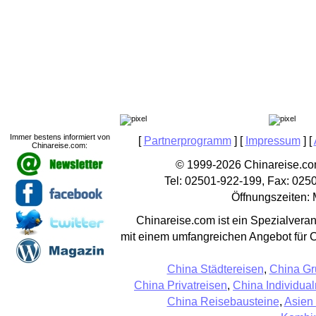
Immer bestens informiert von
[
Partnerprogramm
] [
Impressum
] [
Chinareise.com:
© 1999-2026 Chinareise.com
Tel: 02501-922-199, Fax: 025
Öffnungszeiten: 
Chinareise.com ist ein Spezialveran
mit einem umfangreichen Angebot für 
China Städtereisen
,
China Gr
China Privatreisen
,
China Individual
China Reisebausteine
,
Asien