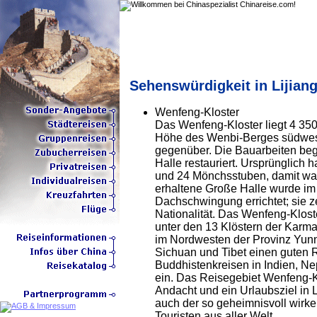
Sehenswürdigkeit in Lijian
Wenfeng-Kloster
Das Wenfeng-Kloster liegt 4 35
Höhe des Wenbi-Berges südwest
gegenüber. Die Bauarbeiten be
Halle restauriert. Ursprünglich
und 24 Mönchsstuben, damit war 
erhaltene Große Halle wurde im S
Dachschwingung errichtet; sie ze
Nationalität. Das Wenfeng-Kloste
unter den 13 Klöstern der Karm
im Nordwesten der Provinz Yunn
Sichuan und Tibet einen guten 
Buddhistenkreisen in Indien, N
ein. Das Reisegebiet Wenfeng-Klos
Andacht und ein Urlaubsziel in L
auch der so geheimnisvoll wirke
Touristen aus aller Welt.