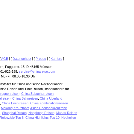
[
AGB
] [
Datenschutz
] [
Presse
] [
Karriere
]
om, Fuggerstr. 15, D-48165 Münster
501-922-188,
service@chinareise.com
 Mo.-Fr. 08:30-18:30 Uhr
anstalter für China und seine Nachbarländer
hina Reisen und Tibet Reisen, insbesondere für
ruppenreisen
,
China Zubucherreisen
alreisen
,
China Bahnreisen
,
China Überland
,
China Eventreisen
,
China Kombinationsreisen
,
Mekong Kreuzfahrt
,
Asien Hochseekreuzfahrt
n
,
Shanghai Reisen
,
Hongkong Reisen
,
Macau Reisen
Reiseziele Top 8
,
China Highlights Top 10
,
Neuheiten