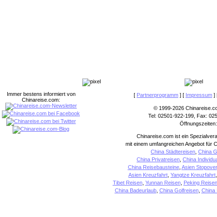
Immer bestens informiert von
[
Partnerprogramm
] [
Impressum
] 
Chinareise.com:
© 1999-2026 Chinareise.c
Tel: 02501-922-199, Fax: 02
Öffnungszeiten:
Chinareise.com ist ein Spezialver
mit einem umfangreichen Angebot für C
China Städtereisen
,
China G
China Privatreisen
,
China Individu
China Reisebausteine
,
Asien Stopover
Asien Kreuzfahrt
,
Yangtze Kreuzfahrt
Tibet Reisen
,
Yunnan Reisen
,
Peking Reise
China Badeurlaub
,
China Golfreisen
,
China 