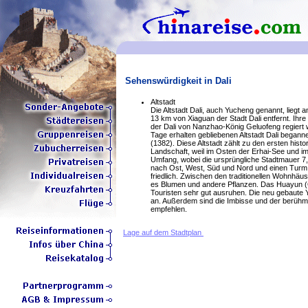
Sehenswürdigkeit in Dali
Altstadt
Die Altstadt Dali, auch Yucheng genannt, lieg
13 km von Xiaguan der Stadt Dali entfernt. Ihr
der Dali von Nanzhao-König Geluofeng regiert 
Tage erhalten gebliebenen Altstadt Dali began
(1382). Diese Altstadt zählt zu den ersten his
Landschaft, weil im Osten der Erhai-See und i
Umfang, wobei die ursprüngliche Stadtmauer 7,5
nach Ost, West, Süd und Nord und einen Turm üb
friedlich. Zwischen den traditionellen Wohnhäus
es Blumen und andere Pflanzen. Das Huayun (G
Touristen sehr gut ausruhen. Die neu gebaute 
an. Außerdem sind die Imbisse und der berühm
empfehlen.
Lage auf dem Stadtplan