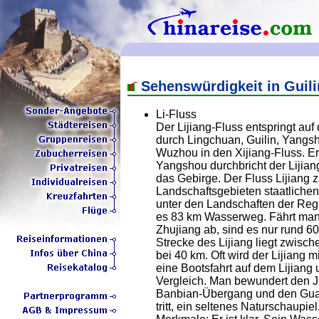
Sehenswürdigkeit in Guili
Li-Fluss
Der Lijiang-Fluss entspringt auf
durch Lingchuan, Guilin, Yangs
Wuzhou in den Xijiang-Fluss. Er
Yangshou durchbricht der Lijia
das Gebirge. Der Fluss Lijiang
Landschaftsgebieten staatlichen
unter den Landschaften der Reg
es 83 km Wasserweg. Fährt man
Zhujiang ab, sind es nur rund 6
Strecke des Lijiang liegt zwisc
bei 40 km. Oft wird der Lijiang m
eine Bootsfahrt auf dem Lijiang
Vergleich. Man bewundert den J
Banbian-Übergang und den Guany
tritt, ein seltenes Naturschaupi