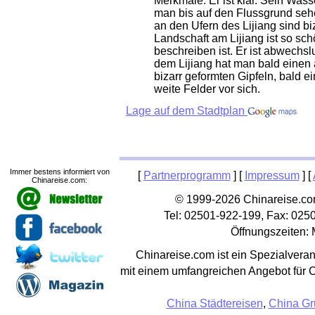
Merkmale: Er ist klar. Sein Wasse
man bis auf den Flussgrund sehe
an den Ufern des Lijiang sind bi
Landschaft am Lijiang ist so sc
beschreiben ist. Er ist abwechs
dem Lijiang hat man bald einen
bizarr geformten Gipfeln, bald 
weite Felder vor sich.
Lage auf dem Stadtplan
Immer bestens informiert von
[
Partnerprogramm
] [
Impressum
] [
Chinareise.com:
© 1999-2026 Chinareise.com
Tel: 02501-922-199, Fax: 025
Öffnungszeiten: 
Chinareise.com ist ein Spezialveran
mit einem umfangreichen Angebot für 
China Städtereisen
,
China Gr