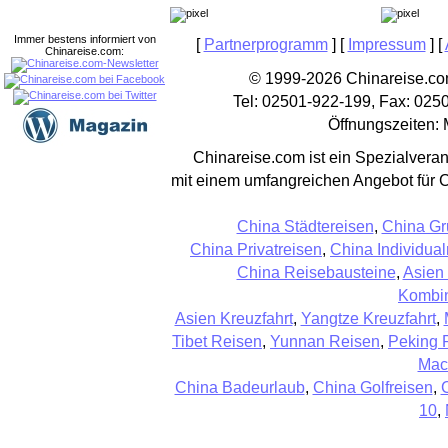
Immer bestens informiert von
[
Partnerprogramm
] [
Impressum
] [
Chinareise.com:
© 1999-2026 Chinareise.com
Tel: 02501-922-199, Fax: 025
Öffnungszeiten: 
Chinareise.com ist ein Spezialveran
mit einem umfangreichen Angebot für 
China Städtereisen
,
China Gr
China Privatreisen
,
China Individual
China Reisebausteine
,
Asien
Kombin
Asien Kreuzfahrt
,
Yangtze Kreuzfahrt
,
Tibet Reisen
,
Yunnan Reisen
,
Peking 
Mac
China Badeurlaub
,
China Golfreisen
,
10
,