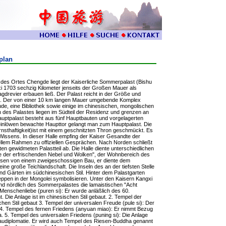
plan
es Ortes Chengde liegt der Kaiserliche Sommerpalast (Bishu
 1703 sechzig Kilometer jenseits der Großen Mauer als
drevier erbauen ließ. Der Palast reicht in der Größe und
an. Der von einer 10 km langen Mauer umgebende Komplex
de, eine Bibliothek sowie einige im chinesischen, mongolischen
en des Palastes liegen im Südteil der Residenz und grenzen an
Hauptpalast besteht aus fünf Hauptbauten und vorgelagerten
nlöwen bewachte Haupttor gelangt man zum Hauptpalast. Die
Ernsthaftigkeit)ist mit einem geschnitzten Thron geschmückt. Es
n Wissens. In dieser Halle empfing der Kaiser Gesandte der
ellem Rahmen zu offiziellen Gesprächen. Nach Norden schließt
ten gewidmeten Palastteil ab. Die Halle diente unterschiedlichen
alle der erfrischenden Nebel und Wolken", der Wohnbereich des
ossen von einem zweigeschossigen Bau, er diente dem
ne große Teichlandschaft. Die Inseln des an der tiefsten Stelle
d Gärten im südchinesischen Stil. Hinter dem Palastgarten
teppen in der Mongolei symbolisieren. Unter den Kaisern Kangxi
nd nördlich des Sommerpalastes die lamaistischen "Acht
enschenliebe (puren si): Er wurde anläßlich des 60.
 Die Anlage ist im chinesischen Stil gebaut. 2. Tempel der
ischen Stil gebaut 3. Tempel der universalen Freude (pule si): Der
4. Tempel des fernen Friedens (anyuan miao): Er nimmt Bezug
a. 5. Tempel des universalen Friedens (puning si): Die Anlage
baudiplomatie. Er wird auch Tempel des Riesen-Buddha genannt