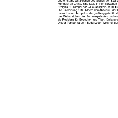
und entstand als Zeichen des Sieges von Kais
Mongolei an China. Eine Stele in vier Sprachen
Ereignis. 6. Tempel der Glückseligkeit ( xumi f
Die Einweihung 1780 bildete den Abschluß der
miao): Dieser Tempel ist die großzügigste Kloste
das Wahrzeichen des Sommerpalastes und wur
als Residenz für Besucher aus Tibet, Xinjiang 
Dieser Tempel ist dem Buddha der Weisheit g