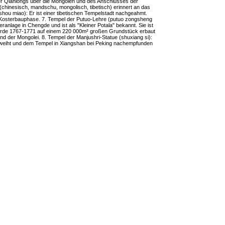
er Qianlongs über die Mongolen und des Anschlusses der
 (chinesisch, mandschu, mongolisch, tibetisch) erinnert an das
ushou miao): Er ist einer tibetischen Tempelstadt nachgeahmt.
 Kosterbauphase. 7. Tempel der Putuo-Lehre (putuo zongsheng
ranlage in Chengde und ist als "Kleiner Potala" bekannt. Sie ist
de 1767-1771 auf einem 220 000m² großen Grundstück erbaut
und der Mongolei. 8. Tempel der Manjushri-Statue (shuxiang si):
eweiht und dem Tempel in Xiangshan bei Peking nachempfunden