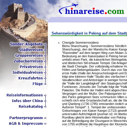
Sehenswürdigkeit in Peking auf dem Stadt
Chengde Sommerresidenz
Bishu Shanzhuang - Sommerresidenz Nördlich d
Shanzhuang), den der Mandschu-Kaiser Kangxi
"Raststätte" auf dem langen Weg zum Mulan-Jag
Bedeutung an den Kaiserpalast in Peking her
umfaßt einen Park, die kaiserlichen Wohngebäu
und tibetischen Stil erbaute Tempel. Die Anlag
die Stadt Chengde. Der vollständig erhaltene 
Höfen und Nebengebäuden. Durch das von Stei
erste Halle (Halle der Anspruchslosigkeit und 
folgt eine kleinere Halle "Studio des vierfache
Vasallenvölker und Amtsträger in weniger form
die "Halle der Langlebigkeit" den Staatsgeschäf
Funktionen. Jenseits der Torhalle folgt die "H
Palastes. Die Reihe der Hallen wird abgeschl
Vergnügen und der Muße. Der Palastgarten ist ei
des Parks gelegenen Sees schmücken Villen un
schießt sich eine Graslandschaft an, die die S
und Qianlong (1736-1795) entstanden östlich u
Äußeren Tempel": 1. Tempel der umfassenden M
Geburtstages von Kaiser Kangxi (1713) geweiht.
universalen Aufrichtigkeit (pushan si): im tibet
Rundbau gleicht dem Himmelsaltar von Peking 
auf die Befriedigung der Dsungarei in Westchin
von 1755 eröffnete die Haupthase der Kloster