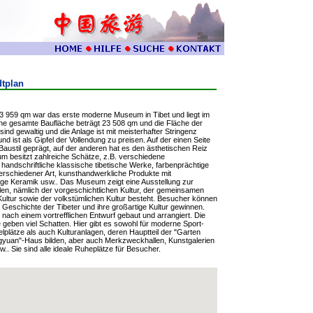
dtplan
3 959 qm war das erste moderne Museum in Tibet und liegt im
eine gesamte Baufläche beträgt 23 508 qm und die Fläche der
nd gewaltig und die Anlage ist mit meisterhafter Stringenz
nd ist als Gipfel der Vollendung zu preisen. Auf der einen Seite
n Baustil geprägt, auf der anderen hat es den ästhetischen Reiz
 besitzt zahlreiche Schätze, z.B. verschiedene
 handschriftliche klassische tibetische Werke, farbenprächtige
rschiedener Art, kunsthandwerkliche Produkte mit
ige Keramik usw.. Das Museum zeigt eine Ausstellung zur
ilen, nämlich der vorgeschichtlichen Kultur, der gemeinsamen
Kultur sowie der volkstümlichen Kultur besteht. Besucher können
ge Geschichte der Tibeter und ihre großartige Kultur gewinnen.
ach einem vortrefflichen Entwurf gebaut und arrangiert. Die
eben viel Schatten. Hier gibt es sowohl für moderne Sport-
lplätze als auch Kulturanlagen, deren Hauptteil der "Garten
uangyuan"-Haus bilden, aber auch Merkzweckhallen, Kunstgalerien
. Sie sind alle ideale Ruheplätze für Besucher.