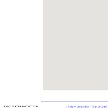
Immer bestens informiert von
[
Partnerprogramm
] [
Impressum
] 