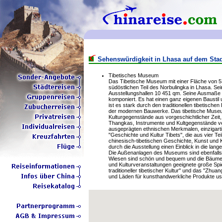
Sehenswürdigkeit in Lhasa auf dem Sta
Tibetisches Museum
Das Tibetische Museum mit einer Fläche von 5
südöstlichen Teil des Norbulingka in Lhasa. S
Ausstellungshallen 10 451 qm. Seine Ausmaße si
komponiert. Es hat einen ganz eigenen Baustil u
ist es stark durch den traditionellen tibetische
der modernen Bauwerke. Das tibetische Museum
Kulturgegenstände aus vorgeschichtlicher Zeit,
Thangkas, Instrumente und Kultgegenstände ve
ausgeprägten ethnischen Merkmalen, einzigart
"Geschichte und Kultur Tibets", die aus vier Te
chinesisch-tibetischen Geschichte, Kunst und 
durch die Ausstellung einen Einblick in die lan
Die Außenanlagen des Museums sind ebenfalls n
Wiesen sind schön und bequem und die Bäume g
und Kulturveranstaltungen geeignete große Spie
traditioneller tibetischer Kultur" und das "Zh
und Läden für kunsthandwerkliche Produkte usw.