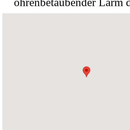
ohrenbetäubender Lärm di