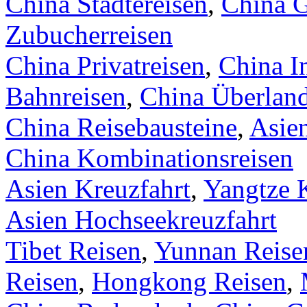
China Städtereisen
,
China G
Zubucherreisen
China Privatreisen
,
China I
Bahnreisen
,
China Überlan
China Reisebausteine
,
Asie
China Kombinationsreisen
Asien Kreuzfahrt
,
Yangtze 
Asien Hochseekreuzfahrt
Tibet Reisen
,
Yunnan Reise
Reisen
,
Hongkong Reisen
,