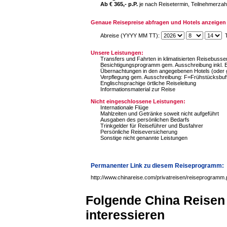
Ab € 365,- p.P.
je nach Reisetermin, Teilnehmerzah
Genaue Reisepreise abfragen und Hotels anzeigen 
Abreise (YYYY MM TT):
T
Unsere Leistungen:
Transfers und Fahrten in klimatisierten Reisebuss
Besichtigungsprogramm gem. Ausschreibung inkl. Ei
Übernachtungen in den angegebenen Hotels (oder g
Verpflegung gem. Ausschreibung: F=Frühstücksbuf
Englischsprachige örtliche Reiseleitung
Informationsmaterial zur Reise
Nicht eingeschlossene Leistungen:
Internationale Flüge
Mahlzeiten und Getränke soweit nicht aufgeführt
Ausgaben des persönlichen Bedarfs
Trinkgelder für Reiseführer und Busfahrer
Persönliche Reiseversicherung
Sonstige nicht genannte Leistungen
Permanenter Link zu diesem Reiseprogramm:
http://www.chinareise.com/privatreisen/reiseprogramm
Folgende China Reisen
interessieren