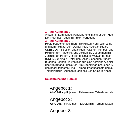
1. Tag: Kathmandu
Ankunft in Kathmandu. Abholung und Transfer zum Hote
Der Rest des Tages zur freien Verfügung.
2. Tag: Kathmandu
(F)
Heute besuchen Sie zuerst die Altstadt von Kathmandu
und bummeln auf dem Durbar-Platz (Durbar Square,
UNESCO) mit seinen unzähligen Palästen, Tempeln un
Heiligtümern. Anschließend steigen Sie zusammen mit
zahlreichen Pilgern zur Tempelanlage Swayambu-nath
(UNESCO) hinauf. Unter den „Alles-Sehenden-Augen“
Buddhas können Sie von hier aus eine herrliche Aussic
über Kathmandu genießen. Am Nachmittag besuchen S
den bedeutendsten Hindu-Tempel Pashupatinath und di
Tempelanlage Boudhanth, den größten Stupa in Nepal.
Reisepreise und Hotels:
Angebot 1:
Ab € 209,- p.P.
je nach Reisetermin, Teilnehmerzah
Angebot 2:
Ab € 265,- p.P.
je nach Reisetermin, Teilnehmerzah
Angebot 3: