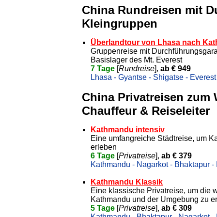
China Rundreisen mit D
Kleingruppen
Überlandtour von Lhasa nach Kat
Gruppenreise mit Durchführungsgara
Basislager des Mt. Everest
7 Tage
[
Rundreise
],
ab € 949
Lhasa - Gyantse - Shigatse - Everes
China Privatreisen zum
Chauffeur & Reiseleiter
Kathmandu intensiv
Eine umfangreiche Städtreise, um 
erleben
6 Tage
[
Privatreise
],
ab € 379
Kathmandu - Nagarkot - Bhaktapur -
Kathmandu Klassik
Eine klassische Privatreise, um die 
Kathmandu und der Umgebung zu e
5 Tage
[
Privatreise
],
ab € 309
Kathmandu - Bhaktapur - Nagarkot -