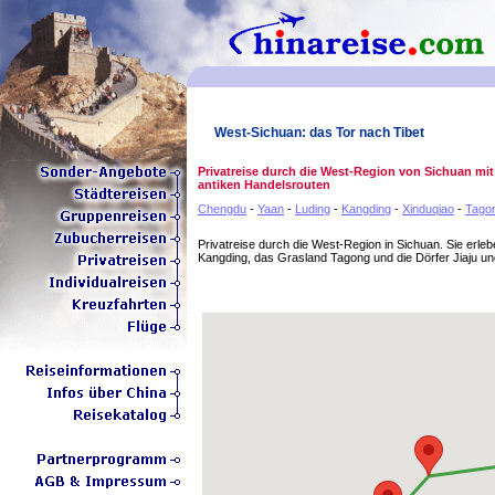
West-Sichuan: das Tor nach Tibet
Privatreise durch die West-Region von Sichuan mi
antiken Handelsrouten
Chengdu
-
Yaan
-
Luding
-
Kangding
-
Xinduqiao
-
Tago
Privatreise durch die West-Region in Sichuan. Sie erleb
Kangding, das Grasland Tagong und die Dörfer Jiaju u