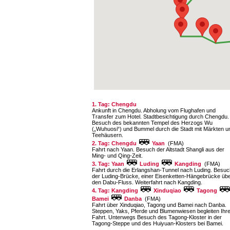
1. Tag: Chengdu
Ankunft in Chengdu. Abholung vom Flughafen und
Transfer zum Hotel. Stadtbesichtigung durch Chengdu.
Besuch des bekannten Tempel des Herzogs Wu
(„Wuhuosi“) und Bummel durch die Stadt mit Märkten u
Teehäusern.
2. Tag: Chengdu
Yaan
(FMA)
Fahrt nach Yaan. Besuch der Altstadt Shangli aus der
Ming- und Qing-Zeit.
3. Tag: Yaan
Luding
Kangding
(FMA)
Fahrt durch die Erlangshan-Tunnel nach Luding. Besuc
der Luding-Brücke, einer Eisenketten-Hängebrücke üb
den Dabu-Fluss. Weiterfahrt nach Kangding.
4. Tag: Kangding
Xinduqiao
Tagong
Bamei
Danba
(FMA)
Fahrt über Xinduqiao, Tagong und Bamei nach Danba.
Steppen, Yaks, Pferde und Blumenwiesen begleiten Ihr
Fahrt. Unterwegs Besuch des Tagong-Kloster in der
Tagong-Steppe und des Huiyuan-Klosters bei Bamei.