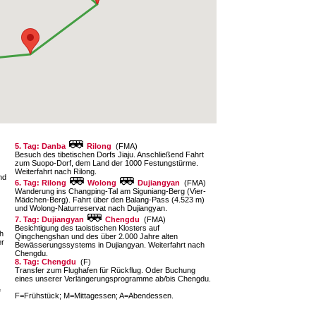
5. Tag: Danba
Rilong
(FMA)
Besuch des tibetischen Dorfs Jiaju. Anschließend Fahrt
zum Suopo-Dorf, dem Land der 1000 Festungstürme.
Weiterfahrt nach Rilong.
nd
6. Tag: Rilong
Wolong
Dujiangyan
(FMA)
Wanderung ins Changping-Tal am Siguniang-Berg (Vier-
Mädchen-Berg). Fahrt über den Balang-Pass (4.523 m)
und Wolong-Naturreservat nach Dujiangyan.
7. Tag: Dujiangyan
Chengdu
(FMA)
Besichtigung des taoistischen Klosters auf
h
Qingchengshan und des über 2.000 Jahre alten
er
Bewässerungssystems in Dujiangyan. Weiterfahrt nach
Chengdu.
8. Tag: Chengdu
(F)
Transfer zum Flughafen für Rückflug. Oder Buchung
eines unserer Verlängerungsprogramme ab/bis Chengdu.
e
F=Frühstück; M=Mittagessen; A=Abendessen.