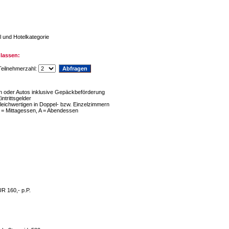
l und Hotelkategorie
lassen:
eilnehmerzahl:
en oder Autos inklusive Gepäckbeförderung
ntrittsgelder
eichwertigen in Doppel- bzw. Einzelzimmern
 = Mittagessen, A = Abendessen
UR 160,- p.P.