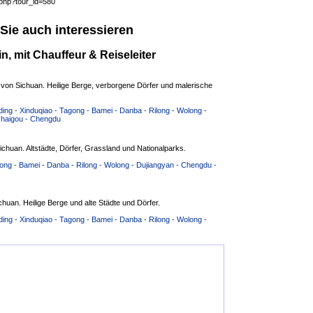
.php?tour_id=580
Sie auch interessieren
, mit Chauffeur & Reiseleiter
 von Sichuan. Heilige Berge, verborgene Dörfer und malerische
ng - Xinduqiao - Tagong - Bamei - Danba - Rilong - Wolong -
zhaigou - Chengdu
chuan. Altstädte, Dörfer, Grassland und Nationalparks.
ong - Bamei - Danba - Rilong - Wolong - Dujiangyan - Chengdu -
huan. Heilige Berge und alte Städte und Dörfer.
ng - Xinduqiao - Tagong - Bamei - Danba - Rilong - Wolong -