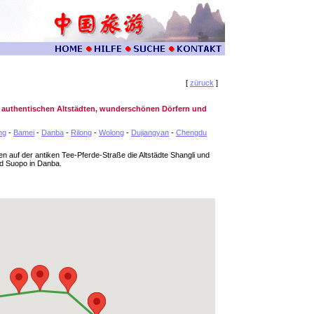
[
züruck
]
t authentischen Altstädten, wunderschönen Dörfern und
ng
-
Bamei
-
Danba
-
Rilong
-
Wolong
-
Dujiangyan
-
Chengdu
en auf der antiken Tee-Pferde-Straße die Altstädte Shangli und
nd Suopo in Danba.