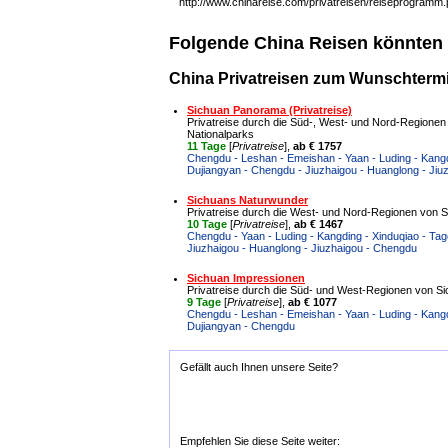
http://www.chinareise.com/privatreisen/reiseprogramm
Folgende China Reisen könnten 
China Privatreisen zum Wunschtermin
Sichuan Panorama (Privatreise)
Privatreise durch die Süd-, West- und Nord-Regionen
Nationalparks
11 Tage
[
Privatreise
],
ab € 1757
Chengdu - Leshan - Emeishan - Yaan - Luding - Kangdi
Dujiangyan - Chengdu - Jiuzhaigou - Huanglong - Jiu
Sichuans Naturwunder
Privatreise durch die West- und Nord-Regionen von Si
10 Tage
[
Privatreise
],
ab € 1467
Chengdu - Yaan - Luding - Kangding - Xinduqiao - Tag
Jiuzhaigou - Huanglong - Jiuzhaigou - Chengdu
Sichuan Impressionen
Privatreise durch die Süd- und West-Regionen von Sic
9 Tage
[
Privatreise
],
ab € 1077
Chengdu - Leshan - Emeishan - Yaan - Luding - Kangdi
Dujiangyan - Chengdu
Gefällt auch Ihnen unsere Seite?
Empfehlen Sie diese Seite weiter: