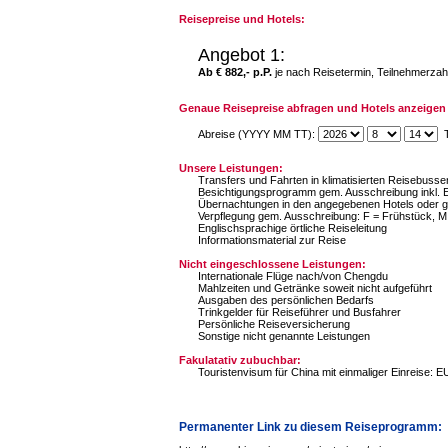
Reisepreise und Hotels:
Angebot 1:
Ab € 882,- p.P.
je nach Reisetermin, Teilnehmerzah
Genaue Reisepreise abfragen und Hotels anzeigen 
Abreise (YYYY MM TT):
T
Unsere Leistungen:
Transfers und Fahrten in klimatisierten Reisebuss
Besichtigungsprogramm gem. Ausschreibung inkl. Ei
Übernachtungen in den angegebenen Hotels oder gl
Verpflegung gem. Ausschreibung: F = Frühstück, M
Englischsprachige örtliche Reiseleitung
Informationsmaterial zur Reise
Nicht eingeschlossene Leistungen:
Internationale Flüge nach/von Chengdu
Mahlzeiten und Getränke soweit nicht aufgeführt
Ausgaben des persönlichen Bedarfs
Trinkgelder für Reiseführer und Busfahrer
Persönliche Reiseversicherung
Sonstige nicht genannte Leistungen
Fakulatativ zubuchbar:
Touristenvisum für China mit einmaliger Einreise: E
Permanenter Link zu diesem Reiseprogramm: