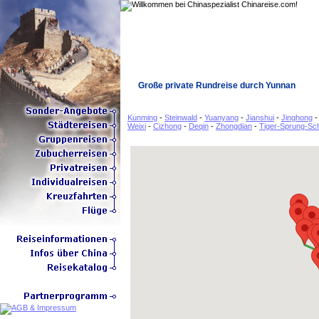
Große private Rundreise durch Yunnan
Kunming
-
Steinwald
-
Yuanyang
-
Jianshui
-
Jinghong
Weixi
-
Cizhong
-
Deqin
-
Zhongdian
-
Tiger-Sprung-Sch