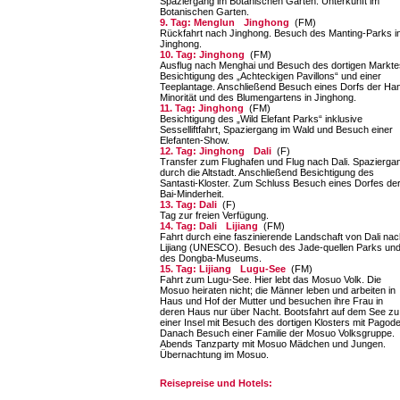
Spaziergang im Botanischen Garten. Unterkunft im
Botanischen Garten.
9. Tag: Menglun
Jinghong
(FM)
Rückfahrt nach Jinghong. Besuch des Manting-Parks i
Jinghong.
10. Tag: Jinghong
(FM)
Ausflug nach Menghai und Besuch des dortigen Markte
Besichtigung des „Achteckigen Pavillons“ und einer
Teeplantage. Anschließend Besuch eines Dorfs der Han
Minorität und des Blumengartens in Jinghong.
11. Tag: Jinghong
(FM)
Besichtigung des „Wild Elefant Parks“ inklusive
Sesselliftfahrt, Spaziergang im Wald und Besuch einer
Elefanten-Show.
12. Tag: Jinghong
Dali
(F)
Transfer zum Flughafen und Flug nach Dali. Spazierga
durch die Altstadt. Anschließend Besichtigung des
Santasti-Kloster. Zum Schluss Besuch eines Dorfes de
Bai-Minderheit.
13. Tag: Dali
(F)
Tag zur freien Verfügung.
14. Tag: Dali
Lijiang
(FM)
Fahrt durch eine faszinierende Landschaft von Dali na
Lijiang (UNESCO). Besuch des Jade-quellen Parks un
des Dongba-Museums.
15. Tag: Lijiang
Lugu-See
(FM)
Fahrt zum Lugu-See. Hier lebt das Mosuo Volk. Die
Mosuo heiraten nicht; die Männer leben und arbeiten in
Haus und Hof der Mutter und besuchen ihre Frau in
deren Haus nur über Nacht. Bootsfahrt auf dem See zu
einer Insel mit Besuch des dortigen Klosters mit Pagode
Danach Besuch einer Familie der Mosuo Volksgruppe.
Abends Tanzparty mit Mosuo Mädchen und Jungen.
Übernachtung im Mosuo.
Reisepreise und Hotels: