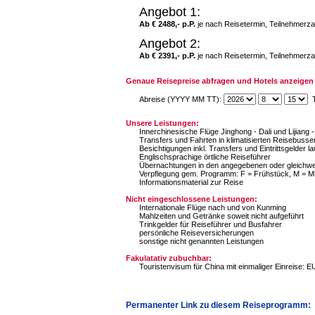
Angebot 1:
Ab € 2488,- p.P.
je nach Reisetermin, Teilnehmerza
Angebot 2:
Ab € 2391,- p.P.
je nach Reisetermin, Teilnehmerza
Genaue Reisepreise abfragen und Hotels anzeigen 
Abreise (YYYY MM TT):
T
Unsere Leistungen:
Innerchinesische Flüge Jinghong - Dali und Lijiang
Transfers und Fahrten in klimatisierten Reisebuss
Besichtigungen inkl. Transfers und Eintrittsgelder 
Englischsprachige örtliche Reiseführer
Übernachtungen in den angegebenen oder gleichwe
Verpflegung gem. Programm: F = Frühstück, M = M
Informationsmaterial zur Reise
Nicht eingeschlossene Leistungen:
Internationale Flüge nach und von Kunming
Mahlzeiten und Getränke soweit nicht aufgeführt
Trinkgelder für Reiseführer und Busfahrer
persönliche Reiseversicherungen
sonstige nicht genannten Leistungen
Fakulatativ zubuchbar:
Touristenvisum für China mit einmaliger Einreise: E
Permanenter Link zu diesem Reiseprogramm: