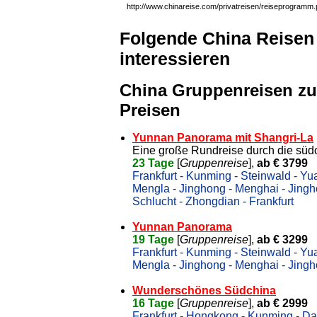
http://www.chinareise.com/privatreisen/reiseprogramm
Folgende China Reisen
interessieren
China Gruppenreisen zu
Preisen
Yunnan Panorama mit Shangri-La
Eine große Rundreise durch die süd
23 Tage
[
Gruppenreise
],
ab € 3799
Frankfurt - Kunming - Steinwald - Yu
Mengla - Jinghong - Menghai - Jinghon
Schlucht - Zhongdian - Frankfurt
Yunnan Panorama
19 Tage
[
Gruppenreise
],
ab € 3299
Frankfurt - Kunming - Steinwald - Yu
Mengla - Jinghong - Menghai - Jinghon
Wunderschönes Südchina
16 Tage
[
Gruppenreise
],
ab € 2999
Frankfurt - Hongkong - Kunming - Dal