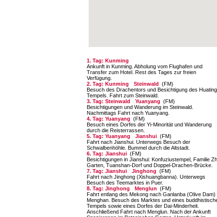
1. Tag: Kunming
Ankunft in Kunming. Abholung vom Flughafen und
Transfer zum Hotel. Rest des Tages zur freien
Verfügung.
2. Tag: Kunming
Steinwald
(FM)
Besuch des Drachentors und Besichtigung des Huating
Tempels. Fahrt zum Steinwald.
3. Tag: Steinwald
Yuanyang
(FM)
Besichtigungen und Wanderung im Steinwald.
Nachmittags Fahrt nach Yuanyang.
4. Tag: Yuanyang
(FM)
Besuch eines Dorfes der Yi-Minorität und Wanderung
durch die Reisterrassen.
5. Tag: Yuanyang
Jianshui
(FM)
Fahrt nach Jianshui. Unterwegs Besuch der
Schwalbenhöhle. Bummel durch die Altstadt.
6. Tag: Jianshui
(FM)
Besichtigungen in Jianshui: Konfuziustempel, Familie Z
Garten, Tuanshan-Dorf und Doppel-Drachen-Brücke.
7. Tag: Jianshui
Jinghong
(FM)
Fahrt nach Jinghong (Xishuangbanna). Unterwegs
Besuch des Teemarktes in Puer.
8. Tag: Jinghong
Menglun
(FM)
Fahrt entlang des Mekong nach Ganlanba (Olive Dam) 
Menghan. Besuch des Marktes und eines buddhistisch
Tempels sowie eines Dorfes der Dai-Minderheit.
Anschließend Fahrt nach Menglun. Nach der Ankunft