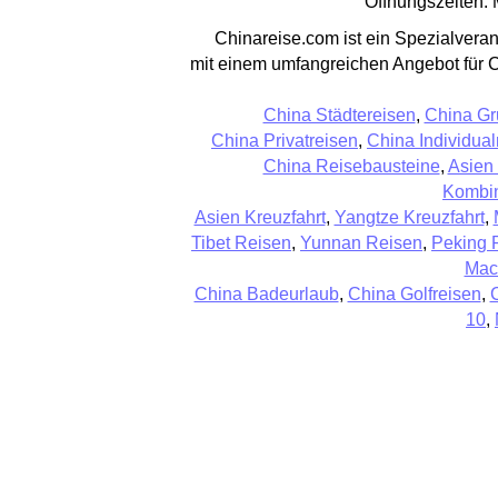
Öffnungszeiten: 
Chinareise.com ist ein Spezialveran
mit einem umfangreichen Angebot für 
China Städtereisen
,
China Gr
China Privatreisen
,
China Individual
China Reisebausteine
,
Asien
Kombin
Asien Kreuzfahrt
,
Yangtze Kreuzfahrt
,
Tibet Reisen
,
Yunnan Reisen
,
Peking 
Mac
China Badeurlaub
,
China Golfreisen
,
10
,