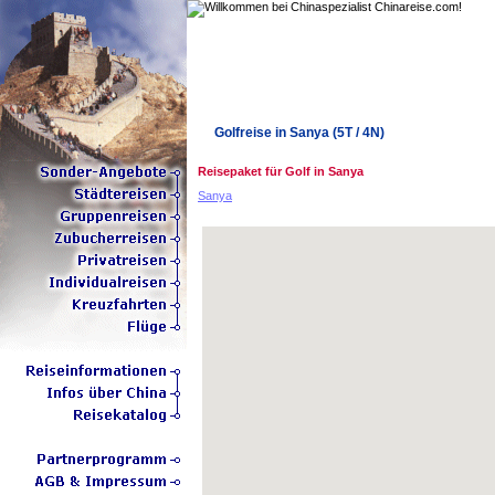
Golfreise in Sanya (5T / 4N)
Reisepaket für Golf in Sanya
Sanya