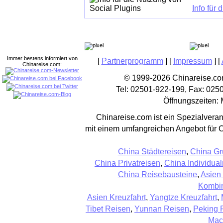
Info für
Immer bestens informiert von
[
Partnerprogramm
] [
Impressum
] [
Chinareise.com:
© 1999-2026 Chinareise.com
Tel: 02501-922-199, Fax: 025
Öffnungszeiten: 
Chinareise.com ist ein Spezialveran
mit einem umfangreichen Angebot für 
China Städtereisen
,
China Gr
China Privatreisen
,
China Individual
China Reisebausteine
,
Asien
Kombin
Asien Kreuzfahrt
,
Yangtze Kreuzfahrt
,
Tibet Reisen
,
Yunnan Reisen
,
Peking 
Mac