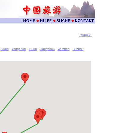
[
züruck
]
-
Guilin
-
Yangshuo
-
Guilin
-
Hangzhou
-
Wuzhen
-
Suzhou
-