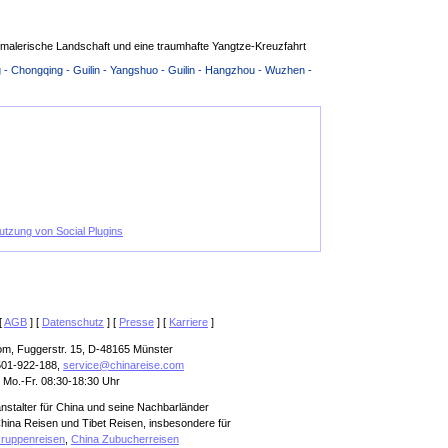
malerische Landschaft und eine traumhafte Yangtze-Kreuzfahrt
g - Chongqing - Guilin - Yangshuo - Guilin - Hangzhou - Wuzhen -
Nutzung von Social Plugins
[
AGB
] [
Datenschutz
] [
Presse
] [
Karriere
]
om, Fuggerstr. 15, D-48165 Münster
501-922-188,
service@chinareise.com
 Mo.-Fr. 08:30-18:30 Uhr
anstalter für China und seine Nachbarländer
hina Reisen und Tibet Reisen, insbesondere für
ruppenreisen
,
China Zubucherreisen