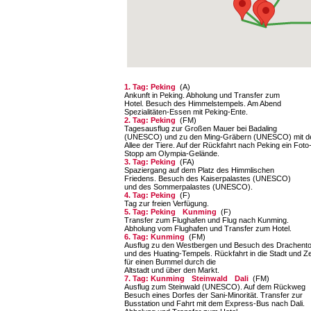
1. Tag: Peking
(A)
Ankunft in Peking. Abholung und Transfer zum
Hotel. Besuch des Himmelstempels. Am Abend
Spezialitäten-Essen mit Peking-Ente.
2. Tag: Peking
(FM)
Tagesausflug zur Großen Mauer bei Badaling
(UNESCO) und zu den Ming-Gräbern (UNESCO) mit d
Allee der Tiere. Auf der Rückfahrt nach Peking ein Foto
Stopp am Olympia-Gelände.
3. Tag: Peking
(FA)
Spaziergang auf dem Platz des Himmlischen
Friedens. Besuch des Kaiserpalastes (UNESCO)
und des Sommerpalastes (UNESCO).
4. Tag: Peking
(F)
Tag zur freien Verfügung.
5. Tag: Peking
Kunming
(F)
Transfer zum Flughafen und Flug nach Kunming.
Abholung vom Flughafen und Transfer zum Hotel.
6. Tag: Kunming
(FM)
Ausflug zu den Westbergen und Besuch des Dra­chent
und des Huating-Tempels. Rückfahrt in die Stadt und Ze
für einen Bummel durch die
Altstadt und über den Markt.
7. Tag: Kunming
Steinwald
Dali
(FM)
Ausflug zum Steinwald (UNESCO). Auf dem Rückweg
Besuch eines Dorfes der Sani-Minori­tät. Transfer zur
Busstation und Fahrt mit dem Express-Bus nach Dali.