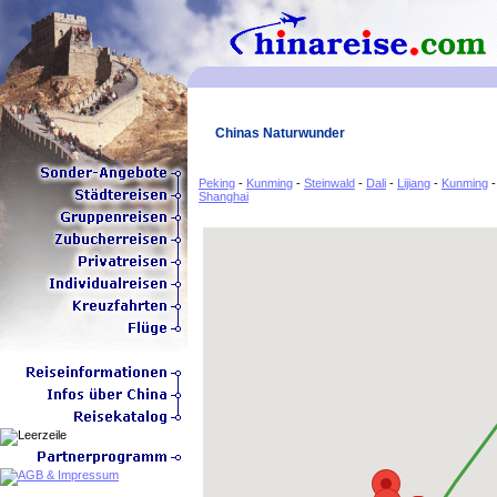
Chinas Naturwunder
Peking
-
Kunming
-
Steinwald
-
Dali
-
Lijiang
-
Kunming
Shanghai