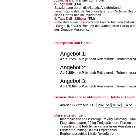
Abholung und Transfer zum Hotel.
8. Tag: Dali
(FM)
Spaziergang durch die Altstadt. Anschließend
Besichtigung des Santasti-Klosters. Zum Schluss Besu
eines Dorfes der Bai-Minderheit.
9. Tag: Dali
Lijiang
(FM)
Fahrt durch eine faszinierende Landschaft von Dali na
Lijiang (UNESCO). Besuch des Jade­quellen-Parks und
des Dongba-Museums.
Reisepreise und Hotels:
Angebot 1:
Ab € 2728,- p.P.
je nach Reisetermin, Teilnehmerza
Angebot 2:
Ab € 2804,- p.P.
je nach Reisetermin, Teilnehmerza
Angebot 3:
Ab € 3169,- p.P.
je nach Reisetermin, Teilnehmerza
Genaue Reisepreise abfragen und Hotels anzeigen 
Abreise (YYYY MM TT):
T
Unsere Leistungen:
Innerchinesische Linienflüge Peking-Kunming, Lijia
Flughafensteuern, 20 kg Freigepäck pro Person
Transfers und Fahrten in klimatisierten Reisebuss
Busfahrt Kunming-Dali mit Expressbus
Englischsprachige lokale Reiseführer