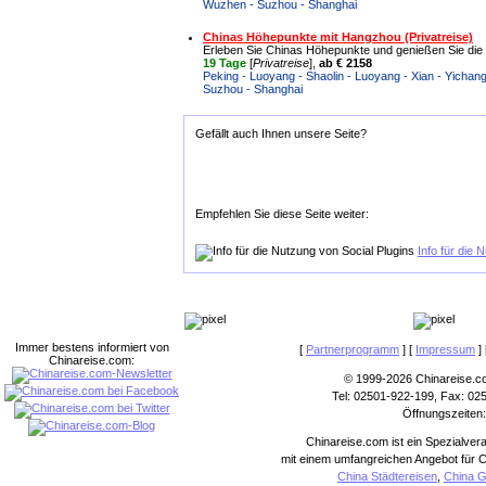
Wuzhen - Suzhou - Shanghai
Chinas Höhepunkte mit Hangzhou (Privatreise)
Erleben Sie Chinas Höhepunkte und genießen Sie die 
19 Tage
[
Privatreise
],
ab € 2158
Peking - Luoyang - Shaolin - Luoyang - Xian - Yichan
Suzhou - Shanghai
Gefällt auch Ihnen unsere Seite?
Empfehlen Sie diese Seite weiter:
Info für die 
Immer bestens informiert von
[
Partnerprogramm
] [
Impressum
] 
Chinareise.com:
© 1999-2026 Chinareise.c
Tel: 02501-922-199, Fax: 02
Öffnungszeiten:
Chinareise.com ist ein Spezialver
mit einem umfangreichen Angebot für C
China Städtereisen
,
China G