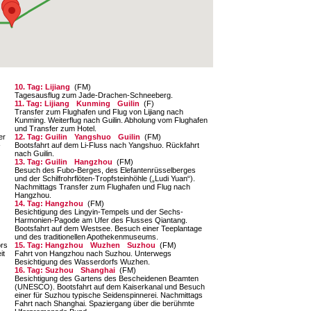
10. Tag: Lijiang
(FM)
Tagesausflug zum Jade-Drachen-Schneeberg.
11. Tag: Lijiang
Kunming
Guilin
(F)
Transfer zum Flughafen und Flug von Lijiang nach
Kunming. Weiterflug nach Guilin. Abholung vom Flughafen
und Transfer zum Hotel.
er
12. Tag: Guilin
Yangshuo
Guilin
(FM)
-
Bootsfahrt auf dem Li-Fluss nach Yangshuo. Rückfahrt
nach Guilin.
13. Tag: Guilin
Hangzhou
(FM)
Besuch des Fubo-Berges, des Elefantenrüssel­berges
und der Schilfrohrflöten-Tropfsteinhöhle („Ludi Yuan“).
Nachmittags Transfer zum Flug­hafen und Flug nach
Hangzhou.
14. Tag: Hangzhou
(FM)
Besichtigung des Lingyin-Tempels und der Sechs-
Harmonien-Pagode am Ufer des Flusses Qiantang.
Bootsfahrt auf dem Westsee. Besuch einer Teeplantage
und des traditionellen Apothe­kenmuseums.
ors
15. Tag: Hangzhou
Wuzhen
Suzhou
(FM)
it
Fahrt von Hangzhou nach Suzhou. Unterwegs
Besichtigung des Wasserdorfs Wuzhen.
16. Tag: Suzhou
Shanghai
(FM)
Besichtigung des Gartens des Bescheidenen Beamten
(UNESCO). Bootsfahrt auf dem Kai­serkanal und Besuch
einer für Suzhou typi­sche Seidenspinnerei. Nachmittags
Fahrt nach Shanghai. Spaziergang über die berühmte