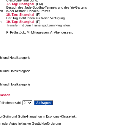
Ufer­promenade Bund.
17. Tag: Shanghai
(FM)
Besuch des Jade-Buddha-Tempels und des Yu-Gartens
ch
in der Altstadt. Danach Freizeit.
18. Tag: Shanghai
(F)
Der Tag steht Ihnen zur freien Verfügung.
ch
19. Tag: Shanghai
(F)
Transfer mit dem Transrapid zum Flughafen.
F=Frühstück; M=Mittagessen; A=Abendessen.
hl und Hotelkategorie
hl und Hotelkategorie
hl und Hotelkategorie
lassen:
eilnehmerzahl:
ng-Guilin und Guilin-Hangzhou in Economy-Klasse inkl.
en oder Autos inklusive Gepäckbeförderung