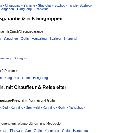
an - Chongqing - Yichang - Shanghai - Suzhou - Tongli - Suzhou -
 Guangzhou - Hongkong - Frankfurt
garantie & in Kleingruppen
ise mit Durchführungsgarantie
in - Yangshuo - Guilin - Hangzhou - Suzhou - Shanghai
 Kunming - Shanghai
b 2 Personen
in - Yangshuo - Guilin - Hongkong
, mit Chauffeur & Reiseleiter
 Yangtze-Kreuzfahrt, Yunnan und Guilin
- Dali - Kunming - Steinwald - Kunming - Guilin - Yangshuo -
tlandschaften, Wasserdörfern und Metropolen
uan - Pingyao - Xian - Guilin - Yangshuo - Guilin - Hangzhou -