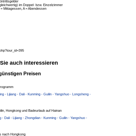
ntrittsgelder
leichwertig) im Doppel- bzw. Einzelzimmer
 = Mittagessen, A = Abendessen
.php?tour_id=395
Sie auch interessieren
günstigen Preisen
eprogramm
g - Lijiang - Dali - Kunming - Guilin - Yangshuo - Longsheng -
ilin, Hongkong und Badeurlaub auf Hainan
- Dali - Lijiang - Zhongdian - Kunming - Guilin - Yangshuo -
is nach Hongkong