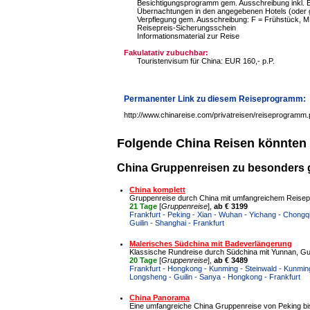
Besichtigungsprogramm gem. Ausschreibung inkl. Ei
Übernachtungen in den angegebenen Hotels (oder g
Verpflegung gem. Ausschreibung: F = Frühstück, M
Reisepreis-Sicherungsschein
Informationsmaterial zur Reise
Fakulatativ zubuchbar:
Touristenvisum für China: EUR 160,- p.P.
Permanenter Link zu diesem Reiseprogramm:
http://www.chinareise.com/privatreisen/reiseprogramm
Folgende China Reisen könnten 
China Gruppenreisen zu besonders 
China komplett
Gruppenreise durch China mit umfangreichem Reis
21 Tage
[
Gruppenreise
],
ab € 3199
Frankfurt - Peking - Xian - Wuhan - Yichang - Chongqin
Guilin - Shanghai - Frankfurt
Malerisches Südchina mit Badeverlängerung
Klassische Rundreise durch Südchina mit Yunnan, Gu
20 Tage
[
Gruppenreise
],
ab € 3489
Frankfurt - Hongkong - Kunming - Steinwald - Kunming 
Longsheng - Guilin - Sanya - Hongkong - Frankfurt
China Panorama
Eine umfangreiche China Gruppenreise von Peking b