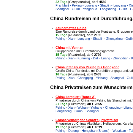
22 Tage
[
Gruppenreise
],
ab € 4539
Frankfurt - Peking - Luoyang - Shaolin - Luoyang - Xi
Shanghai - Guilin - Yangshuo - Longsheng - Guilin -
China Rundreisen mit Durchführungs
Zauberhaftes China
Eine Rundreise durch Land der Kontraste. Gruppenre
15 Tage
[
Rundreise
],
ab € 2169
Peking - Xian - Luoyang - Shaolin - Zhengzhou - Guil
China mit Yunnan
Gruppenreise mit Durchführungsgarantie
15 Tage
[
Rundreise
],
ab € 2799
Peking - Xian - Kunming - Dali - Lijiang - Zhongdian -
China intensiv von Peking bis Hongkong
Große China-Rundreise mit Durchführungsgarantie a
16 Tage
[
Rundreise
],
ab € 2469
Peking - Xian - Chongqing - Yichang - Shanghai - Guil
China Privatreisen zum Wunschtermin
China komplett (Route A)
Privatreise durch China von Peking bis Shanghai, mit
21 Tage
[
Privatreise
],
ab € 2855
Peking - Xian - Wuhan - Yichang - Chongqing - Lijiang 
Longsheng - Guilin - Shanghai
Chinas verborgene Schätze (Privatreise)
Privatreise zu Chinas Altstädten, Heiligbergen, Kars
19 Tage
[
Privatreise
],
ab € 1839
Peking - Datong - Hengshan (Shanxi) - Wutaisan - Taiy