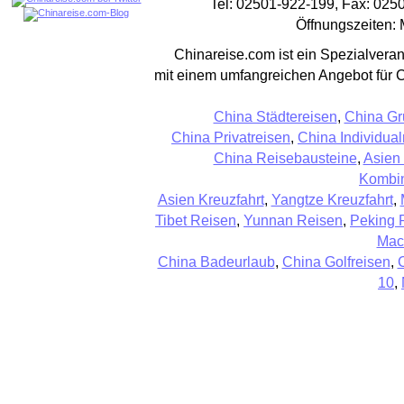
Tel: 02501-922-199, Fax: 025
Öffnungszeiten: 
Chinareise.com ist ein Spezialveran
mit einem umfangreichen Angebot für 
China Städtereisen
,
China Gr
China Privatreisen
,
China Individual
China Reisebausteine
,
Asien
Kombin
Asien Kreuzfahrt
,
Yangtze Kreuzfahrt
,
Tibet Reisen
,
Yunnan Reisen
,
Peking 
Mac
China Badeurlaub
,
China Golfreisen
,
10
,