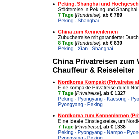
Peking, Shanghai und Hochgesch
Städtereise in Peking und Shanghai
7 Tage
[
Rundreise
],
ab € 789
Peking - Shanghai
China zum Kennenlernen
Zubucherreise mit garantierter Durc
8 Tage
[
Rundreise
],
ab € 839
Peking - Xian - Shanghai
China Privatreisen zum
Chauffeur & Reiseleiter
Nordkorea Kompakt (Privatreise a
Eine kompakte Privatreise durch No
7 Tage
[
Privatreise
],
ab € 1327
Peking - Pyongyang - Kaesong - Py
Pyongyang - Peking
Nordkorea zum Kennenlernen (Priv
Eine ideale Einstiegsreise, um Nor
7 Tage
[
Privatreise
],
ab € 1338
Peking - Pyongyang - Nampo - Pyon
Pyongyang - Peking