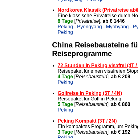
Nordkorea Klassik (Privatreise ab/
Eine klassische Privatreise durch N
8 Tage
[
Privatreise
],
ab € 1446
Peking - Pyongyang - Myohyang - P
Peking
China Reisebausteine für
Reiseprogramme
72 Stunden in Peking visafrei (4T /
Reisepaket für einen visafreien Stop
4 Tage
[
Reisebaustein
],
ab € 209
Peking
Golfreise in Peking (5T / 4N)
Reisepaket für Golf in Peking
5 Tage
[
Reisebaustein
],
ab € 860
Peking
Peking Kompakt (3T / 2N)
Ein kompaktes Programm, um Pekin
3 Tage
[
Reisebaustein
],
ab € 192
Peking