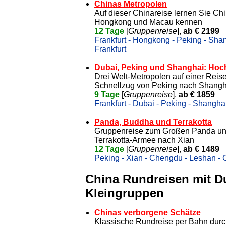
Chinas Metropolen
Auf dieser Chinareise lernen Sie Ch
Hongkong und Macau kennen
12 Tage
[
Gruppenreise
],
ab € 2199
Frankfurt - Hongkong - Peking - Sh
Frankfurt
Dubai, Peking und Shanghai: Hoc
Drei Welt-Metropolen auf einer Reis
Schnellzug von Peking nach Shangh
9 Tage
[
Gruppenreise
],
ab € 1859
Frankfurt - Dubai - Peking - Shanghai
Panda, Buddha und Terrakotta
Gruppenreise zum Großen Panda u
Terrakotta-Armee nach Xian
12 Tage
[
Gruppenreise
],
ab € 1489
Peking - Xian - Chengdu - Leshan -
China Rundreisen mit D
Kleingruppen
Chinas verborgene Schätze
Klassische Rundreise per Bahn durc