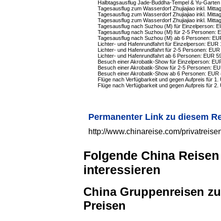
Halbtagsausflug Jade-Buddha-Tempel & Yu-Garten in
Tagesausflug zum Wasserdorf Zhujiajiao inkl. Mitta
Tagesausflug zum Wasserdorf Zhujiajiao inkl. Mitta
Tagesausflug zum Wasserdorf Zhujiajiao inkl. Mitt
Tagesausflug nach Suzhou (M) für Einzelperson: E
Tagesausflug nach Suzhou (M) für 2-5 Personen: E
Tagesausflug nach Suzhou (M) ab 6 Personen: EUR
Lichter- und Hafenrundfahrt für Einzelperson: EUR 1
Lichter- und Hafenrundfahrt für 2-5 Personen: EUR 
Lichter- und Hafenrundfahrt ab 6 Personen: EUR 59,
Besuch einer Akrobatik-Show für Einzelperson: EUR
Besuch einer Akrobatik-Show für 2-5 Personen: EUR
Besuch einer Akrobatik-Show ab 6 Personen: EUR 4
Flüge nach Verfügbarkeit und gegen Aufpreis für 1. 
Flüge nach Verfügbarkeit und gegen Aufpreis für 2. 
Permanenter Link zu diesem R
http://www.chinareise.com/privatreis
Folgende China Reisen
interessieren
China Gruppenreisen zu
Preisen