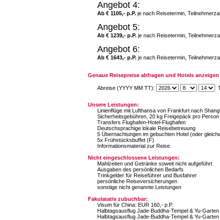
Angebot 4:
Ab € 1105,- p.P.
je nach Reisetermin, Teilnehmerza
Angebot 5:
Ab € 1239,- p.P.
je nach Reisetermin, Teilnehmerza
Angebot 6:
Ab € 1643,- p.P.
je nach Reisetermin, Teilnehmerza
Genaue Reisepreise abfragen und Hotels anzeigen 
Abreise (YYYY MM TT):
T
Unsere Leistungen:
Linienflüge mit Lufthansa von Frankfurt nach Shan
Sicherheitsgebühren, 20 kg Freigepäck pro Person
Transfers Flughafen-Hotel-Flughafen
Deutschsprachige lokale Reisebetreuung
5 Übernachtungen im gebuchten Hotel (oder gleichw
5x Frühstücksbuffet (F)
Informationsmaterial zur Reise
Nicht eingeschlossene Leistungen:
Mahlzeiten und Getränke soweit nicht aufgeführt
Ausgaben des persönlichen Bedarfs
Trinkgelder für Reiseführer und Busfahrer
persönliche Reiseversicherungen
sonstige nicht genannte Leistungen
Fakulatativ zubuchbar:
Visum für China: EUR 160,- p.P.
Halbtagsausflug Jade-Buddha-Tempel & Yu-Garten in
Halbtagsausflug Jade-Buddha-Tempel & Yu-Garten in