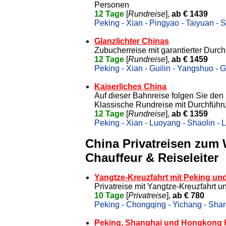
Personen
12 Tage
[
Rundreise
],
ab € 1439
Peking - Xian - Pingyao - Taiyuan - 
Glanzlichter Chinas
Zubucherreise mit garantierter Durc
12 Tage
[
Rundreise
],
ab € 1459
Peking - Xian - Guilin - Yangshuo - G
Kaiserliches China
Auf dieser Bahnreise folgen Sie den 
Klassische Rundreise mit Durchführ
12 Tage
[
Rundreise
],
ab € 1359
Peking - Xian - Luoyang - Shaolin -
China Privatreisen zum
Chauffeur & Reiseleiter
Yangtze-Kreuzfahrt mit Peking un
Privatreise mit Yangtze-Kreuzfahrt 
10 Tage
[
Privatreise
],
ab € 780
Peking - Chongqing - Yichang - Sha
Peking, Shanghai und Hongkong