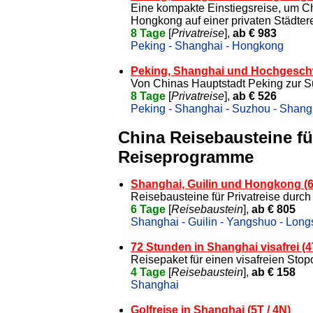
Eine kompakte Einstiegsreise, um C
Hongkong auf einer privaten Städte
8 Tage
[
Privatreise
],
ab € 983
Peking - Shanghai - Hongkong
Peking, Shanghai und Hochgesch
Von Chinas Hauptstadt Peking zur S
8 Tage
[
Privatreise
],
ab € 526
Peking - Shanghai - Suzhou - Shang
China Reisebausteine für
Reiseprogramme
Shanghai, Guilin und Hongkong (6
Reisebausteine für Privatreise durc
6 Tage
[
Reisebaustein
],
ab € 805
Shanghai - Guilin - Yangshuo - Long
72 Stunden in Shanghai visafrei (4
Reisepaket für einen visafreien Stop
4 Tage
[
Reisebaustein
],
ab € 158
Shanghai
Golfreise in Shanghai (5T / 4N)