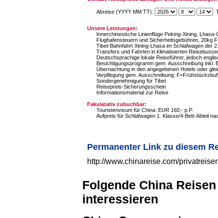
Abreise (YYYY MM TT):
T
Unsere Leistungen:
Innerchinesische Linienflüge Peking-Xining, Lhas
Flughafensteuern und Sicherheitsgebühren, 20kg F
Tibet-Bahnfahrt Xining-Lhasa im Schlafwagen der 2.
Transfers und Fahrten in klimatisierten Reisebuss
Deutschsprachige lokale Reiseführer, jedoch englis
Besichtigungsprogramm gem. Ausschreibung inkl. Ei
Übernachtung in den angegebenen Hotels oder glei
Verpflegung gem. Ausschreibung: F=Frühstücksbuf
Sondergenehmigung für Tibet
Reisepreis-Sicherungsschein
Informationsmaterial zur Reise
Fakulatativ zubuchbar:
Touristenvisum für China: EUR 160,- p.P.
Aufpreis für Schlafwagen 1. Klasse/4-Bett-Abteil na
Permanenter Link zu diesem R
http://www.chinareise.com/privatreis
Folgende China Reisen
interessieren