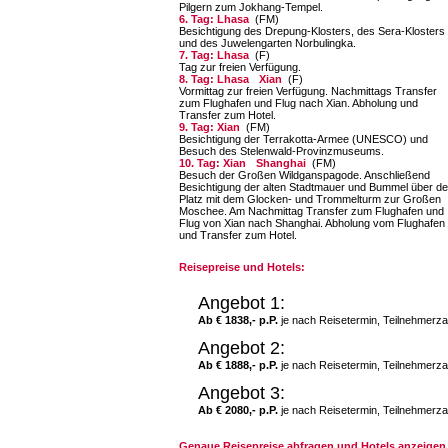
Pilgern zum Jokhang-Tempel.
6. Tag: Lhasa
(FM)
Besichtigung des Drepung-Klosters, des Sera-Klosters
und des Juwelengarten Norbulingka.
7. Tag: Lhasa
(F)
Tag zur freien Verfügung.
8. Tag: Lhasa
Xian
(F)
Vormittag zur freien Verfügung. Nachmittags Transfer
zum Flughafen und Flug nach Xian. Abholung und
Transfer zum Hotel.
9. Tag: Xian
(FM)
Besichtigung der Terrakotta-Armee (UNESCO) und
Besuch des Stelenwald-Provinzmuseums.
10. Tag: Xian
Shanghai
(FM)
Besuch der Großen Wildganspagode. Anschließend
Besichtigung der alten Stadtmauer und Bummel über d
Platz mit dem Glocken- und Trommelturm zur Großen
Moschee. Am Nachmittag Transfer zum Flughafen und
Flug von Xian nach Shanghai. Abholung vom Flughafen
und Transfer zum Hotel.
Reisepreise und Hotels:
Angebot 1:
Ab € 1838,- p.P.
je nach Reisetermin, Teilnehmerza
Angebot 2:
Ab € 1888,- p.P.
je nach Reisetermin, Teilnehmerza
Angebot 3:
Ab € 2080,- p.P.
je nach Reisetermin, Teilnehmerza
Genaue Reisepreise abfragen und Hotels anzeigen 