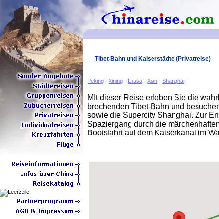
Tibet-Bahn und Kaiserstädte (Privatreise)
Peking
-
Xining
-
Lhasa
-
Xian
-
Shanghai
MIt dieser Reise erleben Sie die wah
brechenden Tibet-Bahn und besuchen
sowie die Supercity Shanghai. Zur E
Spaziergang durch die märchenhafte
Bootsfahrt auf dem Kaiserkanal im Was