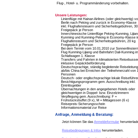
Flug-, Hotel- u. Programmänderung vorbehalten.
Unsere Leistungen:
Linienflüge mit Hainan Airlines (oder gleichwertig) v
Berlin nach Peking und zurück in Economy-Klasse
inkl. Flughafensteuern und Sicherheitsgebühren, 30
Freigepäck je Person
Innerchinesische Linienflüge Peking-Kunming, Lijian
Kunming und Kunming-Peking in Economy-Klasse in
Flughafensteuern und Sicherheitsgebühren, 20 kg
Freigepäck je Person
Bei dem Termin vom 10.01.2010 zur Sonnenfinstern
Flug Kunming-Lijiang und Bahnfahrt Dali-Kunming i
Schlafwagen 1. Klasse
Transfers und Fahrten in klimatisierten Reisebusse
inklusive Gepäckbeförderung
Deutschsprachige, ständig begleitende Reiseleitung
ab/bis China bei Erreichen der Teilnehmerzahl von 
Personen
Deutsch- oder englischsprachige lokale Reiseführe
Besichtigungsprogramm gem. Ausschreibung inkl.
Eintrittsgelder
Übernachtungen in den angegebenen Hotels oder
gleichwertigen in Doppel- bzw. Einzelzimmern
Verpflegung gem. Ausschreibung: F =
Frühstücksbuffet (9 x), M = Mittagessen (6 x)
Reisepreis-Sicherungsschein
Informationsmaterial zur Reise
Anfrage, Anmeldung & Beratung:
Jetzt können Sie das
Anmeldeformular
herunterlad
Reisebedingungen & Infos
herunterladen.