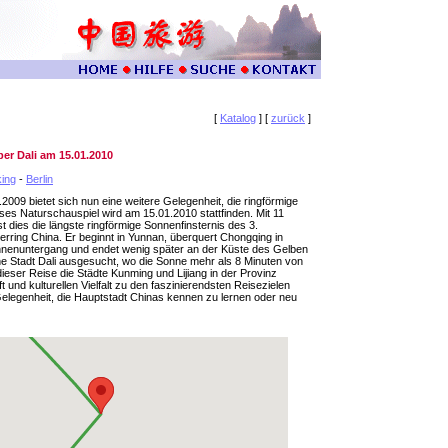
[
Katalog
] [
zurück
]
er Dali am 15.01.2010
ing
-
Berlin
009 bietet sich nun eine weitere Gelegenheit, die ringförmige
eses Naturschauspiel wird am 15.01.2010 stattfinden. Mit 11
dies die längste ringförmige Sonnenfinsternis des 3.
rring China. Er beginnt in Yunnan, überquert Chongqing in
onnenuntergang und endet wenig später an der Küste des Gelben
ene Stadt Dali ausgesucht, wo die Sonne mehr als 8 Minuten von
eser Reise die Städte Kunming und Lijiang in der Provinz
nd kulturellen Vielfalt zu den faszinierendsten Reisezielen
 Gelegenheit, die Hauptstadt Chinas kennen zu lernen oder neu