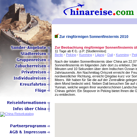
Zur ringförmigen Sonnenfinsternis 2010
Zur Beobachtung ringförmiger Sonnenfinsternis üb
11 Tage ab € 0,- p.P. [Studienreise]
Berlin
-
Peking
-
Kunming
-
Lijiang
-
Dali
-
Kunming
-
Pek
Nach der totalen Sonnenfinsternis über China am 22.07.2
Sonnenfinsternis im folgenden Jahr dort zu erleben. Di
Minuten und 10 Sekunden über dem Indischen Ozean ist 
Jahrtausends. Am Nachmittag Ortszeit erreicht der Feue
nordwestlicher Richtung, erreicht Qingdao kurz vor S
Meers. Wir haben für Sie die auf der Zentrallinie geleg
dem Mond bedeckt wird. Neben Dali besuchen Sie auf di
Yunnan, welche wegen ihrer wunderschönen Landschaft u
Chinas gehört. Ein Stopover in Peking bietet Ihnen die
zu entdecken.