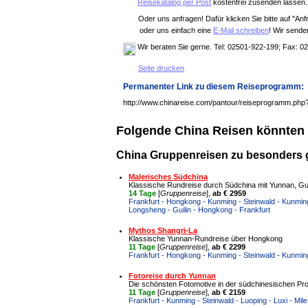
Reisekatalog per Post
kostenfrei zusenden lassen.
Oder uns anfragen! Dafür klicken Sie bitte auf "Anf
oder uns einfach eine
E-Mail schreiben
! Wir sende
Wir beraten Sie gerne. Tel: 02501-922-199; Fax: 
Seite drucken
Permanenter Link zu diesem Reiseprogramm:
http://www.chinareise.com/pantour/reiseprogramm.php
Folgende China Reisen könnten 
China Gruppenreisen zu besonders 
Malerisches Südchina
Klassische Rundreise durch Südchina mit Yunnan, Gu
14 Tage
[
Gruppenreise
],
ab € 2959
Frankfurt - Hongkong - Kunming - Steinwald - Kunming 
Longsheng - Guilin - Hongkong - Frankfurt
Mythos Shangri-La
Klassische Yunnan-Rundreise über Hongkong
11 Tage
[
Gruppenreise
],
ab € 2299
Frankfurt - Hongkong - Kunming - Steinwald - Kunming 
Fotoreise durch Yunnan
Die schönsten Fotomotive in der südchinesischen Pr
11 Tage
[
Gruppenreise
],
ab € 2159
Frankfurt - Kunming - Steinwald - Luoping - Luxi - Mil