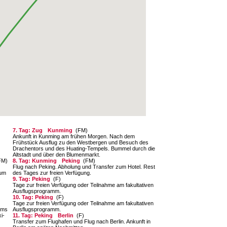
7. Tag: Zug
Kunming
(FM)
Ankunft in Kunming am frühen Morgen. Nach dem
Frühstück Ausflug zu den Westbergen und Besuch des
Drachentors und des Huating-Tempels. Bummel durch die
Altstadt und über den Blumenmarkt.
FM)
8. Tag: Kunming
Peking
(FM)
Flug nach Peking. Abholung und Transfer zum Hotel. Rest
zum
des Tages zur freien Verfügung.
9. Tag: Peking
(F)
Tage zur freien Verfügung oder Teilnahme am fakultativen
Ausflugsprogramm.
10. Tag: Peking
(F)
Tage zur freien Verfügung oder Teilnahme am fakultativen
ums
Ausflugsprogramm.
i-
11. Tag: Peking
Berlin
(F)
Transfer zum Flughafen und Flug nach Berlin. Ankunft in