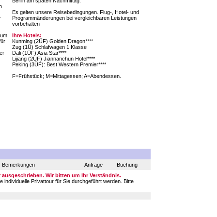
Berlin am späten Nachmittag.
h
Es gelten unsere Reisebedingungen. Flug-, Hotel- und
r
Programmänderungen bei vergleichbaren Leistungen
vorbehalten
zum
Ihre Hotels:
für
Kunming (2ÜF) Golden Dragon****
Zug (1Ü) Schlafwagen 1.Klasse
er
Dali (1ÜF) Asia Star****
Lijiang (2ÜF) Jiannanchun Hotel****
Peking (3ÜF): Best Western Premier****
F=Frühstück; M=Mittagessen; A=Abendessen.
Bemerkungen
Anfrage
Buchung
ausgeschrieben. Wir bitten um Ihr Verständnis.
ndividuelle Privattour für Sie durchgeführt werden. Bitte