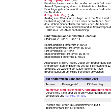
5. Tag: Lijiang
Dali
(FM)
Fahrt durch eine malerische Landschaft nach Dali. Nac
Ankunft Spaziergang durch die Altstadt. Anschließend
Besichtigung des Santasi-Klosters und eines Dorfes de
Bai-Minderheit.
6. Tag: Dali
Zug
(FM)
Ausflug zum Chanshan-Gebirge und Erhai-See. Fahrt 
Beobachtungsort, wo Sie sich Ihren persönlichen Platz 
das Erlebnis Sonnenfinsternis aussuchen. Am Abend
Transfer zum Bahnhof und Bahnfahrt im Schlafwagen d
1. Klasse/4-Bett-Abteil nach Kunming.
Ringförmige Sonnenfinsternis über Dali:
Stadt Dali: 25,58° N, 100,23° E
Beginn partielle Finsternis: 14:07:38
Beginn ringförmige Finsternis: 15:40:36
Finsternismitte: 15:44:42
Ende ringförmige Finsternis: 15:48:48
Ende partielle Finsternis: 17:06:16
Angegeben ist die Ortszeit. Dauer der Beobachtung der
ringförmigen Sonnenfinsternis beträgt 8 Minuten und 12
Sekunde. Die Zeit und der Dauer können je nach
Beobachtungsort um einige Sekunden abweichen.
Zur ringförmigen Sonnenfinsternis 2010
Termine
Katalogpreis*
EZ-Zuschlag
Momentan sind leider keine Gruppentermine mehr 
Diese Reise kann aber zu Ihrem Wunschtermin als eine i
senden Sie uns
hier eine Anfrage
.
*Kosten pro Person im Doppelzimmer in EUR.
Teilnehmerzahl: min 6 Personen.