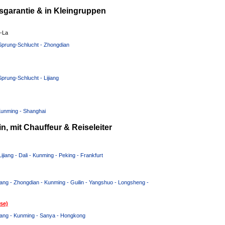
garantie & in Kleingruppen
i-La
r-Sprung-Schlucht - Zhongdian
Sprung-Schlucht - Lijiang
 Kunming - Shanghai
, mit Chauffeur & Reiseleiter
ijiang - Dali - Kunming - Peking - Frankfurt
jiang - Zhongdian - Kunming - Guilin - Yangshuo - Longsheng -
se)
jiang - Kunming - Sanya - Hongkong