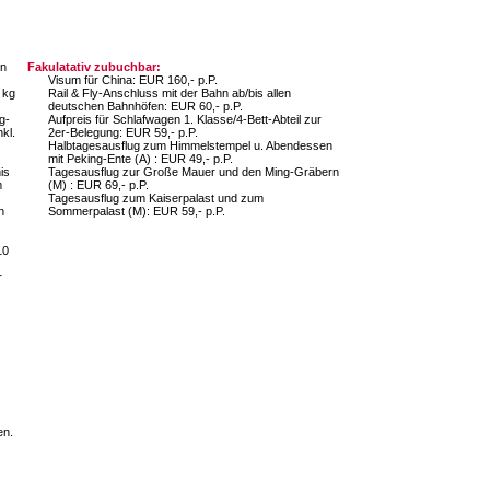
on
Fakulatativ zubuchbar:
Visum für China: EUR 160,- p.P.
 kg
Rail & Fly-Anschluss mit der Bahn ab/bis allen
deutschen Bahnhöfen: EUR 60,- p.P.
g-
Aufpreis für Schlafwagen 1. Klasse/4-Bett-Abteil zur
kl.
2er-Belegung: EUR 59,- p.P.
Halbtagesausflug zum Himmelstempel u. Abendessen
mit Peking-Ente (A) : EUR 49,- p.P.
is
Tagesausflug zur Große Mauer und den Ming-Gräbern
m
(M) : EUR 69,- p.P.
Tagesausflug zum Kaiserpalast und zum
n
Sommerpalast (M): EUR 59,- p.P.
10
r
en.