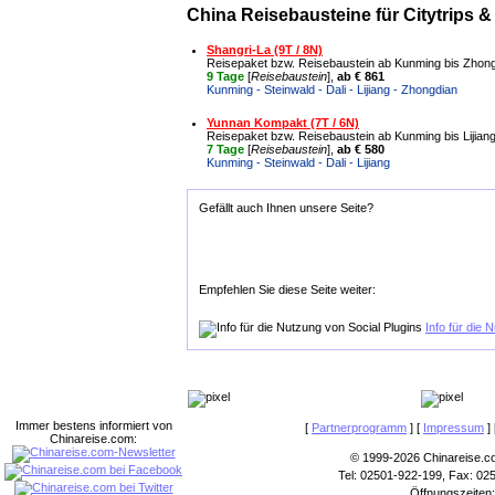
China Reisebausteine für Citytrips 
Shangri-La (9T / 8N)
Reisepaket bzw. Reisebaustein ab Kunming bis Zhon
9 Tage
[
Reisebaustein
],
ab € 861
Kunming - Steinwald - Dali - Lijiang - Zhongdian
Yunnan Kompakt (7T / 6N)
Reisepaket bzw. Reisebaustein ab Kunming bis Lijian
7 Tage
[
Reisebaustein
],
ab € 580
Kunming - Steinwald - Dali - Lijiang
Gefällt auch Ihnen unsere Seite?
Empfehlen Sie diese Seite weiter:
Info für die 
Immer bestens informiert von
[
Partnerprogramm
] [
Impressum
] 
Chinareise.com:
© 1999-2026 Chinareise.c
Tel: 02501-922-199, Fax: 02
Öffnungszeiten: