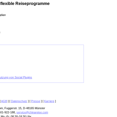
& flexible Reiseprogramme
gdian
g
Nutzung von Social Plugins
[
AGB
] [
Datenschutz
] [
Presse
] [
Karriere
]
om, Fuggerstr. 15, D-48165 Münster
501-922-188,
service@chinareise.com
 Mo.-Fr. 08:30-18:30 Uhr