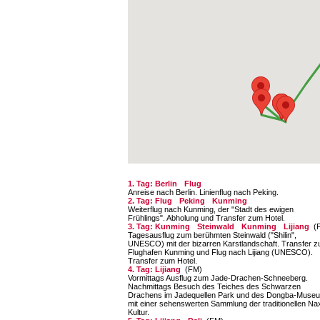
1. Tag: Berlin
Flug
Anreise nach Berlin. Linienflug nach Peking.
2. Tag: Flug
Peking
Kunming
Weiterflug nach Kunming, der "Stadt des ewigen
Frühlings". Abholung und Transfer zum Hotel.
3. Tag: Kunming
Steinwald
Kunming
Lijiang
(
Tagesausflug zum berühmten Steinwald ("Shilin",
UNESCO) mit der bizarren Karstlandschaft. Transfer 
Flughafen Kunming und Flug nach Lijiang (UNESCO).
Transfer zum Hotel.
4. Tag: Lijiang
(FM)
Vormittags Ausflug zum Jade-Drachen-Schneeberg.
Nachmittags Besuch des Teiches des Schwarzen
Drachens im Jadequellen Park und des Dongba-Muse
mit einer sehenswerten Sammlung der traditionellen Nax
Kultur.