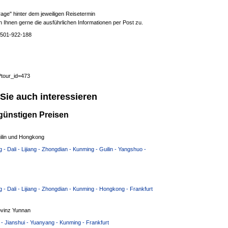
rage" hinter dem jeweiligen Reisetermin
n Ihnen gerne die ausführlichen Informationen per Post zu.
02501-922-188
?tour_id=473
Sie auch interessieren
günstigen Preisen
ilin und Hongkong
- Dali - Lijiang - Zhongdian - Kunming - Guilin - Yangshuo -
- Dali - Lijiang - Zhongdian - Kunming - Hongkong - Frankfurt
ovinz Yunnan
e - Jianshui - Yuanyang - Kunming - Frankfurt