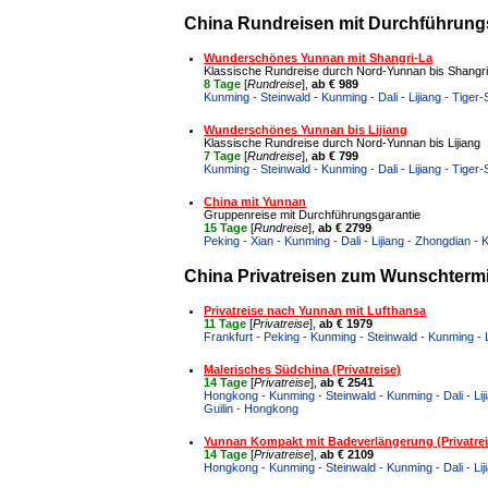
China Rundreisen mit Durchführungs
Wunderschönes Yunnan mit Shangri-La
Klassische Rundreise durch Nord-Yunnan bis Shangr
8 Tage
[
Rundreise
],
ab € 989
Kunming - Steinwald - Kunming - Dali - Lijiang - Tige
Wunderschönes Yunnan bis Lijiang
Klassische Rundreise durch Nord-Yunnan bis Lijiang
7 Tage
[
Rundreise
],
ab € 799
Kunming - Steinwald - Kunming - Dali - Lijiang - Tiger-
China mit Yunnan
Gruppenreise mit Durchführungsgarantie
15 Tage
[
Rundreise
],
ab € 2799
Peking - Xian - Kunming - Dali - Lijiang - Zhongdian -
China Privatreisen zum Wunschtermin
Privatreise nach Yunnan mit Lufthansa
11 Tage
[
Privatreise
],
ab € 1979
Frankfurt - Peking - Kunming - Steinwald - Kunming - L
Malerisches Südchina (Privatreise)
14 Tage
[
Privatreise
],
ab € 2541
Hongkong - Kunming - Steinwald - Kunming - Dali - Li
Guilin - Hongkong
Yunnan Kompakt mit Badeverlängerung (Privatrei
14 Tage
[
Privatreise
],
ab € 2109
Hongkong - Kunming - Steinwald - Kunming - Dali - Li