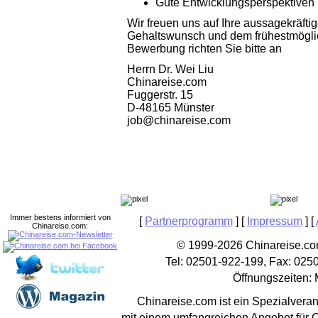
Gute Entwicklungsperspektiven
Wir freuen uns auf Ihre aussagekräfti
Gehaltswunsch und dem frühestmögliche
Bewerbung richten Sie bitte an
Herrn Dr. Wei Liu
Chinareise.com
Fuggerstr. 15
D-48165 Münster
job@chinareise.com
Immer bestens informiert von
[
Partnerprogramm
] [
Impressum
] [
Chinareise.com:
© 1999-2026 Chinareise.com
Tel: 02501-922-199, Fax: 025
Öffnungszeiten: 
Chinareise.com ist ein Spezialveran
mit einem umfangreichen Angebot für 