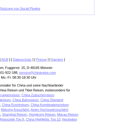
e Nutzung von Social Plugins
[
AGB
] [
Datenschutz
] [
Presse
] [
Karriere
]
om, Fuggerstr. 15, D-48165 Münster
501-922-188,
service@chinareise.com
 Mo.-Fr. 08:30-18:30 Uhr
anstalter für China und seine Nachbarländer
hina Reisen und Tibet Reisen, insbesondere für
ruppenreisen
,
China Zubucherreisen
alreisen
,
China Bahnreisen
,
China Überland
,
China Eventreisen
,
China Kombinationsreisen
,
Mekong Kreuzfahrt
,
Asien Hochseekreuzfahrt
n
,
Shanghai Reisen
,
Hongkong Reisen
,
Macau Reisen
Reiseziele Top 8
,
China Highlights Top 10
,
Neuheiten