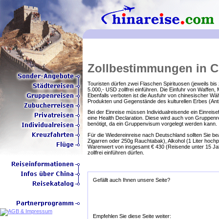
Zollbestimmungen in C
Touristen dürfen zwei Flaschen Spirituosen (jeweils bi
5.000,- USD zollfrei einführen. Die Einfuhr von Waffen, 
Ebenfalls verboten ist die Ausfuhr von chinesischer W
Produkten und Gegenstände des kulturellen Erbes (Antiq
Bei der Einreise müssen Individualreisende ein Einreise
eine Health Declaration. Diese wird auch von Gruppenre
benötigt, da ein Gruppenvisum vorgelegt werden kann.
Für die Wiedereinreise nach Deutschland sollten Sie be
Zigarren oder 250g Rauchtabak), Alkohol (1 Liter hoch
Warenwert von insgesamt € 430 (Reisende unter 15 Jah
zollfrei einführen dürfen.
Gefällt auch Ihnen unsere Seite?
Empfehlen Sie diese Seite weiter: