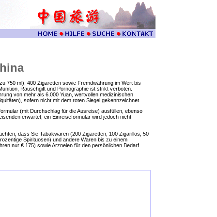
hina
s zu 750 ml), 400 Zigaretten sowie Fremdwährung im Wert bis
Munition, Rauschgift und Pornographie ist strikt verboten.
ährung von mehr als 6.000 Yuan, wertvollen medizinischen
uitäten), sofern nicht mit dem roten Siegel gekennzeichnet.
formular (mit Durchschlag für die Ausreise) ausfüllen, ebenso
isenden erwartet; ein Einreiseformular wird jedoch nicht
achten, dass Sie Tabakwaren (200 Zigaretten, 100 Zigarillos, 50
prozentige Spirituosen) und andere Waren bis zu einem
ren nur € 175) sowie Arzneien für den persönlichen Bedarf