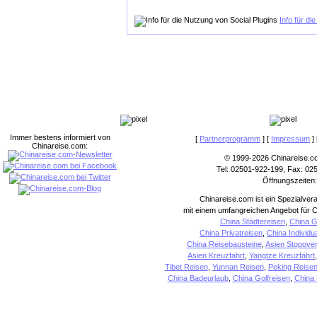
Info für di
Immer bestens informiert von
[
Partnerprogramm
] [
Impressum
] 
Chinareise.com:
© 1999-2026 Chinareise.c
Tel: 02501-922-199, Fax: 02
Öffnungszeiten:
Chinareise.com ist ein Spezialver
mit einem umfangreichen Angebot für C
China Städtereisen
,
China G
China Privatreisen
,
China Individu
China Reisebausteine
,
Asien Stopover
Asien Kreuzfahrt
,
Yangtze Kreuzfahrt
Tibet Reisen
,
Yunnan Reisen
,
Peking Reise
China Badeurlaub
,
China Golfreisen
,
China 