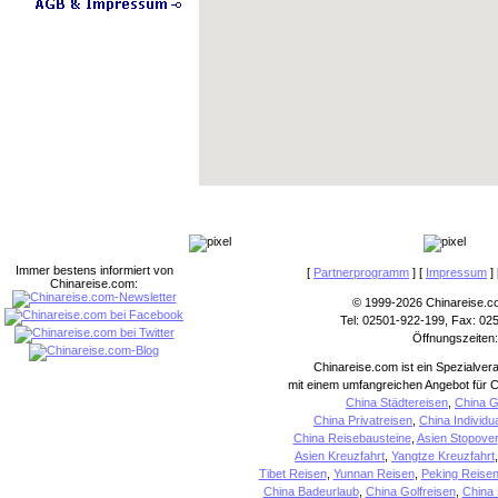
Immer bestens informiert von
[
Partnerprogramm
] [
Impressum
] 
Chinareise.com:
© 1999-2026 Chinareise.c
Tel: 02501-922-199, Fax: 02
Öffnungszeiten:
Chinareise.com ist ein Spezialver
mit einem umfangreichen Angebot für C
China Städtereisen
,
China G
China Privatreisen
,
China Individu
China Reisebausteine
,
Asien Stopover
Asien Kreuzfahrt
,
Yangtze Kreuzfahrt
Tibet Reisen
,
Yunnan Reisen
,
Peking Reise
China Badeurlaub
,
China Golfreisen
,
China 