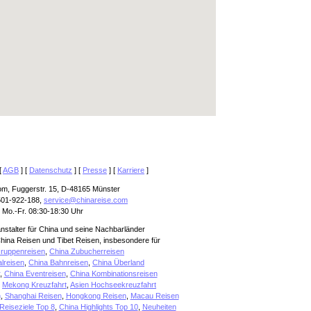
[
AGB
] [
Datenschutz
] [
Presse
] [
Karriere
]
om, Fuggerstr. 15, D-48165 Münster
501-922-188,
service@chinareise.com
 Mo.-Fr. 08:30-18:30 Uhr
anstalter für China und seine Nachbarländer
hina Reisen und Tibet Reisen, insbesondere für
ruppenreisen
,
China Zubucherreisen
alreisen
,
China Bahnreisen
,
China Überland
,
China Eventreisen
,
China Kombinationsreisen
,
Mekong Kreuzfahrt
,
Asien Hochseekreuzfahrt
n
,
Shanghai Reisen
,
Hongkong Reisen
,
Macau Reisen
Reiseziele Top 8
,
China Highlights Top 10
,
Neuheiten