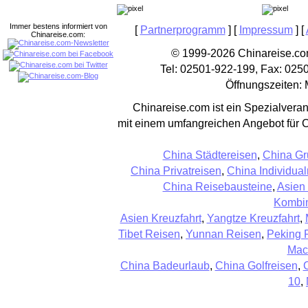
Immer bestens informiert von
[
Partnerprogramm
] [
Impressum
] [
Chinareise.com:
© 1999-2026 Chinareise.com
Tel: 02501-922-199, Fax: 025
Öffnungszeiten: 
Chinareise.com ist ein Spezialveran
mit einem umfangreichen Angebot für 
China Städtereisen
,
China Gr
China Privatreisen
,
China Individual
China Reisebausteine
,
Asien
Kombin
Asien Kreuzfahrt
,
Yangtze Kreuzfahrt
,
Tibet Reisen
,
Yunnan Reisen
,
Peking 
Mac
China Badeurlaub
,
China Golfreisen
,
10
,