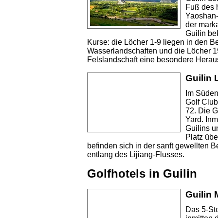
Fuß des 
Yaoshan-B
der marka
Guilin be
Kurse: die Löcher 1-9 liegen in den B
Wasserlandschaften und die Löcher 19
Felslandschaft eine besondere Herau
Guilin 
Im Süden 
Golf Clu
72. Die G
Yard. Inm
Guilins u
Platz übe
befinden sich in der sanft gewellten 
entlang des Lijiang-Flusses.
Golfhotels in Guilin
Guilin 
Das 5-Ste