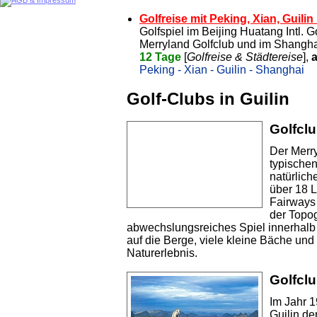
Golfreise mit Peking, Xian, Guili
Golfspiel im Beijing Huatang Intl. Go
Merryland Golfclub und im Shangha
12 Tage
[
Golfreise & Städtereise
],
a
Peking - Xian - Guilin - Shanghai
Golf-Clubs in Guilin
Golfclu
Der Merry
typischen
natürlic
über 18 
Fairways 
der Topog
abwechslungsreiches Spiel innerhalb
auf die Berge, viele kleine Bäche und
Naturerlebnis.
Golfclu
Im Jahr 1
Guilin de