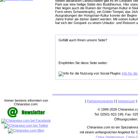
Neben attraktiven Landschaften gibt es im Geopark v
Park war eine heilige Stätte des Buddhismus. Hier stan
Hier liegen auch die Ruinen der Hongshan-Kultur in Niu
Form eines Schweinkopfs), ein Göttin-Tempel, das Jis
Ausgrabungen der Hongshan-Kultur konnte der Beginn d
Jahre früher als bisher datiert werden. Mit seinen kult
hat sich der Geopark zu einem Urlaubs- und Reiseort un
Gefällt auch Ihnen unsere Seite?
Empfehlen Sie diese Seite weiter:
Info für di
Immer bestens informiert von
[
Partnerprogramm
] [
Impressum
] 
Chinareise.com:
© 1999-2026 Chinareise.c
Tel: 02501-922-199, Fax: 02
Öffnungszeiten:
Chinareise.com ist ein Spezialver
mit einem umfangreichen Angebot für C
China Städtereisen
,
China G