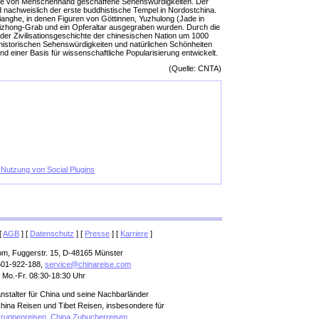
iele von Menschenhand geschaffene Sehenswürdigkeiten. Der
d nachweislich der erste buddhistische Tempel in Nordostchina.
lianghe, in denen Figuren von Göttinnen, Yuzhulong (Jade in
hizhong-Grab und ein Opferaltar ausgegraben wurden. Durch die
er Zivilisationsgeschichte der chinesischen Nation um 1000
urhistorischen Sehenswürdigkeiten und natürlichen Schönheiten
d einer Basis für wissenschaftliche Popularisierung entwickelt.
(Quelle: CNTA)
e Nutzung von Social Plugins
[
AGB
] [
Datenschutz
] [
Presse
] [
Karriere
]
om, Fuggerstr. 15, D-48165 Münster
501-922-188,
service@chinareise.com
 Mo.-Fr. 08:30-18:30 Uhr
anstalter für China und seine Nachbarländer
hina Reisen und Tibet Reisen, insbesondere für
ruppenreisen
,
China Zubucherreisen