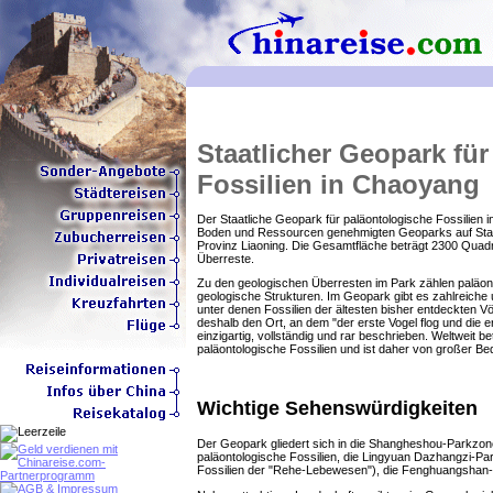
Staatlicher Geopark fü
Fossilien in Chaoyang
Der Staatliche Geopark für paläontologische Fossilien 
Boden und Ressourcen genehmigten Geoparks auf Staat
Provinz Liaoning. Die Gesamtfläche beträgt 2300 Quadr
Überreste.
Zu den geologischen Überresten im Park zählen paläont
geologische Strukturen. Im Geopark gibt es zahlreiche 
unter denen Fossilien der ältesten bisher entdeckten 
deshalb den Ort, an dem "der erste Vogel flog und die er
einzigartig, vollständig und rar beschrieben. Weltweit
paläontologische Fossilien und ist daher von großer Be
Wichtige Sehenswürdigkeiten
Der Geopark gliedert sich in die Shangheshou-Parkzone 
paläontologische Fossilien, die Lingyuan Dazhangzi-Par
Fossilien der "Rehe-Lebewesen"), die Fenghuangshan-