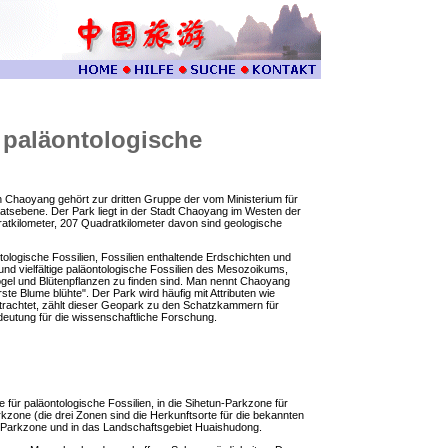
r paläontologische
in Chaoyang gehört zur dritten Gruppe der vom Ministerium für
sebene. Der Park liegt in der Stadt Chaoyang im Westen der
atkilometer, 207 Quadratkilometer davon sind geologische
ologische Fossilien, Fossilien enthaltende Erdschichten und
und vielfältige paläontologische Fossilien des Mesozoikums,
Vögel und Blütenpflanzen zu finden sind. Man nennt Chaoyang
ste Blume blühte". Der Park wird häufig mit Attributen wie
 betrachtet, zählt dieser Geopark zu den Schatzkammern für
deutung für die wissenschaftliche Forschung.
für paläontologische Fossilien, in die Sihetun-Parkzone für
kzone (die drei Zonen sind die Herkunftsorte für die bekannten
Parkzone und in das Landschaftsgebiet Huaishudong.