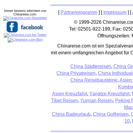
Immer bestens informiert von
[
Partnerprogramm
] [
Impressum
] [
Chinareise.com:
© 1999-2026 Chinareise.com
Tel: 02501-922-199, Fax: 025
Öffnungszeiten: 
Chinareise.com ist ein Spezialveran
mit einem umfangreichen Angebot für 
China Städtereisen
,
China Gr
China Privatreisen
,
China Individual
China Reisebausteine
,
Asien
Kombin
Asien Kreuzfahrt
,
Yangtze Kreuzfahrt
,
Tibet Reisen
,
Yunnan Reisen
,
Peking 
Mac
China Badeurlaub
,
China Golfreisen
,
10
,