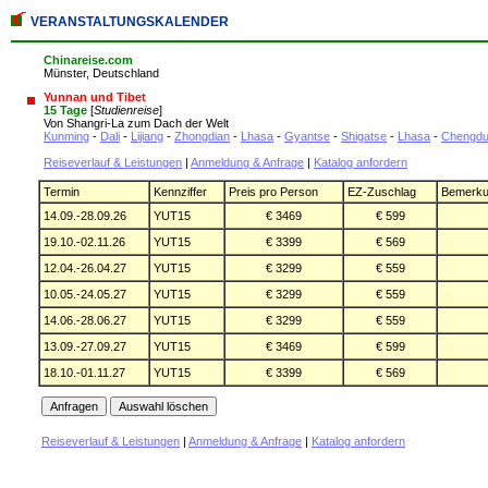
VERANSTALTUNGSKALENDER
Chinareise.com
Münster, Deutschland
Yunnan und Tibet
15 Tage
[
Studienreise
]
Von Shangri-La zum Dach der Welt
Kunming
-
Dali
-
Lijiang
-
Zhongdian
-
Lhasa
-
Gyantse
-
Shigatse
-
Lhasa
-
Chengd
Reiseverlauf & Leistungen
|
Anmeldung & Anfrage
|
Katalog anfordern
Termin
Kennziffer
Preis pro Person
EZ-Zuschlag
Bemerk
14.09.-28.09.26
YUT15
€ 3469
€ 599
19.10.-02.11.26
YUT15
€ 3399
€ 569
12.04.-26.04.27
YUT15
€ 3299
€ 559
10.05.-24.05.27
YUT15
€ 3299
€ 559
14.06.-28.06.27
YUT15
€ 3299
€ 559
13.09.-27.09.27
YUT15
€ 3469
€ 599
18.10.-01.11.27
YUT15
€ 3399
€ 569
Reiseverlauf & Leistungen
|
Anmeldung & Anfrage
|
Katalog anfordern